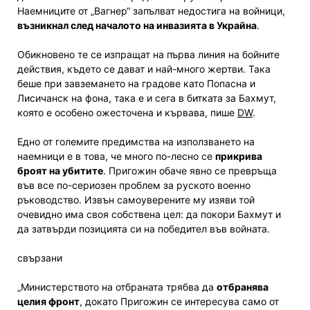
Наемниците от „Вагнер“ запълват недостига на войници,
възникнал след началото на инвазията в Украйна
.
Обикновено те се изпращат на първа линия на бойните
действия, където се дават и най-много жертви. Така
беше при завземането на градове като Попасна и
Лисичанск на фона, така е и сега в битката за Бахмут,
която е особено ожесточена и кървава, пише
DW
.
Едно от големите предимства на използването на
наемници е в това, че много по-лесно се
прикрива
броят на убитите
. Пригожин обаче явно се превръща
във все по-сериозен проблем за руското военно
ръководство. Извън самоуверените му изяви той
очевидно има своя собствена цел: да покори Бахмут и
да затвърди позицията си на победител във войната.
свързани
„Министерството на отбраната трябва да
отбранява
целия фронт
, докато Пригожин се интересува само от