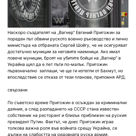
Наскоро създателят на „Вагнер“ Евгений Пригожин за
пореден път обвини руското военно ръководство и лично
министъра на отбраната Сергей Шойгу, че не осигуряват
достатъчно муниции за неговите наемници. Ако имал
повече муниции, броят на убитите бойци на „Вагнер“ в
Украйна щял да е пет пъти по-малък. Пригожин
първоначално заплаши, че ще ги изтегли от Бахмут, но
впоследствие се отказа от тези планове, припомня АРД.
свързани
По съветско време Пригожин е осъждан за криминални
деяния, а след разпадането на СССР стана известен
собственик на ресторант и близък приближен на руския
президент Путин. Фактът, че днес Пригожин играе
толкова важна роля във войната срещу Украйна, се
дължи на слабостта на редовната руска армия.