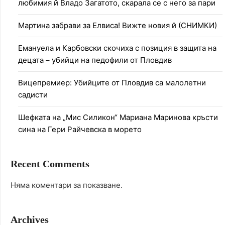
любимия й Владо Загатото, скарала се с него за пари
Мартина забрави за Елвиса! Вижте новия й (СНИМКИ)
Емануела и Карбовски скочиха с позиция в защита на
децата – убийци на педофили от Пловдив
Вицепремиер: Убийците от Пловдив са малолетни
садисти
Шефката на „Мис Силикон“ Мариана Маринова кръсти
сина на Гери Райчевска в морето
Recent Comments
Няма коментари за показване.
Archives