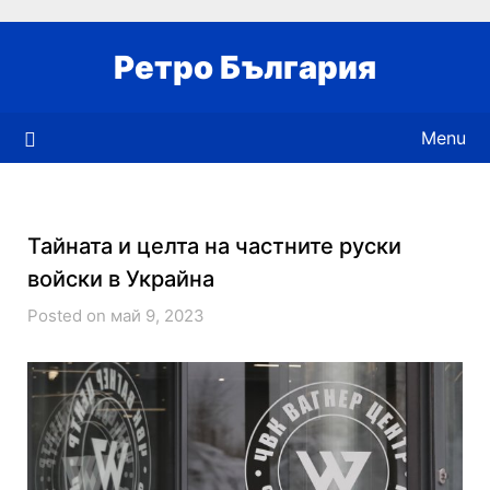
Skip
to
Ретро България
content
Menu
Тайната и целта на частните руски
войски в Украйна
Posted on май 9, 2023