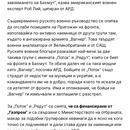
завземането на Бахмут“, казва американският военен
експерт Роб Лий, цитиран от АРД.
Същевременно руското военно ръководство се опитва
да отслаби позициите на Пригожин на фронта,
използвайки по-активно наемници от други групи там,
където е ангажирана армията „Вагнер“. Това твърдят
военни анализатори от Великобритания и от САЩ.
Руските военни блогъри разказват най-вече за две
такива групи с имената „Поток“ и „Редут“, които се бият
на фронта в Бахмут. Те обаче далеч не са така мощни
като „Вагнер“, посочва АРД. Бойците от „Поток“ също
страдат от недостиг на муниции и укрития, а и
командването им не е добро, поради което те искали да
се изтеглят от фронта. Има и оплаквания, че бойци на
„Вагнер“ ги измъчвали и заплашили с разстрел.
За „Поток“ и „Редут“ се смята,
че са финансирани от
„Газпром“
и са свързани с Министерството на отбраната,
макар за подобни групировки невинаги да е ясно на кого
точно се подчиняват и дали става дума за наемници или