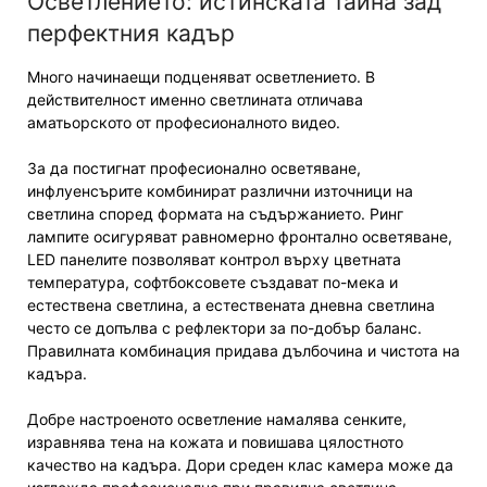
Осветлението: истинската тайна зад
перфектния кадър
Много начинаещи подценяват осветлението. В
действителност именно светлината отличава
аматьорското от професионалното видео.
За да постигнат професионално осветяване,
инфлуенсърите комбинират различни източници на
светлина според формата на съдържанието. Ринг
лампите осигуряват равномерно фронтално осветяване,
LED панелите позволяват контрол върху цветната
температура, софтбоксовете създават по-мека и
естествена светлина, а естествената дневна светлина
често се допълва с рефлектори за по-добър баланс.
Правилната комбинация придава дълбочина и чистота на
кадъра.
Добре настроеното осветление намалява сенките,
изравнява тена на кожата и повишава цялостното
качество на кадъра. Дори среден клас камера може да