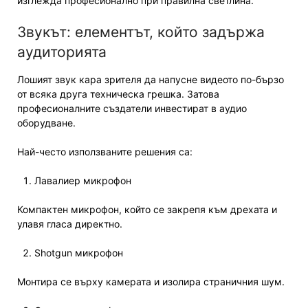
изглежда професионално при правилна светлина.
Звукът: елементът, който задържа
аудиторията
Лошият звук кара зрителя да напусне видеото по-бързо
от всяка друга техническа грешка. Затова
професионалните създатели инвестират в аудио
оборудване.
Най-често използваните решения са:
Лавалиер микрофон
Компактен микрофон, който се закрепя към дрехата и
улавя гласа директно.
Shotgun микрофон
Монтира се върху камерата и изолира страничния шум.