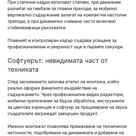
При статични кадри използват стативи, при движение
разчитат на гимбали за плавни преходи, за мобилно
вертикално съдържание залагат на компактни настолни
триподи, а при динамично снимане често включват
стабилизиращи ръкохватки.
Плавният и контролиран кадър създава усещане за
професионализъм и увереност още в първите секунди.
Софтуерът: невидимата част от
техниката
След заснемането започва етапът на монтажа, който
реално оформя финалното въздействие на
съдържанието. Чрез професионални видео редактори,
мобилни приложения за бърза обработка, инструменти
за цветова корекция и софтуер за прецизиране на звука
създателите изграждат завършен продукт.
Именно монтажът позволява премахване на технически
неточности, подобряване на динамиката и добавяне на