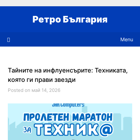
Skip
to
Ретро България
content
Menu
Тайните на инфлуенсърите: Техниката,
която ги прави звезди
Posted on май 14, 2026