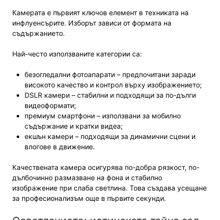
Камерата е първият ключов елемент в техниката на
инфлуенсърите. Изборът зависи от формата на
съдържанието.
Най-често използваните категории са:
безогледални фотоапарати – предпочитани заради
високото качество и контрол върху изображението;
DSLR камери – стабилни и подходящи за по-дълги
видеоформати;
премиум смартфони – използвани за мобилно
съдържание и кратки видеа;
екшън камери – подходящи за динамични сцени и
влогове в движение.
Качествената камера осигурява по-добра рязкост, по-
дълбочинно размазване на фона и стабилно
изображение при слаба светлина. Това създава усещане
за професионализъм още в първите секунди.