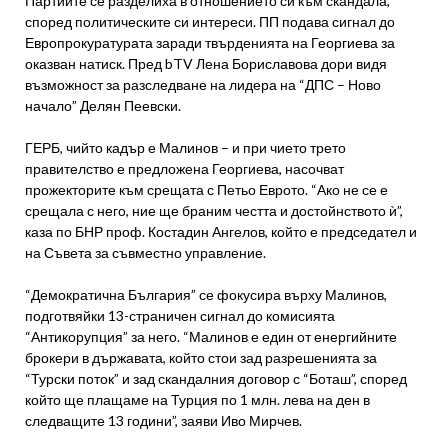
Партиите се разделиха в отношението си към скандала,
според политическите си интереси. ПП подава сигнал до
Европрокуратурата заради твърденията на Георгиева за
оказван натиск. Пред bTV Лена Бориславова дори видя
възможност за разследване на лидера на “ДПС – Ново
начало” Делян Пеевски.
ГЕРБ, чийто кадър е Малинов – и при чието трето
правителство е предложена Георгиева, насочват
прожекторите към срещата с Петьо Еврото. “Ако не се е
срещала с него, ние ще браним честта и достойнството ѝ”,
каза по БНР проф. Костадин Ангелов, който е председател и
на Съвета за съвместно управление.
“Демократична България” се фокусира върху Малинов,
подготвяйки 13-страничен сигнал до комисията
“Антикорупция” за него. “Малинов е един от енергийните
брокери в държавата, който стои зад разрешенията за
“Турски поток” и зад скандалния договор с “Боташ”, според
който ще плащаме на Турция по 1 млн. лева на ден в
следващите 13 години”, заяви Иво Мирчев.