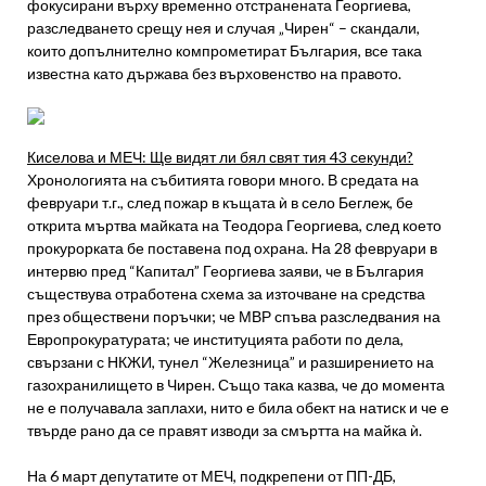
фокусирани върху временно отстранената Георгиева,
разследването срещу нея и случая „Чирен“ – скандали,
които допълнително компрометират България, все така
известна като държава без върховенство на правото.
Киселова и МЕЧ: Ще видят ли бял свят тия 43 секунди?
Хронологията на събитията говори много. В средата на
февруари т.г., след пожар в къщата ѝ в село Беглеж, бе
открита мъртва майката на Теодора Георгиева, след което
прокурорката бе поставена под охрана. На 28 февруари в
интервю пред “Капитал” Георгиева заяви, че в България
съществува отработена схема за източване на средства
през обществени поръчки; че МВР спъва разследвания на
Европрокуратурата; че институцията работи по дела,
свързани с НКЖИ, тунел “Железница” и разширението на
газохранилището в Чирен. Също така казва, че до момента
не е получавала заплахи, нито е била обект на натиск и че е
твърде рано да се правят изводи за смъртта на майка ѝ.
На 6 март депутатите от МЕЧ, подкрепени от ПП-ДБ,