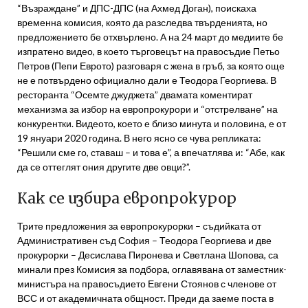
“Възраждане” и ДПС-ДПС (на Ахмед Доган), поискаха
временна комисия, която да разследва твърденията, но
предложението бе отхвърлено. А на 24 март до медиите бе
изпратено видео, в което търговецът на правосъдие Петьо
Петров (Пепи Еврото) разговаря с жена в гръб, за която още
не е потвърдено официално дали е Теодора Георгиева. В
ресторанта “Осемте джуджета” двамата коментират
механизма за избор на европрокурори и “отстрелване” на
конкурентки. Видеото, което е близо минута и половина, е от
19 януари 2020 година. В него ясно се чува репликата:
“Решили сме го, ставаш – и това е”, а впечатлява и: “Абе, как
да се оттеглят ония другите две овци?”.
Как се избира европрокурор
Трите предложения за европрокурорки – съдийката от
Административен съд София – Теодора Георгиева и две
прокурорки – Десислава Пиронева и Светлана Шопова, са
минали през Комисия за подбора, оглавявана от заместник-
министъра на правосъдието Евгени Стоянов с членове от
ВСС и от академичната общност. Преди да заеме поста в