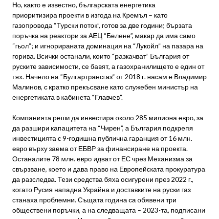
Но, както е известно, българската енергетика
приоритизира проекти в изгода на Кремъл – като
газопровода “Турски поток”, готов за две години; бързата
поръчка на реактори за АЕЦ “Белене”, макар да има само
“гьол”; и игнорираната доминация на “Лукойл” на пазара на
горива. Всички останали, които “разкачват” България от
руските зависимости, се бавят, а газохранилището е един от
тях. Начело на “Булгартрансгаз” от 2018 г. насам е Владимир
Малинов, с кратко прекъсване като служебен министър на
енергетиката в кабинета “Главчев”.
Компанията реши да инвестира около 285 милиона евро, за
да разшири капацитета на “Чирен”, а България подкрепя
инвестицията с 9-годишна публична гаранция от 16 млн.
евро върху заема от ЕБВР за финансиране на проекта.
Останалите 78 млн. евро идват от ЕС чрез Механизма за
свързване, което и дава право на Европейската прокуратура
да разследва. Тези средства бяха осигурени през 2022 г.,
когато Русия нападна Украйна и доставките на руски газ
станаха проблемни. Същата година са обявени три
обществени поръчки, а на следващата – 2023-та, подписани