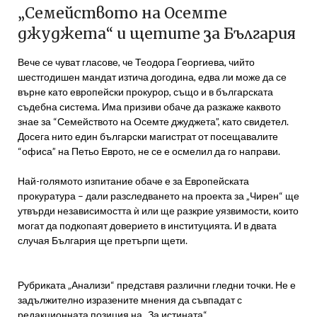
„Семейството на Осемте
джуджета“ и щетите за България
Вече се чуват гласове, че Теодора Георгиева, чийто
шестгодишен мандат изтича догодина, едва ли може да се
върне като европейски прокурор, също и в българската
съдебна система. Има призиви обаче да разкаже каквото
знае за “Семейството на Осемте джуджета”, като свидетел.
Досега нито един български магистрат от посещавалите
“офиса” на Петьо Еврото, не се е осмелил да го направи.
Най-голямото изпитание обаче е за Европейската
прокуратура – дали разследването на проекта за „Чирен“ ще
утвърди независимостта ѝ или ще разкрие уязвимости, които
могат да подкопаят доверието в институцията. И в двата
случая България ще претърпи щети.
Рубриката „Анализи“ представя различни гледни точки. Не е
задължително изразените мнения да съвпадат с
редакционната позиция на „За истината“.