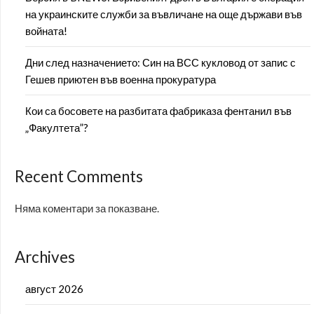
на украинските служби за въвличане на още държави във
войната!
Дни след назначението: Син на ВСС кукловод от запис с
Гешев приютен във военна прокуратура
Кои са босовете на разбитата фабриказа фентанил във
„Факултета”?
Recent Comments
Няма коментари за показване.
Archives
август 2026