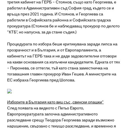
третия кабинет на ГЕРБ – Стоянов, също като Георгиева, е
работил в Административен съд София-град, където се и
връща през 2021 година. И Стоянов, и Георгиева са
работили в Софийската районна и Софийската градска
прокуратура (Стоянов бе и наблюдаващ прокурор по делото
“КТБ”, но напусна, за да стане съдия.)
Процедурата по избора беше критикувана заради липса на
прозрачност и в България, и от Европарламента, а
кабинетът на ГЕРБ така и не даде задоволителни отговори
на какви основания са излъчени кандидатките. Едната от тях
– Пиронева, се оттегли, тъй като стана заместничка на
тогавашния главен прокурор Иван Гешев. А министрите на
ЕС избраха Георгиева пред Шопова.
Изборите в България като виц със „свински опашки“
След появата на видеото с Петьо Еврото,
Европрокуратурата започна административното
разследване срещу Теодора Георгиева заради възможно
нарушение, свързано с текущо разследване, и временно я