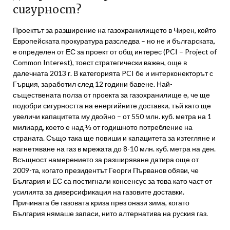
сигурност?
Проектът за разширение на газохранилището в Чирен, който
Европейската прокуратура разследва – но не и българската,
е определен от ЕС за проект от общ интерес (PCI – Project of
Common Interest), тоест стратегически важен, още в
далечната 2013 г. В категорията PCI бе и интерконекторът с
Гърция, заработил след 12 години бавене. Най-
съществената полза от проекта за газохранилище е, че ще
подобри сигурността на енергийните доставки, тъй като ще
увеличи капацитета му двойно – от 550 млн. куб. метра на 1
милиард, което е над ⅓ от годишното потребление на
страната. Също така ще повиши и капацитета за изтегляне и
нагнетяване на газ в мрежата до 8-10 млн. куб. метра на ден.
Всъщност намерението за разширяване датира още от
2009-та, когато президентът Георги Първанов обяви, че
България и ЕС са постигнали консенсус за това като част от
усилията за диверсификация на газовите доставки.
Причината бе газовата криза през онази зима, когато
България нямаше запаси, нито алтернатива на руския газ.