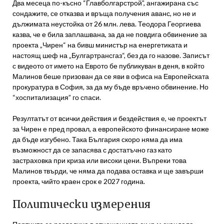
Два месеца по-късно “Главболгарстрой”, ангажирана със
сондажите, се отказва и връща получения аванс, но не и
дължимата неустойка от 26 млн. лева. Теодора Георгиева
казва, че е била заплашвана, за да не повдига обвинение за
проекта „Чирен“ на бивш министър на енергетиката и
настоящ шеф на „Булгартрансгаз“, без да го назове. Записът
с видеото от името на Еврото бе публикуван в деня, в който
Малинов беше призован да се яви в офиса на Европейската
прокуратура в София, за да му бъде връчено обвинение. Но
“хоспитализация” го спаси.
Резултатът от всички действия и бездействия е, че проектът
за Чирен е пред провал, а европейското финансиране може
да бъде изгубено. Така България скоро няма да има
възможност да се запасява с достатъчно газ като
застраховка при криза или високи цени. Въпреки това
Малинов твърди, че няма да подава оставка и ще завърши
проекта, чийто краен срок е 2027 година.
Политически измерения