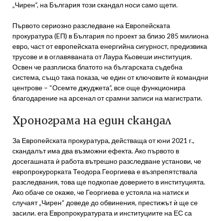
„Чирен“, на България този скандал носи само щети.
Първото сериозно разследване на Европейската
прокуратура (EП) в България по проект за близо 285 милиона
евро, част от европейската енергийна сигурност, предизвика
трусове и в оглавяваната от Лаура Кьовеши институция.
Освен че разплиска блатото на българската съдебна
система, също така показа, че един от ключовите ѝ командни
центрове – “Осемте джуджета”, все още функционира
благодарение на арсенал от срамни записи на магистрати.
Хронограма на един скандал
За Европейската прокуратура, действаща от юни 2021 г.,
скандалът има два възможни ефекта. Ако първото в
досегашната ѝ работа вътрешно разследване установи, че
европрокурорката Теодора Георгиева е възпрепятствала
разследвания, това ще подкопае доверието в институцията.
Ако обаче се окаже, че Георгиева е устояла на натиск и
случаят „Чирен“ доведе до обвинения, престижът ѝ ще се
засили. ега Европрокуратурата и институциите на ЕС са