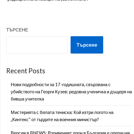
ТЪРСЕНЕ
Търсене
Recent Posts
Нови подробности за 17-годишната, свързвана с
убийството на Георги Кузев: редовна ученичка и дъщеря на
бивша учителка
Мистерията с бялата тениска: Кой изтри логото на
„Кинтекс“ от гърдите на военния министър?
Версия в BNEWS: Взривеният дрон в България е операция