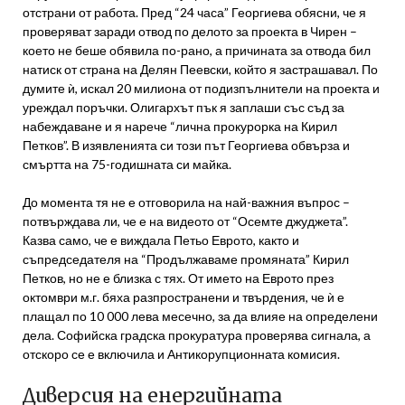
отстрани от работа. Пред “24 часа” Георгиева обясни, че я
проверяват заради отвод по делото за проекта в Чирен –
което не беше обявила по-рано, а причината за отвода бил
натиск от страна на Делян Пеевски, който я застрашавал. По
думите ѝ, искал 20 милиона от подизпълнители на проекта и
уреждал поръчки. Олигархът пък я заплаши със съд за
набеждаване и я нарече “лична прокурорка на Кирил
Петков”. В изявленията си този път Георгиева обвърза и
смъртта на 75-годишната си майка.
До момента тя не е отговорила на най-важния въпрос –
потвърждава ли, че е на видеото от “Осемте джуджета”.
Казва само, че е виждала Петьо Еврото, както и
съпредседателя на “Продължаваме промяната” Кирил
Петков, но не е близка с тях. От името на Еврото през
октомври м.г. бяха разпространени и твърдения, че ѝ е
плащал по 10 000 лева месечно, за да влияе на определени
дела. Софийска градска прокуратура проверява сигнала, а
отскоро се е включила и Антикорупционната комисия.
Диверсия на енергийната