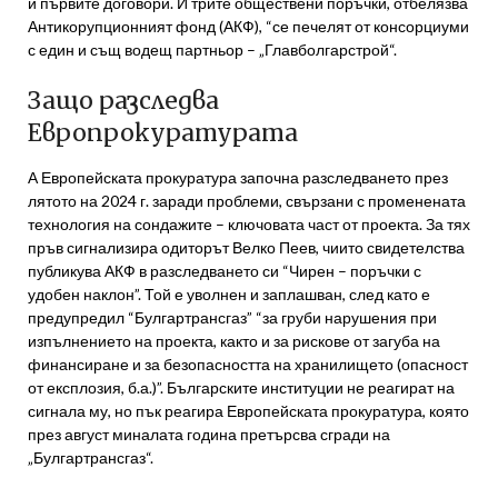
и първите договори. И трите обществени поръчки, отбелязва
Антикорупционният фонд (АКФ), “се печелят от консорциуми
с един и същ водещ партньор – „Главболгарстрой“.
Защо разследва
Европрокуратурата
А Европейската прокуратура започна разследването през
лятото на 2024 г. заради проблеми, свързани с променената
технология на сондажите – ключовата част от проекта. За тях
пръв сигнализира одиторът Велко Пеев, чиито свидетелства
публикува АКФ в разследването си “Чирен – поръчки с
удобен наклон”. Той е уволнен и заплашван, след като е
предупредил “Булгартрансгаз” “за груби нарушения при
изпълнението на проекта, както и за рискове от загуба на
финансиране и за безопасността на хранилището (опасност
от експлозия, б.а.)”. Българските институции не реагират на
сигнала му, но пък реагира Европейската прокуратура, която
през август миналата година претърсва сгради на
„Булгартрансгаз“.