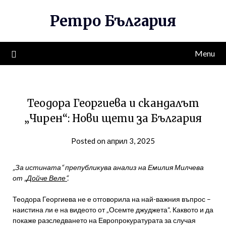
Skip
Ретро България
to
content
Menu
Теодора Георгиева и скандалът
„Чирен“: Нови щети за България
Posted on април 3, 2025
„За истината“ препубликува анализ на Емилия Милчева
от
„Дойче Веле“
.
Теодора Георгиева не е отговорила на най-важния въпрос –
наистина ли е на видеото от „Осемте джуджета“. Каквото и да
покаже разследването на Европрокуратурата за случая