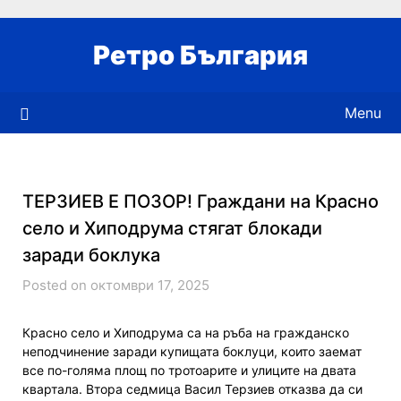
Skip
to
Ретро България
content
Menu
ТЕРЗИЕВ Е ПОЗОР! Граждани на Красно
село и Хиподрума стягат блокади
заради боклука
Posted on октомври 17, 2025
Красно село и Хиподрума са на ръба на гражданско
неподчинение заради купищата боклуци, които заемат
все по-голяма площ по тротоарите и улиците на двата
квартала. Втора седмица Васил Терзиев отказва да си