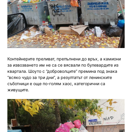
Контейнерите преливат, препълнени до връх, а камиони
за извозването им не са се вясвали по булевардите из
квартала. Шоуто с “доброволците” премина под знака
“всяко чудо за три дни”, а резултатът от ленинските
съботници е още по-голям хаос, категорични са
живущите.