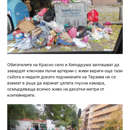
Обитателите на Красно село и Хиподрума заплашват да
завардят ключови пътни артерии с живи вериги още тази
събота и неделя докато подчинените на Терзиев не се
вземат в ръце да изринат цялата гнусна камара,
осмърдяваща всичко живо на десетки метри от
контейнерите.