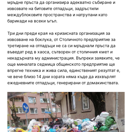
мръдне пръста да организира адекватно събиране и
извозвате на битовите отпадъци, задръстили
междублоковите пространства и натрупани като
барикади на всеки ъгъл.
Три дни преди края на кризисната организация за
извозване на боклука, от Столичното предприятие за
третиране на отпадъци не са си мръднали пръста да
въведат ред в хаоса, сътворен от столичния кмет и
некадърната му администрация. Въпреки заявките, че
още миналата седмица общинското предприятие ще
впрегне техника и жива сила, единственият резултат е,
че вече близо 14 дни хората няма къде да изхвърлят
ежедневните отпадъци, генерирани от домакинствата.