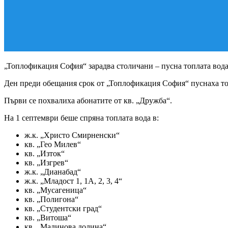
„Топлофикация София“ зарадва столичани – пусна топлата вода
Ден преди обещания срок от „Топлофикация София“ пуснаха топл
Първи се похвалиха абонатите от кв. „Дружба“.
На 1 септември беше спряна топлата вода в:
ж.к. „Христо Смирненски“
кв. „Гео Милев“
кв. „Изток“
кв. „Изгрев“
ж.к. „Дианабад“
ж.к. „Младост 1, 1А, 2, 3, 4“
кв. „Мусагеница“
кв. „Полигона“
кв. „Студентски град“
кв. „Витоша“
кв. „Малинова долина“