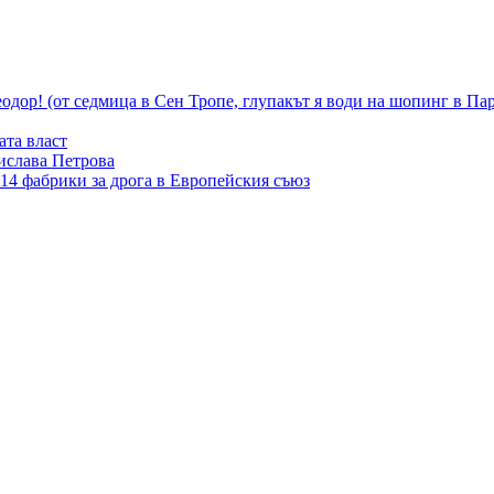
 Теодор! (от седмица в Сен Тропе, глупакът я води на шопинг в
ата власт
ислава Петрова
14 фабрики за дрога в Европейския съюз