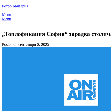
Skip
Ретро България
to
Menu
content
Menu
„Топлофикация София“ зарадва столича
Posted on септември 8, 2025