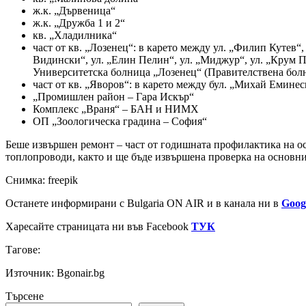
ж.к. „Дървеница“
ж.к. „Дружба 1 и 2“
кв. „Хладилника“
част от кв. „Лозенец“: в карето между ул. „Филип Кутев“
Видински“, ул. „Елин Пелин“, ул. „Миджур“, ул. „Крум По
Университетска болница „Лозенец“ (Правителствена бо
част от кв. „Яворов“: в карето между бул. „Михай Емине
„Промишлен район – Гара Искър“
Комплекс „Враня“ – БАН и НИМХ
ОП „Зоологическа градина – София“
Беше извършен ремонт – част от годишната профилактика на о
топлопроводи, както и ще бъде извършена проверка на основнит
Снимка: freepik
Останете информирани с Bulgaria ON AIR и в канала ни в
Goog
Харесайте страницата ни във Facebook
ТУК
Тагове:
Източник: Bgonair.bg
Търсене