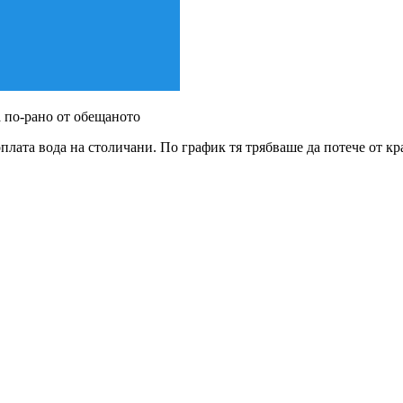
 по-рано от обещаното
ата вода на столичани. По график тя трябваше да потече от кран