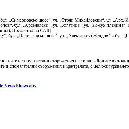
, бул. „Симеоновско шосе“, ул. „Стоян Михайловски“, ул. „Арх.
пов“, бул. „Арсеналски“, ул. „Богатица“, ул. „Кожух планина“, 
лница), Посолство на САЩ
ску“, бул. „Цариградско шосе“, ул. „Александър Жендов“ и бул. 
сновните и спомагателни съоръжения на топлорайоните в столи
е и спомагателни съоръжения в централата, с цел осигуряването
le News Showcase
.