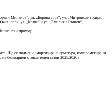
 Йордан Миланов“, ул. „Борова гора“, ул. „Митрополит Кирил
Южен парк, ул. „Козяк“ и ул. „Емилиян Станев“,
„Шипченски проход“
цата. Ще се подмени амортизирана арматура, компрометирани
 на безавариен отоплителен сезон 2025/2026 г.