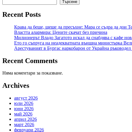
Търсене
Recent Posts
Крава да беше, щеше да пресъхне: Мара се съдра да дои
Властта алармира: Цените скачат без причина
Милионерът Владо Загатото искал да снабдява с кафе нов
Ето го съпруга на неадекватната външна министърка Вел
Арестуваният в Бургас наркобарон от Украйна ръководел 
Recent Comments
Няма коментари за показване.
Archives
август 2026
юли 2026
юни 2026
май 2026
април 2026
март 2026
февруари 2026