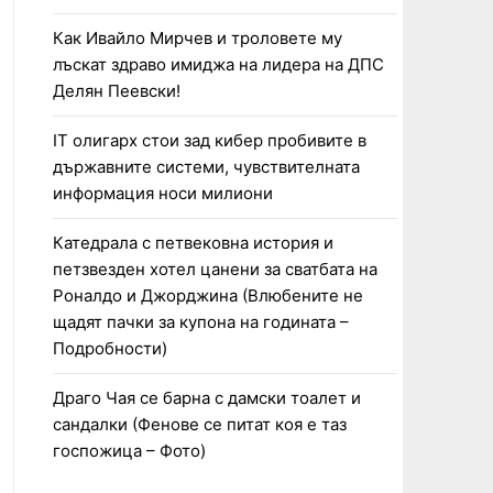
Как Ивайло Мирчев и троловете му
лъскат здраво имиджа на лидера на ДПС
Делян Пеевски!
IT олигарх стои зад кибер пробивите в
държавните системи, чувствителната
информация носи милиони
Катедрала с петвековна история и
петзвезден хотел цанени за сватбата на
Роналдо и Джорджина (Влюбените не
щадят пачки за купона на годината –
Подробности)
Драго Чая се барна с дамски тоалет и
сандалки (Фенове се питат коя е таз
госпожица – Фото)