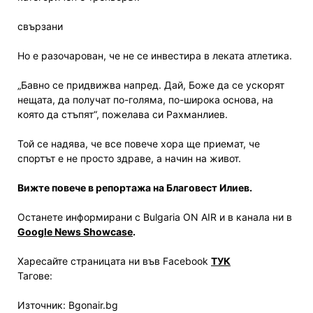
свързани
Но е разочарован, че не се инвестира в леката атлетика.
„Бавно се придвижва напред. Дай, Боже да се ускорят
нещата, да получат по-голяма, по-широка основа, на
която да стъпят“, пожелава си Рахманлиев.
Той се надява, че все повече хора ще приемат, че
спортът е не просто здраве, а начин на живот.
Вижте повече в репортажа на Благовест Илиев.
Останете информирани с Bulgaria ON AIR и в канала ни в
Google News Showcase
.
Харесайте страницата ни във Facebook
ТУК
Тагове:
Източник: Bgonair.bg