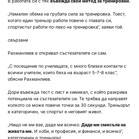
В работата си с тях
въвежда свой метод за тренировки.
„Намалих обема на грубата сила за тренировка. Тоест,
когато един треньор работи повече с главата си,
спортистът работи по-леко на тренировка“, заяви той.
свързани
Рахманлиев е откривал състезателите си сам.
„С посещение по училищата, с много близки контакти с
всички учители, които бяха на възраст 5-7-8 клас“,
обясни Рахманлиев.
Дори въвежда тест с лист и химикал, с който разкрива
потенциала на състезателите си. Те трябва да направят
колкото се може повече точки за 30 секунди. Треньорът
е категоричен, че спортът е неговият живот.
„Нищо не ми взе, даде ми всичко.
Даде ми смисъла на
живота ми.
И хоби, и професия, и финанси, и всичко“,
категоричен е треньорът.