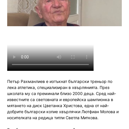
Петър Рахманлиев е изтъкнат български треньор по
лека атлетика, специализиран в хвърлянията. През
школата му са преминали близо 2000 деца. Сред най-
известните са световната и европейска шампионка в
мятането на диск Цветанка Христова, една от най-
добрите български копие хвърлячки Лютфиан Молова и
носителката на редица титли Светла Миткова.