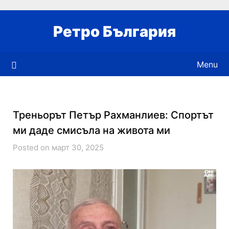
Skip
to
Ретро България
content
Menu
Треньорът Петър Рахманлиев: Спортът
ми даде смисъла на живота ми
Posted on март 30, 2025