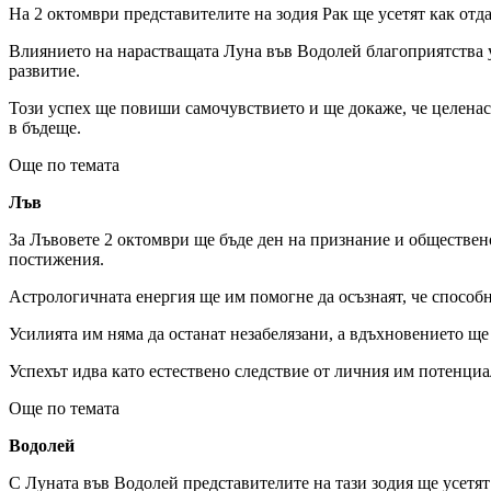
На 2 октомври представителите на зодия Рак ще усетят как отда
Влиянието на нарастващата Луна във Водолей благоприятства у
развитие.
Този успех ще повиши самочувствието и ще докаже, че целенасо
в бъдеще.
Още по темата
Лъв
За Лъвовете 2 октомври ще бъде ден на признание и обществен
постижения.
Астрологичната енергия ще им помогне да осъзнаят, че способн
Усилията им няма да останат незабелязани, а вдъхновението щ
Успехът идва като естествено следствие от личния им потенциа
Още по темата
Водолей
С Луната във Водолей представителите на тази зодия ще усетят