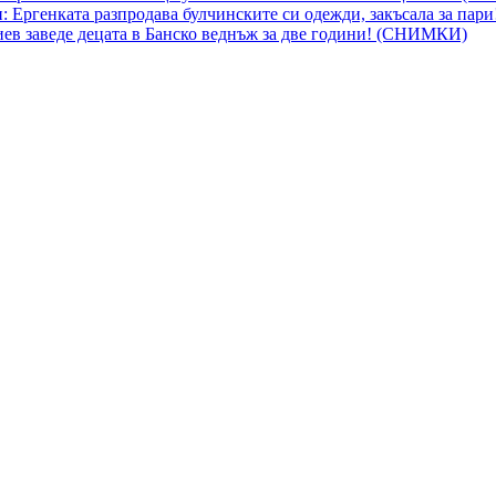
 Ергенката разпродава булчинските си одежди, закъсала за пар
гиев заведе децата в Банско веднъж за две години! (СНИМКИ)