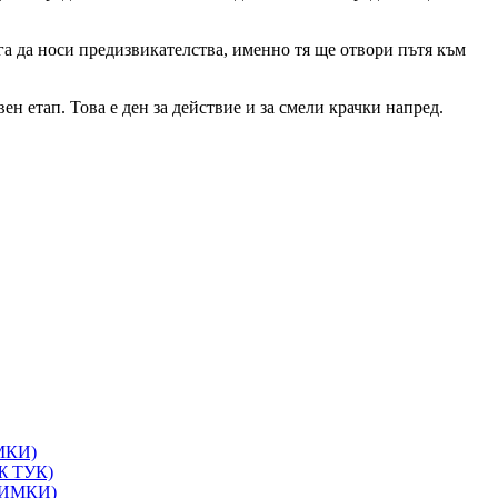
а да носи предизвикателства, именно тя ще отвори пътя към
н етап. Това е ден за действие и за смели крачки напред.
ИМКИ)
ИЖ ТУК)
СНИМКИ)