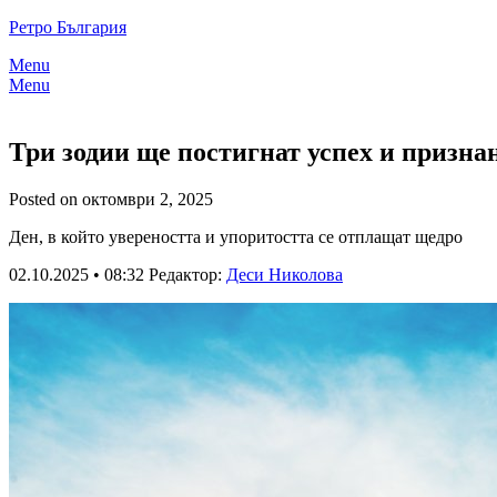
Skip
Ретро България
to
Menu
content
Menu
Три зодии ще постигнат успех и призна
Posted on октомври 2, 2025
Ден, в който увереността и упоритостта се отплащат щедро
02.10.2025 • 08:32
Редактор:
Деси Николова