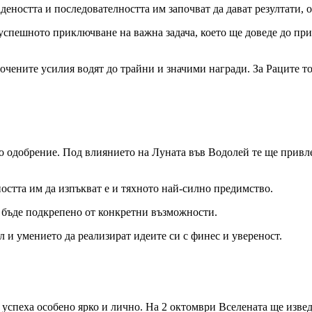
деността и последователността им започват да дават резултати, 
спешното приключване на важна задача, което ще доведе до при
чените усилия водят до трайни и значими награди. За Раците то
о одобрение. Под влиянието на Луната във Водолей те ще привл
остта им да изпъкват е и тяхното най-силно предимство.
е бъде подкрепено от конкретни възможности.
л и умението да реализират идеите си с финес и увереност.
 успеха особено ярко и лично. На 2 октомври Вселената ще изве