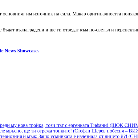
 основният им източник на сила. Макар оригиналността поняког
 бъдат възнаградени и ще ги отведат към по-светъл и перспективе
le News Showcase.
 Уреди му нова тройка, този път с ергенката Тифани! (ШОК СН
ле мръсно, ще ти отрежа топките! (Стефан Щерев побесня – В
ериозния й мъж: Защо усмивката е изчезнала от лицето й?! (