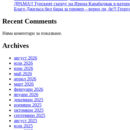
ДРАМА!! Турският съпруг на Ирина Карабаджак я натири:
Благо Джизъса бил баща за пример – верно ли, бе?! Геор
Recent Comments
Няма коментари за показване.
Archives
август 2026
юли 2026
юни 2026
май 2026
април 2026
март 2026
февруари 2026
януари 2026
декември 2025
ноември 2025
октомври 2025
септември 2025
август 2025
юли 2025