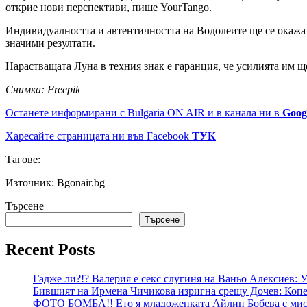
открие нови перспективи, пише YourTango.
Индивидуалността и автентичността на Водолеите ще се окажат
значими резултати.
Нарастващата Луна в техния знак е гаранция, че усилията им ще
Снимка: Freepik
Останете информирани с Bulgaria ON AIR и в канала ни в
Goog
Харесайте страницата ни във Facebook
ТУК
Тагове:
Източник: Bgonair.bg
Търсене
Търсене
Recent Posts
Гадже ли?!? Валерия е секс слугиня на Ваньо Алексиев:
Бившият на Ирмена Чичикова изригна срещу Дочев: Копе
ФОТО БОМБА!! Ето я младоженката Айлин Бобева с мист