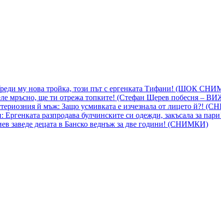
 Уреди му нова тройка, този път с ергенката Тифани! (ШОК СН
ле мръсно, ще ти отрежа топките! (Стефан Щерев побесня – В
ериозния й мъж: Защо усмивката е изчезнала от лицето й?! (
 Ергенката разпродава булчинските си одежди, закъсала за пар
гиев заведе децата в Банско веднъж за две години! (СНИМКИ)