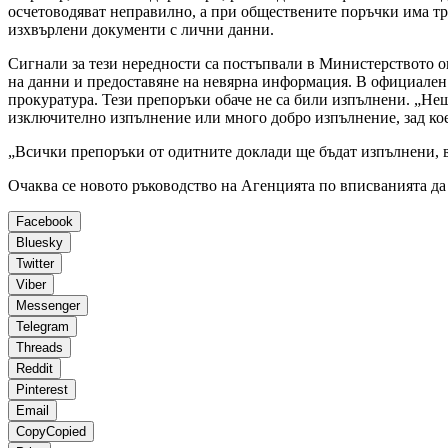
осчетоводяват неправилно, а при обществените поръчки има тра
изхвърлени документи с лични данни.
Сигнали за тези нередности са постъпвали в Министерството о
на данни и предоставяне на невярна информация. В официален 
прокуратура. Тези препоръки обаче не са били изпълнени. „Нещ
изключително изпълнение или много добро изпълнение, зад кое
„Всички препоръки от одитните доклади ще бъдат изпълнени, 
Очаква се новото ръководство на Агенцията по вписванията да 
Facebook
Bluesky
Twitter
Viber
Messenger
Telegram
Threads
Reddit
Pinterest
Email
Copy
Copied