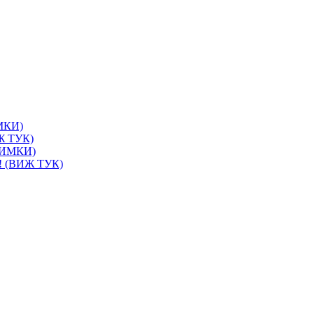
ИМКИ)
ИЖ ТУК)
СНИМКИ)
и! (ВИЖ ТУК)