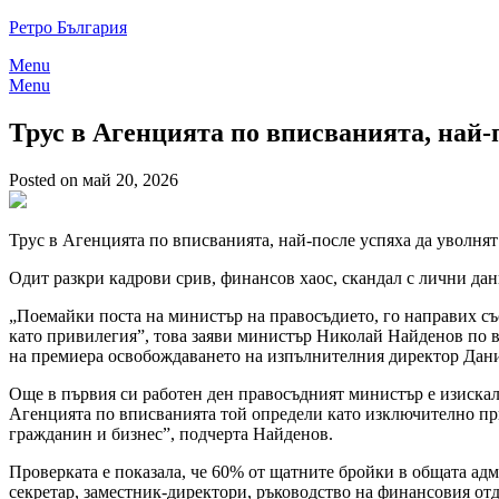
Skip
Ретро България
to
Menu
content
Menu
Трус в Агенцията по вписванията, най-
Posted on май 20, 2026
Трус в Агенцията по вписванията, най-после успяха да уволня
Одит разкри кадрови срив, финансов хаос, скандал с лични да
„Поемайки поста на министър на правосъдието, го направих със
като привилегия”, това заяви министър Николай Найденов по 
на премиера освобождаването на изпълнителния директор Дан
Още в първия си работен ден правосъдният министър е изискал 
Агенцията по вписванията той определи като изключително при
гражданин и бизнес”, подчерта Найденов.
Проверката е показала, че 60% от щатните бройки в общата ад
секретар, заместник-директори, ръководство на финансовия отд