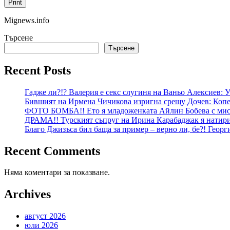
Print
Mignews.info
Търсене
Търсене
Recent Posts
Гадже ли?!? Валерия е секс слугиня на Ваньо Алексиев:
Бившият на Ирмена Чичикова изригна срещу Дочев: Копе
ФОТО БОМБА!! Ето я младоженката Айлин Бобева с мист
ДРАМА!! Турският съпруг на Ирина Карабаджак я натири:
Благо Джизъса бил баща за пример – верно ли, бе?! Геор
Recent Comments
Няма коментари за показване.
Archives
август 2026
юли 2026