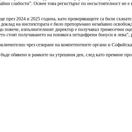
йни слабости”. Освен това регистърът по несъстоятелност не е в
ще през 2024 и 2025 година, като проверяващите са били съзнат
доклад на инспектората е било препоръчано незабавно освобожд
о повече, изпълнителният директор е получавал тримесечни оцен
то стоят получаването на понякога петцифрени бонуси в лева”, 
включително чрез сезиране на компетентните органи и Софийска
бъде обявено в рамките на утрешния ден, след като премине про