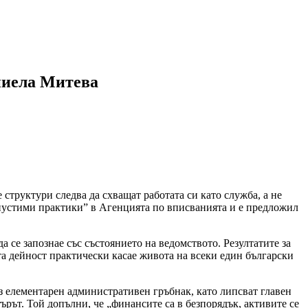
аниела Митева
структури следва да схващат работата си като служба, а не
опустими практики” в Агенцията по вписванията и е предложил
 се запознае със състоянието на ведомството. Резултатите за
а дейност практически касае живота на всеки един български
з елементарен административен гръбнак, като липсват главен
рът. Той допълни, че „финансите са в безпорядък, активите се