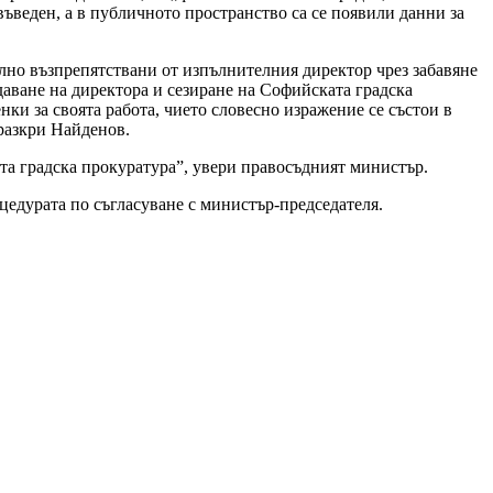
ъведен, а в публичното пространство са се появили данни за
елно възпрепятствани от изпълнителния директор чрез забавяне
аване на директора и сезиране на Софийската градска
ки за своята работа, чието словесно изражение се състои в
разкри Найденов.
та градска прокуратура”, увери правосъдният министър.
цедурата по съгласуване с министър-председателя.