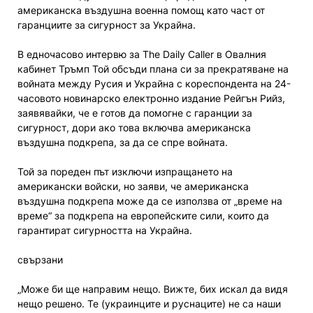
американска въздушна военна помощ като част от
гаранциите за сигурност за Украйна.
В едночасово интервю за The Daily Caller в Овалния
кабинет Тръмп Той обсъди плана си за прекратяване на
войната между Русия и Украйна с кореспондента на 24-
часовото новинарско електронно издание Рейгън Рийз,
заявявайки, че е готов да помогне с гаранции за
сигурност, дори ако това включва американска
въздушна подкрепа, за да се спре войната.
Той за пореден път изключи изпращането на
американски войски, но заяви, че американска
въздушна подкрепа може да се използва от „време на
време“ за подкрепа на европейските сили, които да
гарантират сигурността на Украйна.
свързани
„Може би ще направим нещо. Вижте, бих искал да видя
нещо решено. Те (украинците и руснаците) не са наши