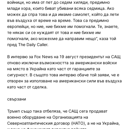
войници, но има от пет до седем хиляди, предимно
млади хора, които биват убивани всяка седмица. Ако
можех да спра това и да имаме самолет, който да лети
във въздуха от време на време. Това са предимно
европейци, но ние, ние бихме им помогнали. Те, знаете,
те някак си се нуждаят от това и ние бихме им
помогнали, ако можехме да направим нещо“, каза той
пред The Daily Caller.
В интервю за Fox News на 19 август президентът на САЩ
отново изключи възможността за американски войски
на място в Украйна като част от гаранциите за
сигурност. В същото това интервю обаче той заяви, че е
отворен за използване на американски сили във въздуха
като част от сделка.
свързани
Тръмп също така отбеляза, че САЩ сега продават
военно оборудване на Организацията на
Северноатлантическия договор (НАТО), а не на Украйна,