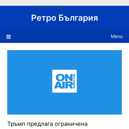
Skip
to
Ретро България
content
Menu
Тръмп предлага ограничена