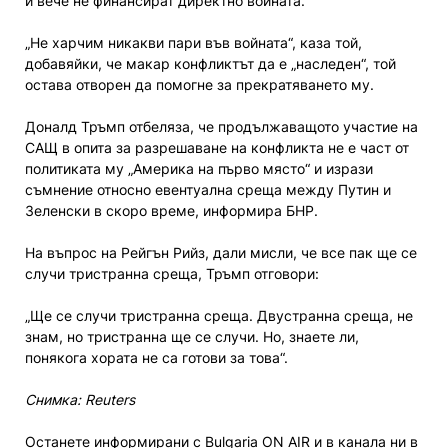
и вече не финансират директно войната.
„Не харчим никакви пари във войната“, каза той,
добавяйки, че макар конфликтът да е „наследен“, той
остава отворен да помогне за прекратяването му.
Доналд Тръмп отбеляза, че продължаващото участие на
САЩ в опита за разрешаване на конфликта не е част от
политиката му „Америка на първо място“ и изрази
съмнение относно евентуална среща между Путин и
Зеленски в скоро време, информира БНР.
На въпрос на Рейгън Рийз, дали мисли, че все пак ще се
случи тристранна среща, Тръмп отговори:
„Ще се случи тристранна среща. Двустранна среща, не
знам, но тристранна ще се случи. Но, знаете ли,
понякога хората не са готови за това“.
Снимка: Reuters
Останете информирани с Bulgaria ON AIR и в канала ни в