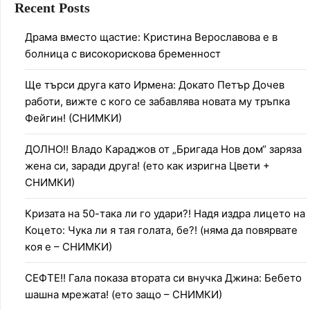
Recent Posts
Драма вместо щастие: Кристина Верославова е в
болница с високорискова бременност
Ще търси друга като Ирмена: Докато Петър Дочев
работи, вижте с кого се забавлява новата му тръпка
Фейгин! (СНИМКИ)
ДОЛНО!! Владо Караджов от „Бригада Нов дом“ заряза
жена си, заради друга! (ето как изригна Цвети +
СНИМКИ)
Кризата на 50-така ли го удари?! Надя издра лицето на
Коцето: Чука ли я тая голата, бе?! (няма да повярвате
коя е – СНИМКИ)
СЕФТЕ!! Гала показа втората си внучка Джина: Бебето
шашна мрежата! (ето защо – СНИМКИ)