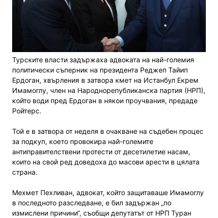
Турските власти задържаха адвоката на най-големия
политически съперник на президента Реджеп Тайип
Ердоган, хвърления в затвора кмет на Истанбул Екрем
Имамоглу, член на Народнорепубликанска партия (НРП),
който води пред Ердоган в някои проучвания, предаде
Ройтерс.
Той е в затвора от неделя в очакване на съдебен процес
за подкуп, което провокира най-големите
антиправителствени протести от десетилетие насам,
които на свой ред доведоха до масови арести в цялата
страна.
Мехмет Пехливан, адвокат, който защитаваше Имамоглу
в последното разследване, е бил задържан „по
измислени причини“, съобщи депутатът от НРП Туран