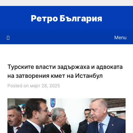
Skip
to
Ретро България
content
Menu
Турските власти задържаха и адвоката
на затворения кмет на Истанбул
Posted on март 28, 2025