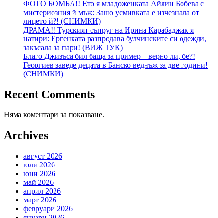
ФОТО БОМБА!! Ето я младоженката Айлин Бобева с
мистериозния й мъж: Защо усмивката е изчезнала от
лицето й?! (СНИМКИ)
ДРАМА!! Турският съпруг на Ирина Карабаджак я
натири: Ергенката разпродава булчинските си одежди,
закъсала за пари! (ВИЖ ТУК)
Благо Джизъса бил баща за пример – верно ли, бе?!
Георгиев заведе децата в Банско веднъж за две години!
(СНИМКИ)
Recent Comments
Няма коментари за показване.
Archives
август 2026
юли 2026
юни 2026
май 2026
април 2026
март 2026
февруари 2026
януари 2026