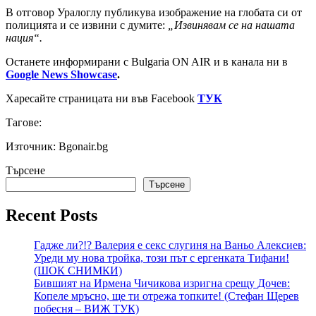
В отговор Уралоглу публикува изображение на глобата си от
полицията и се извини с думите:
„Извинявам се на нашата
нация“.
Останете информирани с Bulgaria ON AIR и в канала ни в
Google News Showcase
.
Харесайте страницата ни във Facebook
ТУК
Тагове:
Източник: Bgonair.bg
Търсене
Търсене
Recent Posts
Гадже ли?!? Валерия е секс слугиня на Ваньо Алексиев:
Уреди му нова тройка, този път с ергенката Тифани!
(ШОК СНИМКИ)
Бившият на Ирмена Чичикова изригна срещу Дочев:
Копеле мръсно, ще ти отрежа топките! (Стефан Щерев
побесня – ВИЖ ТУК)