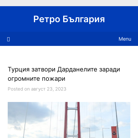
Skip
to
Ретро България
content
Menu
Турция затвори Дарданелите заради
огромните пожари
Posted on август 23, 2023