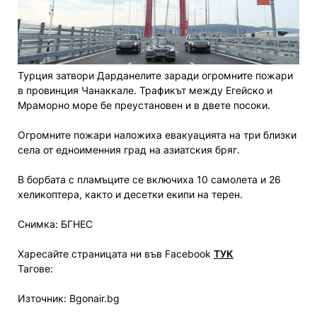
Турция затвори Дарданелите заради огромните пожари
в провинция Чанаккале. Трафикът между Егейско и
Мраморно море бе преустановен и в двете посоки.
Огрoмните пожари наложиха евакуацията на три близки
села от едноименния град на азиатския бряг.
В борбата с пламъците се включиха 10 самолета и 26
хеликоптера, както и десетки екипи на терен.
Снимка: БГНЕС
Харесайте страницата ни във Facebook
ТУК
Тагове:
Източник: Bgonair.bg