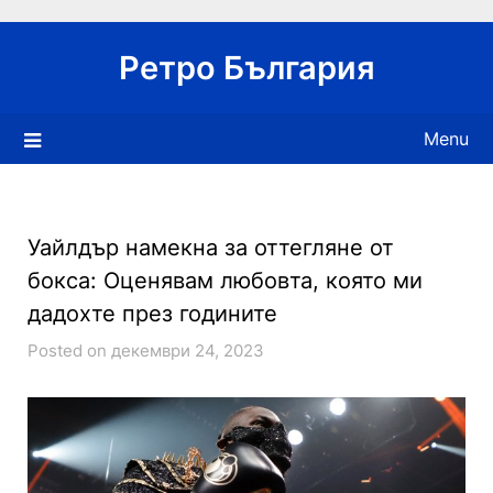
Skip
to
Ретро България
content
Menu
Уайлдър намекна за оттегляне от
бокса: Оценявам любовта, която ми
дадохте през годините
Posted on декември 24, 2023