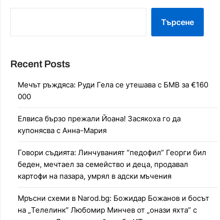
Търсене
Recent Posts
Мечът ръждяса: Руди Гела се утешава с БМВ за €160
000
Елвиса бързо прежали Йоана! Засякоха го да
купонясва с Анна-Мария
Говори съдията: Линчуваният “педофил” Георги бил
беден, мечтаел за семейство и деца, продавал
картофи на пазара, умрял в адски мъчения
Мръсни схеми в Narod.bg: Божидар Божанов и босът
на „Телелинк” Любомир Минчев от „онази яхта” с