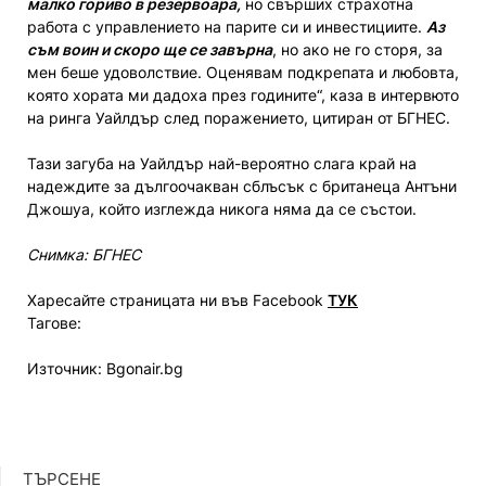
малко гориво в резервоара,
но свърших страхотна
работа с управлението на парите си и инвестициите.
Аз
съм воин и скоро ще се завърна
, но ако не го сторя, за
мен беше удоволствие. Оценявам подкрепата и любовта,
която хората ми дадоха през годините“, каза в интервюто
на ринга Уайлдър след поражението, цитиран от БГНЕС.
Тази загуба на Уайлдър най-вероятно слага край на
надеждите за дългоочакван сблъсък с британеца Антъни
Джошуа, който изглежда никога няма да се състои.
Снимка: БГНЕС
Харесайте страницата ни във Facebook
ТУК
Тагове:
Източник: Bgonair.bg
ТЪРСЕНЕ