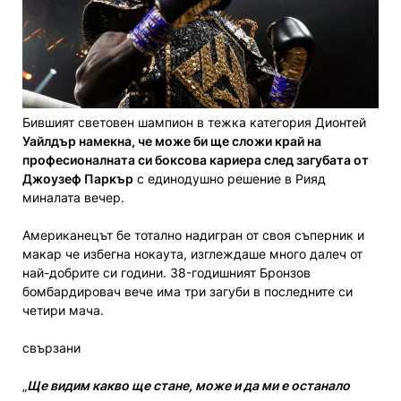
Бившият световен шампион в тежка категория Дионтей
Уайлдър намекна, че може би ще сложи край на
професионалната си боксова кариера след загубата от
Джоузеф Паркър
с единодушно решение в Рияд
миналата вечер.
Американецът бе тотално надигран от своя съперник и
макар че избегна нокаута, изглеждаше много далеч от
най-добрите си години. 38-годишният Бронзов
бомбардировач вече има три загуби в последните си
четири мача.
свързани
„
Ще видим какво ще стане, може и да ми е останало