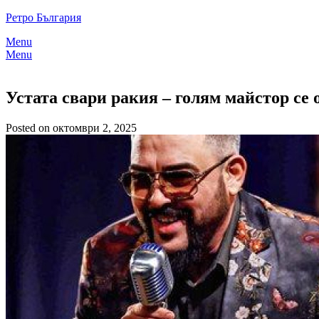
Skip
Ретро България
to
Menu
content
Menu
Устата свари ракия – голям майстор се 
Posted on октомври 2, 2025