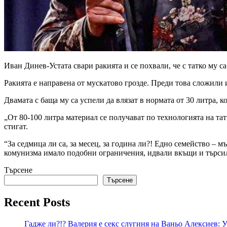
Иван Динев-Устата свари ракията и се похвали, че с татко му са 
Ракията е направена от мускатово грозде. Преди това сложили 
Двамата с баща му са успели да влязат в нормата от 30 литра, ко
„От 80-100 литра материал се получават по технологията на тат
стигат.
“За седмица ли са, за месец, за година ли?! Едно семейство – м
комунизма имало подобни ограничения, идвали вкъщи и търсили 
Търсене
Търсене
Recent Posts
Гадже ли?!? Валерия е секс слугиня на Ваньо Алексиев: