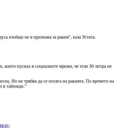
дуса изобщо не я признава за ракия“, каза Устата.
ип, които пуснах в социалните мрежи, че тези 30 литра не
есец. Но не трябва да се посяга на ракията. По времето на
л в тайници.”
ИМКИ)