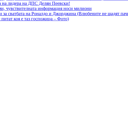
а на лидера на ДПС Делян Пеевски!
еми, чувствителната информация носи милиони
ни за сватбата на Роналдо и Джорджина (Влюбените не щадят пач
 питат коя е таз госпожица – Фото)