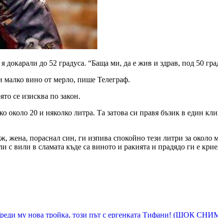
я докарали до 52 градуса. “Баща ми, да е жив и здрав, под 50 гра
и малко вино от мерло, пише Телеграф.
ято се изисква по закон.
ко около 20 и няколко литра. Та затова си правя бъзик в един кл
ъж, жена, пораснал син, ги изпива спокойно тези литри за около м
с вили в сламата къде са виното и ракията и прадядо ги е крие
 Уреди му нова тройка, този път с ергенката Тифани! (ШОК СН