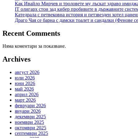
Как Ивайло Мирчев и троловете му лъскат здраво имидж
IT олигарх стои зад кибер пробивите в държавните сист
Катедрала с петвековна история и петзвезден хотел цане
Драго Чая се барна с дамски тоалет и сандалки (Фенове се
Recent Comments
Няма коментари за показване.
Archives
август 2026
юли 2026
юни 2026
май 2026
април 2026
март 2026
февруари 2026
януари 2026
декември 2025
ноември 2025
октомври 2025
септември 2025