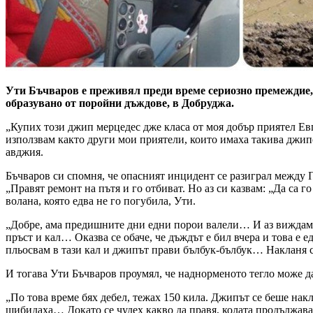
Ути Бъчваров е преживял преди време сериозно премеждие, к
образувано от поройни дъждове, в Добруджа.
„Купих този джип мерцедес дже класа от моя добър приятел Евге
използвам както други мои приятели, които имаха такива джипо
авджия.
Бъчваров си спомня, че опасният инцидент се разиграл между 
„Правят ремонт на пътя и го отбиват. Но аз си казвам: „Да са го
волана, която едва не го погубила, Ути.
„Добре, ама предишните дни едни порои валели… И аз виждам къ
пръст и кал… Оказва се обаче, че дъждът е бил вчера и това е е
пльосвам в тази кал и джипът прави бълбук-бълбук… Накланя се
И тогава Ути Бъчваров проумял, че наднорменото тегло може да 
„По това време бях дебел, тежах 150 кила. Джипът се беше нак
шибидаха… Докато се чудех какво да правя, колата продължаваш