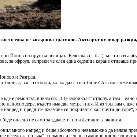
оето едва не завършва трагично. Актьорът кулинар разкри, ч
ни Йонов (съпруг на певицата Белослава – б.а.), когото сега обу
ве, за офроуд, въпреки че след една седмица каране отиваше пр
Попово и Разград.
 отбили, да са го отбили, колко да са го отбили? Аз съм с дже кл
де е ремонтът, викам си: „Ще заобиколя“ отдолу, а там – едно д
дно наносно дере, където има два метра тиня. И аз тръгвам с дже 
 напред и предните джамове се покриват с кал почти до горе“, 
бъде опасно не само за здравето, но и фатално за живота.
лонил много напред и беше абсолютно невъзможно да изляза през
е весело да потъва“, спомня си с черна самоирония звездният к