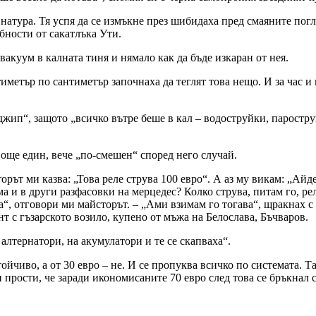
натура. Тя успя да се измъкне през шибидаха пред смаяните погл
бности от сакатлъка Ути.
акуум в калната тиня и нямало как да бъде изкаран от нея.
метър по сантиметър започнаха да теглят това нещо. И за час и 
джип“, защото „всичко вътре беше в кал – водоструйки, паростру
 още един, вече „по-смешен“ според него случай.
орът ми казва: „Това реле струва 100 евро“. А аз му викам: „Айде
а и в други разфасовки на мерцедес? Колко струва, питам го, реле
“, отговори ми майсторът. – „Ами взимам го тогава“, щракнах с 
нт с гъзарското возило, купено от мъжа на Белослава, Бъчваров.
алтернатори, на акумулатори и те се скапваха“.
тойчиво, а от 30 евро – не. И се пропуква всичко по системата. Т
и прости, че заради икономисаните 70 евро след това се бръкнал 