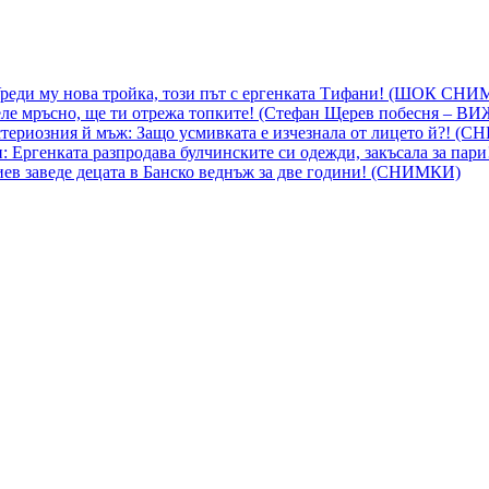
 Уреди му нова тройка, този път с ергенката Тифани! (ШОК СН
ле мръсно, ще ти отрежа топките! (Стефан Щерев побесня – В
ериозния й мъж: Защо усмивката е изчезнала от лицето й?! (
 Ергенката разпродава булчинските си одежди, закъсала за пар
гиев заведе децата в Банско веднъж за две години! (СНИМКИ)