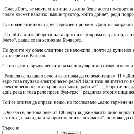
„Слава Богу, че моята спътница в джипа беше доста по-спортна 
голям късмет наблизо имаше трактор, който дойде“, реди подро
Тук обаче възникнал друг сериозен проблем. Джипът направил в
„С най-бавните обороти на въпросните фадрома и трактор, санти
блато“, радва се на хепиенда Бъчваров.
По думите му обаче след това се наложило „почти да купи нов 
автосервиз в Разград.
С този джип, връща лентата назад популярният готвач, имало и
„Разваля се някакво реле и аз отивам да го ремонтирам. И майст
евро това глупаво електрическо реле?! Нали този двигател го им
електрическо ще ни върши ли същата работа?“ – „Теоретично, да
една река и това реле прави бум-тряс“, раздипля втория инциде
Той се опитал да оправи нещо, но последвало „едно гърмене на 
„Оказва се, че това реле от 100 евро за дже класата било водоус
евтино“, е валидна и за оригиналните авточасти“, не може да с
Търсене
Търсене