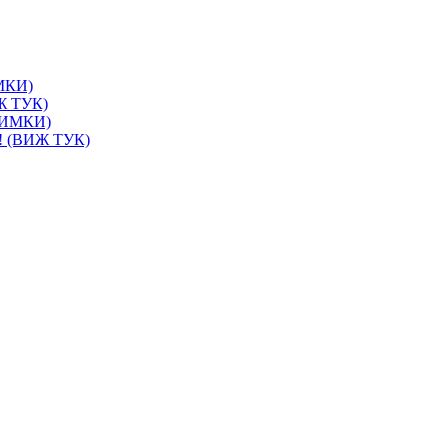
ИМКИ)
ИЖ ТУК)
СНИМКИ)
и! (ВИЖ ТУК)