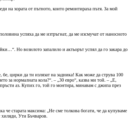
еди на хората от пътното, които ремонтираха пътя. За мой
половина успяха да ме изтръгнат, да ме изсмучат от наносното
йки…“. Но возилото запалило и актьорът успял да го закара до
, бе, цирки да ти излязат на задника! Как може да струва 100
то за нормалната кола?“. – „30 евро“, казва ми той. – „Е,
пръсти аз. Купих го, той го монтира, минавам с джипа през
ака че старата максима: „Не сме толкова богати, че да купуваме
с хиляди, Ути Бъчваров.