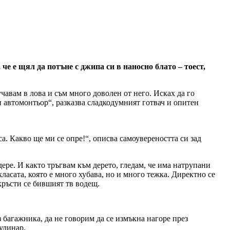
е е щял да потъне с джипа си в наносно блато – тоест,
чавам в лова и съм много доволен от него. Исках да го
и автомонтьор“, разказва сладкодумният готвач и опитен
аса. Какво ще ми се опре!“, описва самоувереността си зад
ере. И както тръгвам към дерето, гледам, че има натрупани
класата, която е много хубава, но и много тежка. Директно се
кръсти се бившият тв водещ.
 багажника, да не говорим да се измъкна нагоре през
улинар.