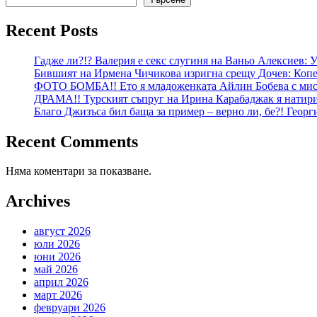
Recent Posts
Гадже ли?!? Валерия е секс слугиня на Ваньо Алексиев:
Бившият на Ирмена Чичикова изригна срещу Дочев: Копе
ФОТО БОМБА!! Ето я младоженката Айлин Бобева с мист
ДРАМА!! Турският съпруг на Ирина Карабаджак я натири:
Благо Джизъса бил баща за пример – верно ли, бе?! Геор
Recent Comments
Няма коментари за показване.
Archives
август 2026
юли 2026
юни 2026
май 2026
април 2026
март 2026
февруари 2026