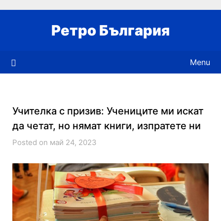
Skip
to
Ретро България
content
Menu
Учителка с призив: Учениците ми искат
да четат, но нямат книги, изпратете ни
Posted on май 24, 2023