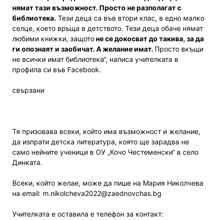
нямат тази възможност. Просто не разполагат с
библиотека.
Тези деца са във втори клас, в едно малко
селце, което връща в детството. Тези деца обаче нямат
любими книжки, защото
не се докосват до такива, за да
ги опознаят и заобичат. А желание имат.
Просто вкъщи
не всички имат библиотека“, написа учителката в
профила си във Facebook.
свързани
Тя призовава всеки, който има възможност и желание,
да изпрати детска литература, която ще зарадва не
само нейните ученици в ОУ „Кочо Честеменски“ в село
Динката.
Всеки, който желае, може да пише на Мария Николчева
на email: m.nikolcheva2022@zaednovchas.bg
Учителката е оставила е телефон за контакт: