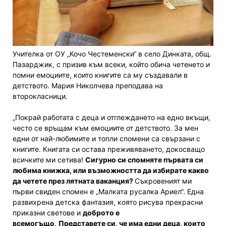
Учителка от ОУ „Кочо Честеменски“ в село Динката, общ.
Пазарджик, с призив към всеки, който обича четенето и
помни емоциите, които книгите са му създавали в
детството. Мария Николчева преподава на
второкласници.
„Покрай работата с деца и отглеждането на едно вкъщи,
често се връщам към емоциите от детството. За мен
едни от най-любимите и топли спомени са свързани с
книгите. Книгата си остава преживяването, докосващо
всичките ми сетива!
Сигурно си спомняте първата си
любима книжка, или възможността да избирате какво
да четете през лятната ваканция?
Съкровеният ми
първи свиден спомен е „Малката русалка Ариел“. Една
развихрена детска фантазия, която рисува прекрасни
приказни светове и
доброто е
всемогъщо
.
Представете си, че има едни деца, които