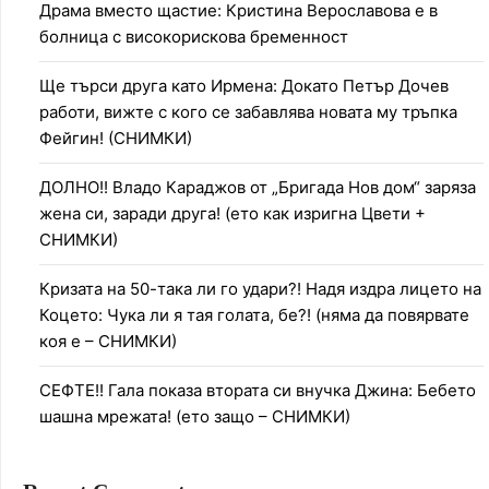
Драма вместо щастие: Кристина Верославова е в
болница с високорискова бременност
Ще търси друга като Ирмена: Докато Петър Дочев
работи, вижте с кого се забавлява новата му тръпка
Фейгин! (СНИМКИ)
ДОЛНО!! Владо Караджов от „Бригада Нов дом“ заряза
жена си, заради друга! (ето как изригна Цвети +
СНИМКИ)
Кризата на 50-така ли го удари?! Надя издра лицето на
Коцето: Чука ли я тая голата, бе?! (няма да повярвате
коя е – СНИМКИ)
СЕФТЕ!! Гала показа втората си внучка Джина: Бебето
шашна мрежата! (ето защо – СНИМКИ)