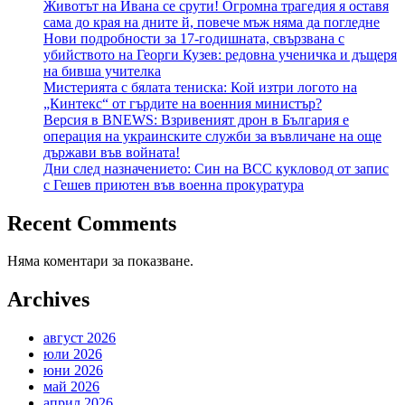
Животът на Ивана се срути! Огромна трагедия я оставя
сама до края на дните й, повече мъж няма да погледне
Нови подробности за 17-годишната, свързвана с
убийството на Георги Кузев: редовна ученичка и дъщеря
на бивша учителка
Мистерията с бялата тениска: Кой изтри логото на
„Кинтекс“ от гърдите на военния министър?
Версия в BNEWS: Взривеният дрон в България е
операция на украинските служби за въвличане на още
държави във войната!
Дни след назначението: Син на ВСС кукловод от запис
с Гешев приютен във военна прокуратура
Recent Comments
Няма коментари за показване.
Archives
август 2026
юли 2026
юни 2026
май 2026
април 2026