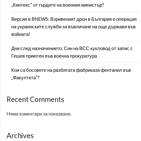
„Кинтекс“ от гърдите на военния министър?
Версия в BNEWS: Взривеният дрон в България е операция
на украинските служби за въвличане на още държави във
войната!
Дни след назначението: Син на ВСС кукловод от запис с
Гешев приютен във военна прокуратура
Кои са босовете на разбитата фабриказа фентанил във
„Факултета”?
Recent Comments
Няма коментари за показване.
Archives