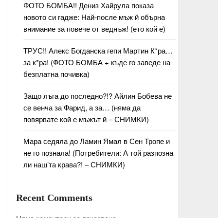
ФОТО БОМБА!! Дениз Хайрула показа
новото си гадже: Най-после мъж й обърна
внимание за повече от веднъж! (ето кой е)
ТРУС!! Алекс Богданска гепи Мартин К*ра…
за к*ра! (ФОТО БОМБА + къде го заведе на
безплатна почивка)
Защо лъга до последно?!? Айлин Бобева не
се венча за Фарид, а за… (няма да
повярвате кой е мъжът й – СНИМКИ)
Мара седяла до Ламин Ямал в Сен Тропе и
не го познала! (Потребители: А той разпозна
ли наш’та крава?! – СНИМКИ)
Recent Comments