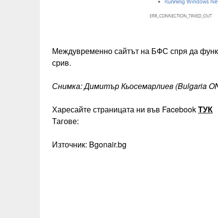
Междувременно сайтът на БФС спря да функци
срив.
Снимка: Димитър Кьосемарлиев (Bulgaria ON
Харесайте страницата ни във Facebook
ТУК
Тагове:
Източник: Bgonair.bg