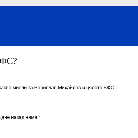
БФС?
какво мисли за Борислав Михайлов и цялото БФС
щане назад няма!“