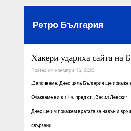
Skip
to
content
Ретро България
Хакери удариха сайта на 
Posted on ноември 16, 2023
„Започваме. Днес цяла България ще покаже 
Очакваме ви в 17 ч. пред ст. „Васил Левски“
Днес ще им покажем вратата за навън и връ
свързани