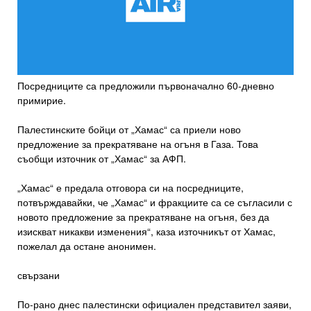
Посредниците са предложили първоначално 60-дневно
примирие.
Палестинските бойци от „Хамас“ са приели ново
предложение за прекратяване на огъня в Газа. Това
съобщи източник от „Хамас“ за АФП.
„Хамас“ е предала отговора си на посредниците,
потвърждавайки, че „Хамас“ и фракциите са се съгласили с
новото предложение за прекратяване на огъня, без да
изискват никакви изменения“, каза източникът от Хамас,
пожелал да остане анонимен.
свързани
По-рано днес палестински официален представител заяви,