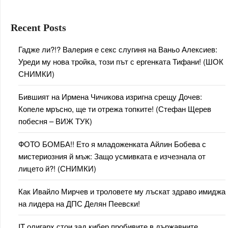
Recent Posts
Гадже ли?!? Валерия е секс слугиня на Ваньо Алексиев:
Уреди му нова тройка, този път с ергенката Тифани! (ШОК
СНИМКИ)
Бившият на Ирмена Чичикова изригна срещу Дочев:
Копеле мръсно, ще ти отрежа топките! (Стефан Щерев
побесня – ВИЖ ТУК)
ФОТО БОМБА!! Ето я младоженката Айлин Бобева с
мистериозния й мъж: Защо усмивката е изчезнала от
лицето й?! (СНИМКИ)
Как Ивайло Мирчев и троловете му лъскат здраво имиджа
на лидера на ДПС Делян Пеевски!
IT олигарх стои зад кибер пробивите в държавните