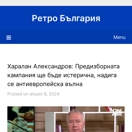
Skip
to
Ретро България
content
Menu
Харалан Александров: Предизборната
кампания ще бъде истерична, надига
се антиевропейска вълна
Posted on април 6, 2024