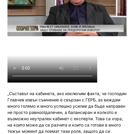
„Съставът на кабинета, ако изключим факта, че господин
Главчев извън съмнение е свързан с ГЕРБ, аз виждам
много голямо и много успешно усилие да бъде направен
не просто равноотдалечен, а балансиран и колкото е
възможно неутрален кабинет с експерти. Това са хора,
на които може да се разчита и които са готови в много
тежък момент да поемат тази роля, защото да си