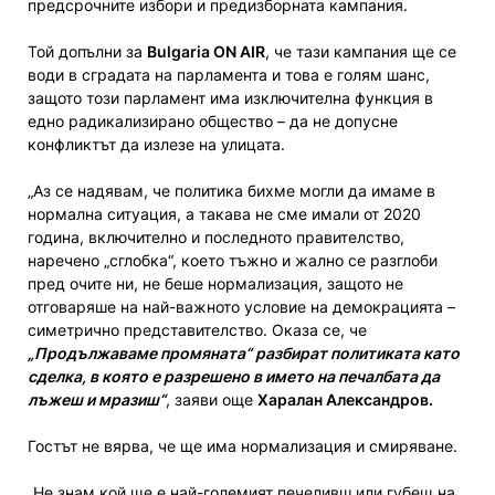
предсрочните избори и предизборната кампания.
Той допълни за
Bulgaria ON AIR
, че тази кампания ще се
води в сградата на парламента и това е голям шанс,
защото този парламент има изключителна функция в
едно радикализирано общество – да не допусне
конфликтът да излезе на улицата.
„Аз се надявам, че политика бихме могли да имаме в
нормална ситуация, а такава не сме имали от 2020
година, включително и последното правителство,
наречено „сглобка“, което тъжно и жално се разглоби
пред очите ни, не беше нормализация, защото не
отговаряше на най-важното условие на демокрацията –
симетрично представителство. Оказа се, че
„Продължаваме промяната“ разбират политиката като
сделка, в която е разрешено в името на печалбата да
лъжеш и мразиш“
, заяви още
Харалан Александров.
Гостът не вярва, че ще има нормализация и смиряване.
„Не знам кой ще е най-големият печеливш или губещ на