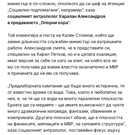
министър е по-сложно, отколкото да си шеф на Агенция
„Социално подпомагане“, например“, каза
социалният антрополог Харалан Александров
в предаването „Опорни хора“.
Той коментира и поста на Калин Стоянов, който ще
заеме длъжността служебен министър на вътрешните
работи. Александров смята, че в представите си,
специално на Кирил Петков, но и в цялата коалиция,
имат версия за себе си като за елит, на който все не
му се получава да вземе властта окончателно и МВР
е причината да не им се получава.
„Предизборната кампания ще бъде много истерична, тя
от известно време се води. Това, което е любопитно за
нея, е, че тя ще се води на много паралелни плоскости.
Едната ще са медиите – ще имате възможност да чуете
много драматични изповеди, фантазии, обвинения и
компромати. Другата плоскост обаче, ще е плоскостта
на финансите, митниците и МВР, на силовите структури“,
каза социалният антрополог, поставяйки фокус върху