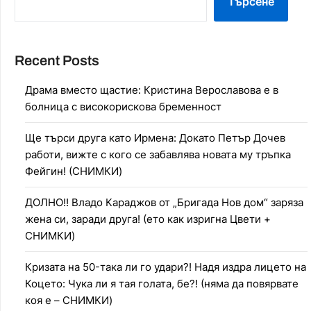
Търсене
Recent Posts
Драма вместо щастие: Кристина Верославова е в
болница с високорискова бременност
Ще търси друга като Ирмена: Докато Петър Дочев
работи, вижте с кого се забавлява новата му тръпка
Фейгин! (СНИМКИ)
ДОЛНО!! Владо Караджов от „Бригада Нов дом“ заряза
жена си, заради друга! (ето как изригна Цвети +
СНИМКИ)
Кризата на 50-така ли го удари?! Надя издра лицето на
Коцето: Чука ли я тая голата, бе?! (няма да повярвате
коя е – СНИМКИ)