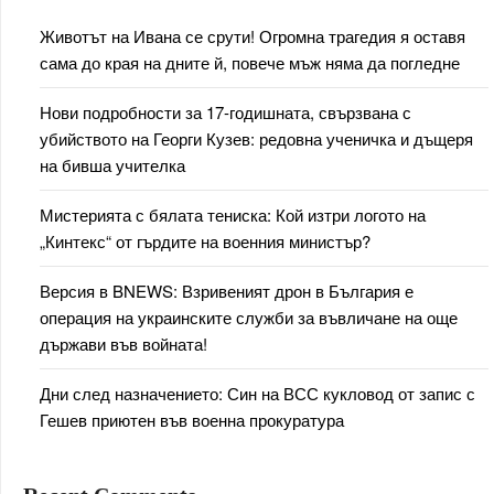
Животът на Ивана се срути! Огромна трагедия я оставя
сама до края на дните й, повече мъж няма да погледне
Нови подробности за 17-годишната, свързвана с
убийството на Георги Кузев: редовна ученичка и дъщеря
на бивша учителка
Мистерията с бялата тениска: Кой изтри логото на
„Кинтекс“ от гърдите на военния министър?
Версия в BNEWS: Взривеният дрон в България е
операция на украинските служби за въвличане на още
държави във войната!
Дни след назначението: Син на ВСС кукловод от запис с
Гешев приютен във военна прокуратура