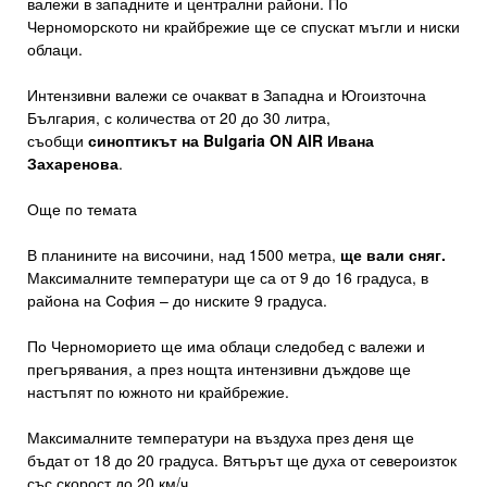
валежи в западните и централни райони. По
Черноморското ни крайбрежие ще се спускат мъгли и ниски
облаци.
Интензивни валежи се очакват в Западна и Югоизточна
България, с количества от 20 до 30 литра,
съобщи
синоптикът на Bulgaria ON AIR Ивана
Захаренова
.
Още по темата
В планините на височини, над 1500 метра,
ще вали сняг.
Максималните температури ще са от 9 до 16 градуса, в
района на София – до ниските 9 градуса.
По Черноморието ще има облаци следобед с валежи и
прегърявания, а през нощта интензивни дъждове ще
настъпят по южното ни крайбрежие.
Максималните температури на въздуха през деня ще
бъдат от 18 до 20 градуса. Вятърът ще духа от североизток
със скорост до 20 км/ч.