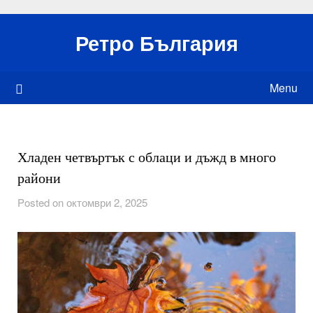
Skip
to
Ретро България
content
Menu
Хладен четвъртък с облаци и дъжд в много
райони
Posted on октомври 2, 2025