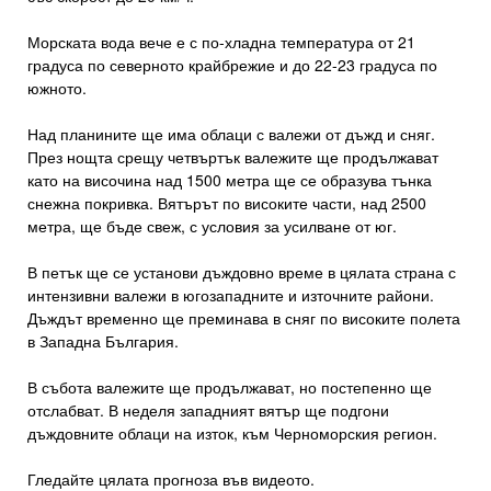
Морската вода вече е с по-хладна температура от 21
градуса по северното крайбрежие и до 22-23 градуса по
южното.
Над планините ще има облаци с валежи от дъжд и сняг.
През нощта срещу четвъртък валежите ще продължават
като на височина над 1500 метра ще се образува тънка
снежна покривка. Вятърът по високите части, над 2500
метра, ще бъде свеж, с условия за усилване от юг.
В петък ще се установи дъждовно време в цялата страна с
интензивни валежи в югозападните и източните райони.
Дъждът временно ще преминава в сняг по високите полета
в Западна България.
В събота валежите ще продължават, но постепенно ще
отслабват. В неделя западният вятър ще подгони
дъждовните облаци на изток, към Черноморския регион.
Гледайте цялата прогноза във видеото.