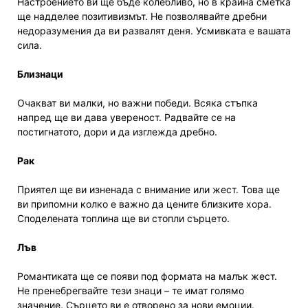
Настроението ви ще бъде колебливо, но в крайна сметка
ще надделее позитивизмът. Не позволявайте дребни
недоразумения да ви развалят деня. Усмивката е вашата
сила.
Близнаци
Очакват ви малки, но важни победи. Всяка стъпка
напред ще ви дава увереност. Радвайте се на
постигнатото, дори и да изглежда дребно.
Рак
Приятел ще ви изненада с внимание или жест. Това ще
ви припомни колко е важно да цените близките хора.
Споделената топлина ще ви стопли сърцето.
Лъв
Романтиката ще се появи под формата на малък жест.
Не пренебрегвайте тези знаци – те имат голямо
значение. Сърцето ви е отворено за нови емоции.