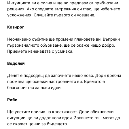
Интуицията ви е силна и ще ви предпази от прибързани
решения. Ако следвате вътрешния си глас, ще избегнете
усложнения. Слушайте първото си усещане.
Козирог
Неочаквано събитие ще промени плановете ви. Въпреки
първоначалното объркване, ще се окаже нещо добро.
Приемете изненадата с усмивка.
Водолей
Денят е подходящ да започнете нещо ново. Дори дребна
промяна ще освежи настроението ви. Времето е
благоприятно за нови идеи.
Риби
Ще усетите прилив на креативност. Дори обикновени
ситуации ще ви дадат нови идеи. Запишете ги – могат да
се окажат ценни за бъдещето.