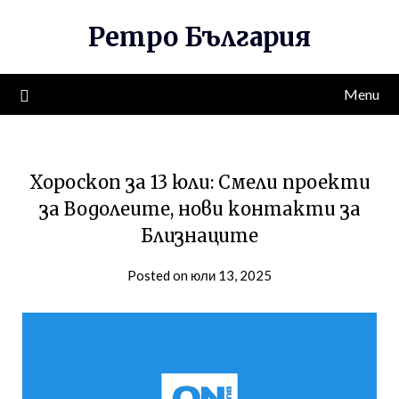
Skip
Ретро България
to
content
Menu
Хороскоп за 13 юли: Смели проекти
за Водолеите, нови контакти за
Близнаците
Posted on юли 13, 2025