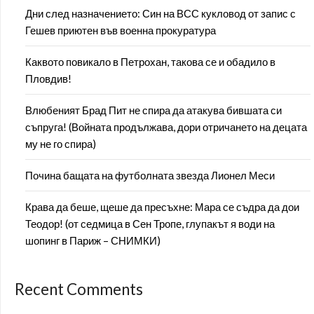
Дни след назначението: Син на ВСС кукловод от запис с
Гешев приютен във военна прокуратура
Каквото повикало в Петрохан, такова се и обадило в
Пловдив!
Влюбеният Брад Пит не спира да атакува бившата си
съпруга! (Войната продължава, дори отричането на децата
му не го спира)
Почина бащата на футболната звезда Лионел Меси
Крава да беше, щеше да пресъхне: Мара се съдра да дои
Теодор! (от седмица в Сен Тропе, глупакът я води на
шопинг в Париж – СНИМКИ)
Recent Comments