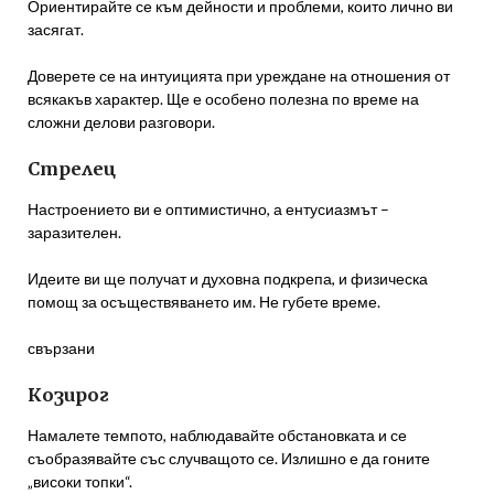
Ориентирайте се към дейности и проблеми, които лично ви
засягат.
Доверете се на интуицията при уреждане на отношения от
всякакъв характер. Ще е особено полезна по време на
сложни делови разговори.
Стрелец
Настроението ви е оптимистично, а ентусиазмът –
заразителен.
Идеите ви ще получат и духовна подкрепа, и физическа
помощ за осъществяването им. Не губете време.
свързани
Козирог
Намалете темпото, наблюдавайте обстановката и се
съобразявайте със случващото се. Излишно е да гоните
„високи топки“.