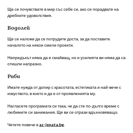
Ще се почувствате в мир със себе си, ако се порадвате на
дребните удоволствия.
Водолей
Ще се наложи да се потрудите доста, за да поставите
началото на някои смели проекти.
Напредъкът няма да е смайващ, но и усилията ви няма да са
отишли напразно.
Риби
Имате нужда от допир с красотата, естетиката и най-вече с
изкуството, в което и да е от проявленията му.
Нагласете програмата си така, че да сте по-дълго време с
любимите си занимания. Ще ви се отрази вдъхновяващо.
Четете повече в
az-jenata.bg
.