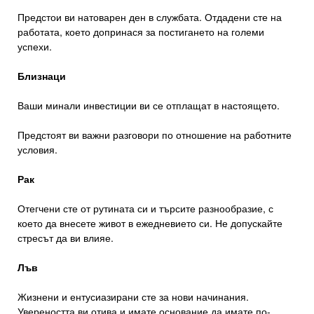
Предстои ви натоварен ден в службата. Отдадени сте на
работата, което допринася за постигането на големи
успехи.
Близнаци
Ваши минали инвестиции ви се отплащат в настоящето.
Предстоят ви важни разговори по отношение на работните
условия.
Рак
Отегчени сте от рутината си и търсите разнообразие, с
което да внесете живот в ежедневието си. Не допускайте
стресът да ви влияе.
Лъв
Жизнени и ентусиазирани сте за нови начинания.
Увереността ви отива и имате основание да имате по-