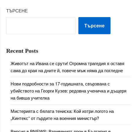
ТЪРСЕНЕ
Търсене
Recent Posts
Животът на Ивана се срути! Огромна трагедия я оставя
сама до края на дните й, повече мъж няма да погледне
Нови подробности за 17-годишната, свързвана с
убийството на Георги Кузев: редовна ученичка и дъщеря
на бивша учителка
Мистерията с бялата тениска: Кой изтри логото на
„Кинтекс“ от гърдите на военния министър?
Версия в BNEWS: Взривеният дрон в България е