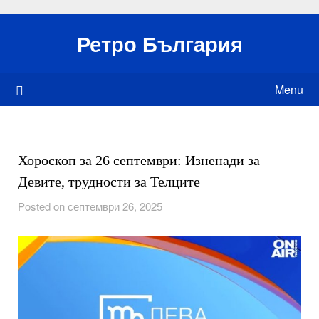
Skip
to
Ретро България
content
Menu
Хороскоп за 26 септември: Изненади за
Девите, трудности за Телците
Posted on септември 26, 2025