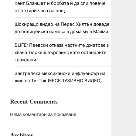
Кейт Бланшет и борбата ѝ да спи повече
от четири часа на нощ
Шокиращо видео на Перес Хилтън доведе
до полицейска намеса в дома му в Маями
BLIFE: Пеевски отказа частните джетове и
хвана Тюркиш еърлайнс като останалите
граждани
Застреляха мексикански инфлуенсър на
живо в ТикТок (ЕКСКЛУЗИВНО ВИДЕО)
Recent Comments
Няма коментари за показване.
Archives