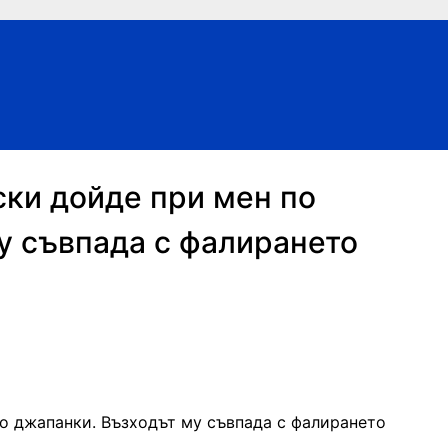
ски дойде при мен по
у съвпада с фалирането
по джапанки. Възходът му съвпада с фалирането