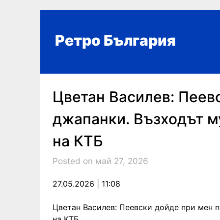
Skip
to
content
Ретро България
Цветан Василев: Пеев
джапанки. Възходът м
на КТБ
Posted on май 27, 2026
27.05.2026 | 11:08
Цветан Василев: Пеевски дойде при мен 
на КТБ