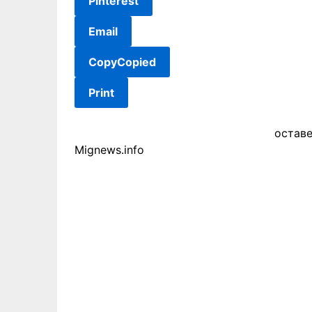
Pinterest
Email
Copy
Copied
Print
остав
Mignews.info