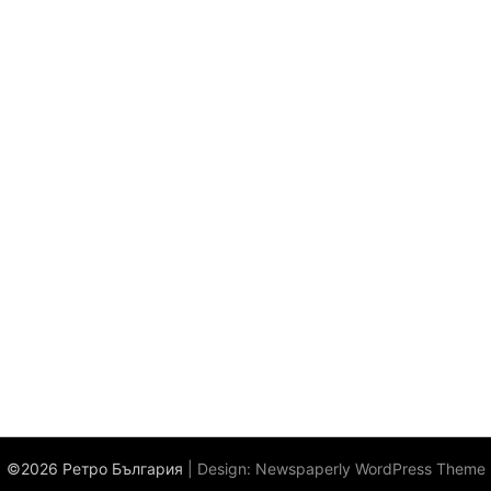
©2026 Ретро България
| Design:
Newspaperly WordPress Theme