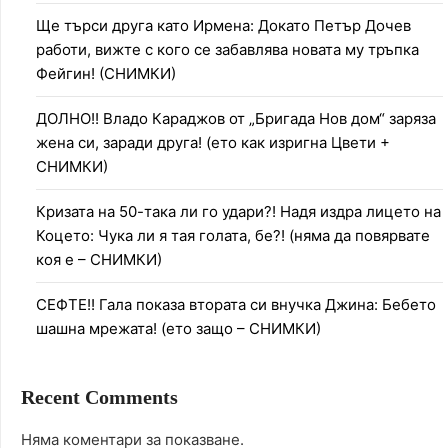
Ще търси друга като Ирмена: Докато Петър Дочев
работи, вижте с кого се забавлява новата му тръпка
Фейгин! (СНИМКИ)
ДОЛНО!! Владо Караджов от „Бригада Нов дом“ заряза
жена си, заради друга! (ето как изригна Цвети +
СНИМКИ)
Кризата на 50-така ли го удари?! Надя издра лицето на
Коцето: Чука ли я тая голата, бе?! (няма да повярвате
коя е – СНИМКИ)
СЕФТЕ!! Гала показа втората си внучка Джина: Бебето
шашна мрежата! (ето защо – СНИМКИ)
Recent Comments
Няма коментари за показване.