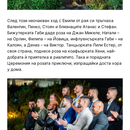
След този неочакван ход с Емили от рая си тръгнаха
Валентин, Пенко, Стоян и близнаците Атанас и Стефан.
Бижутерката Габи даде роза на Джан Микеле, Натали
–
на Орлин, Филипа
–
на Йовица, инфлуенсърката Габи
– на
Калоян,
а
Дениз
–
на Виктор.
Т
анцьорката Лили Естер,
от
своя страна,
поднесе роза на коафьорката Хени, най-
добрата
ѝ
приятелка в риалитито. Така и поредната
Церемония на розата приключи, изпращайки доста хора
у дома.