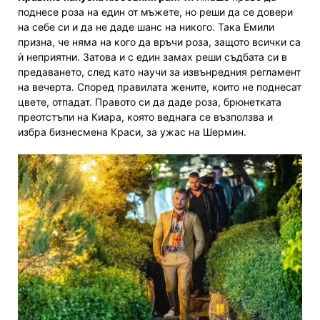
поднесе роза на един от мъжете,
но
реши да
се довери
на себе си и да не даде шанс на никого
.
Така Емили
призна, че
няма на кого
да връчи роза, защото всички са
ѝ
неприятни.
Затова и с един замах
реши съдбата си в
предаването,
след като
научи за извънредния регламент
на вечерта.
С
поред
правилата
жените, които не поднесат
цвете, отпадат.
П
раво
то си
да даде роза,
брюнетката
преотстъпи на Киара,
която веднага
се възползва и
избра
бизнесмена Краси,
за ужас на Шермин.