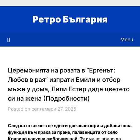
Skip
to
Ретро България
content
Menu
Церемонията на розата в “Ергенът:
Любов в рая” изпрати Емили и отбор
мъже у дома, Лили Естер даде цветето
си на жена (Подробности)
Posted on септември 27, 2025
След като влезе в
не една и две
авантюри
и д
обави нова
функция към прах
а
за пране, палавницата от село
Кравино
напусна любовния рай. Тя
имаше право да