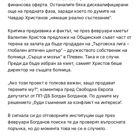
финансова оферта. Останалите бяха дисквалифицирани
още на предната фаза, заради което по думите на
Чавдар Христанов „нямаше реално състезание“.
Критика предизвика и фактът, че през февруари кметът
Валентин Христов предложи на Общинския съвет част от
терена за залата да бъде продаден на „Търговска лига –
глобален аптечен център“ – дружеството собственик на
болница „Сърце и мозък“ в Плевен. Така и се случи.
Преди да бъде избран за кмет, самият Христов беше
директор на същата болница.
„Ако този проект е толкова важен, защо продават
терените му?“, коментира пред Свободна Европа
депутатът от ПП-ДБ Богдан Богданов. По думите му
решението „буди съмнения за конфликт на интереси“.
В сигнала си до отговорните институции още през
февруари Богданов поиска те да проверят въпросната
поръчка, но до момента това не се е случило.