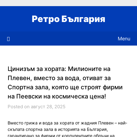
Skip
to
Ретро България
content
Menu
Цинизъм за хората: Милионите на
Плевен, вместо за вода, отиват за
Спортна зала, която ще строят фирми
на Пеевски на космическа цена!
Posted on август 28, 2025
Вместо грижа и вода за хората от жадния Плевен – най-
скъпата спортна зала в историята на България,
гарантирано за фирми от корпулентните обръчи на