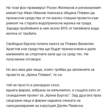
На този фон премиерът Росен Желязков и регионалният
министър Иван Иванов поискаха община Плевен да
пренасочи средства от по-малко спешни проекти към
ремонт на старата водопреносна мрежа на града.
Заради пробойните в нея около 80% от питейната вода
изтича от тръбите.
Свободна Европа попита кмета на Плевен Валентин
Христов кои средства ще бъдат пренасочени и дали
милионите за спортната зала ще са сред тях. Не
получихме отговори.
Но ако има две неща, които трябва да запомните за
проекта за „Арена Плевен“, те са:
той не просто е рекордно скъп,
едната фирма, избрана за изпълнител, е същата като от
скандалния проект за „Арена Бургас“. Зад другата през
свързани лица и фирми наднича сянката на
санкционирания за корупция Делян Пеевски.