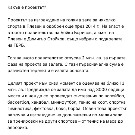
Какъв е проектът?
Проектът за изграждане на голяма зала за няколко
спорта в Плевен е одобрен още през 2014 г.. На власт е
второто правителство на Бойко Борисов, а кмет на
Плевен е Димитър Стойков, също избран с подкрепата
на ГЕРБ.
Тогавашното правителство отпуска 2 млн. лв. за първата
фаза на проекта за залата. С тази първоначална сума е
разчистен теренът и е излята основата.
Целият проект към онзи момент се оценява на близо 13
млн. лв. Предвижда се залата да има над 3000 седящи
места и в нея да се провеждат състезания по волейбол,
баскетбол, хандбал, минифутбол, тенис на корт, спортна
гимнастика, фехтовка, бокс, борба. Освен това проектът
включва и изграждане на допълнителни по-малки зали
за тренировки на други спортове – от тенис на маса до
аеробика.