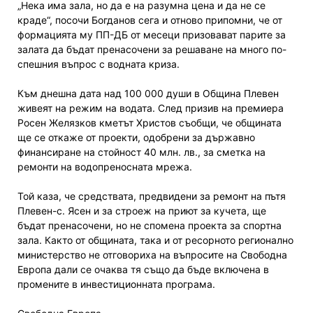
„Нека има зала, но да е на разумна цена и да не се
краде“, посочи Богданов сега и отново припомни, че от
формацията му ПП-ДБ от месеци призовават парите за
залата да бъдат пренасочени за решаване на много по-
спешния въпрос с водната криза.
Към днешна дата над 100 000 души в Община Плевен
живеят на режим на водата. След призив на премиера
Росен Желязков кметът Христов съобщи, че общината
ще се откаже от проекти, одобрени за държавно
финансиране на стойност 40 млн. лв., за сметка на
ремонти на водопреносната мрежа.
Той каза, че средствата, предвидени за ремонт на пътя
Плевен-с. Ясен и за строеж на приют за кучета, ще
бъдат пренасочени, но не спомена проекта за спортна
зала. Както от общината, така и от ресорното регионално
министерство не отговориха на въпросите на Свободна
Европа дали се очаква тя също да бъде включена в
промените в инвестиционната програма.