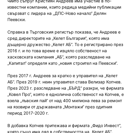
чийто съпруг Кристиян Андреев има участие в по-
известни компании, които редица медийни публикации
свързват с лидера на „ДПС-Ново начало“ Делян
Пеевски.
Справка в Търговския регистър показва, че Андреев е
сред директорите на „Келет България“, която има
дъщерно дружество „Келет АБ“. То е регистрирано през
2016 г. и по това време е изцяло собственост на
хасковската компания „АБ“, която разследване на
„Капитал“ определя като „новия строител на Пеевски“.
През 2017 г. Андреев за кратко е управител на „Келет
АБ“. През 2019 г. неин управител става Велизар Копчев.
През 2023 г. разследване на „БЪРД“ разкри, че фирмата
„Ковел Про“, която е еднолична собственост на Копчев, е
взела „лъвския пай“ от над 400 милиона лева за ремонт
на язовири от държавната „Монтажи“ през одитния
период 2017-2020 г.
В добавка Копчев притежава и фирмата „Фидо Инвест“,
която също има дял в собствеността на „Келет АБ“.