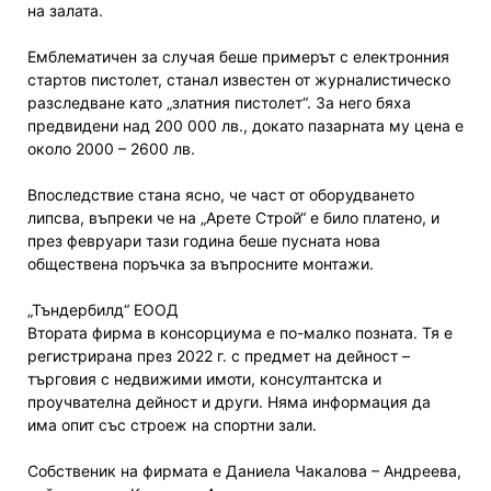
на залата.
Емблематичен за случая беше примерът с електронния
стартов пистолет, станал известен от журналистическо
разследване като „златния пистолет“. За него бяха
предвидени над 200 000 лв., докато пазарната му цена е
около 2000 – 2600 лв.
Впоследствие стана ясно, че част от оборудването
липсва, въпреки че на „Арете Строй“ е било платено, и
през февруари тази година беше пусната нова
обществена поръчка за въпросните монтажи.
„Тъндербилд“ ЕООД
Втората фирма в консорциума е по-малко позната. Тя е
регистрирана през 2022 г. с предмет на дейност –
търговия с недвижими имоти, консултантска и
проучвателна дейност и други. Няма информация да
има опит със строеж на спортни зали.
Собственик на фирмата е Даниела Чакалова – Андреева,