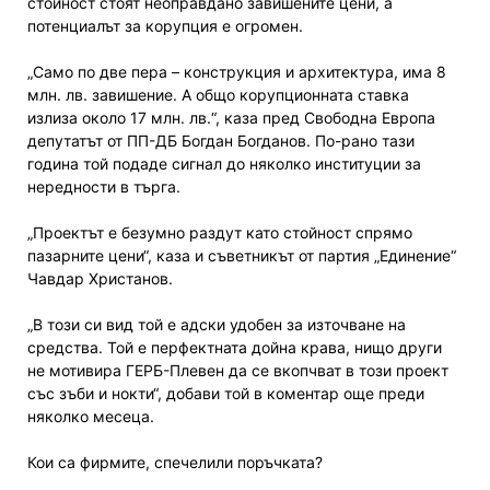
стойност стоят неоправдано завишените цени, а
потенциалът за корупция е огромен.
„Само по две пера – конструкция и архитектура, има 8
млн. лв. завишение. А общо корупционната ставка
излиза около 17 млн. лв.“, каза пред Свободна Европа
депутатът от ПП-ДБ Богдан Богданов. По-рано тази
година той подаде сигнал до няколко институции за
нередности в търга.
„Проектът е безумно раздут като стойност спрямо
пазарните цени“, каза и съветникът от партия „Единение“
Чавдар Христанов.
„В този си вид той е адски удобен за източване на
средства. Той е перфектната дойна крава, нищо други
не мотивира ГЕРБ-Плевен да се вкопчват в този проект
със зъби и нокти“, добави той в коментар още преди
няколко месеца.
Кои са фирмите, спечелили поръчката?