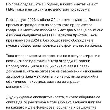
Но през следващите 10 години, в които кметът не е от
ГЕРБ, така и не се стига до действия по строежа.
През август 2023 г. обаче Общинският съвет на Плевен
приема изграждането на залата като приоритет за
града. На местните избори за кмет два месеца по-късно
е избран кандидатът на ГЕРБ Валентин Христов. Така
през ноември 2024 г. без обществено обсъждане е
пусната обществена поръчка за строителство на залата.
Това става, въпреки че проектът не е актуализиран и е
почти изцяло идентичен с този отпреди 10 години.
Според опозицията в Общинския съвет в Плевен
документацията не отговаря на съвременни изисквания
за спортна зала – включително на норми за енергийна
ефективност, акустика, система за сграден
мениджмънт.
„Буди учудване експедитивността, с която общината се
опитва да го реализира в този момент, въпреки липсата
на каквато и да е финансова, социална и рационална