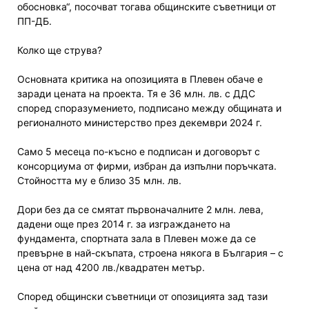
обосновка“, посочват тогава общинските съветници от
ПП-ДБ.
Колко ще струва?
Основната критика на опозицията в Плевен обаче е
заради цената на проекта. Тя е 36 млн. лв. с ДДС
според споразумението, подписано между общината и
регионалното министерство през декември 2024 г.
Само 5 месеца по-късно е подписан и договорът с
консорциума от фирми, избран да изпълни поръчката.
Стойността му е близо 35 млн. лв.
Дори без да се смятат първоначалните 2 млн. лева,
дадени още през 2014 г. за изграждането на
фундамента, спортната зала в Плевен може да се
превърне в най-скъпата, строена някога в България – с
цена от над 4200 лв./квадратен метър.
Според общински съветници от опозицията зад тази