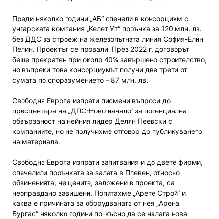
Преди няколко години „АБ“ спечели в консорциум с
унгарската компания „Келет Ут“ поръчка за 120 млн. лв.
без ДДС за строеж на железопътната линия София-Елин
Пелин. Проектът се провали. През 2022 г. договорът
беше прекратен при около 40% завършено строителство,
но въпреки това консорциумът получи две трети от
сумата по споразумението – 87 млн. лв.
Свободна Европа изпрати писмени въпроси до
пресцентъра на „ДПС-Ново начало“ за потенциална
обвързаност на нейния лидер Делян Пеевски с
компаниите, но не получихме отговор до публикуването
на материала.
Свободна Европа изпрати запитвания и до двете фирми,
спечелили поръчката за залата в Плевен, относно
обвиненията, че цените, заложени в проекта, са
неоправдано завишени. Попитахме „Арете Строй“ и
каква е причината за оборудваната от нея „Арена
Бургас“ няколко години по-късно да се налага нова