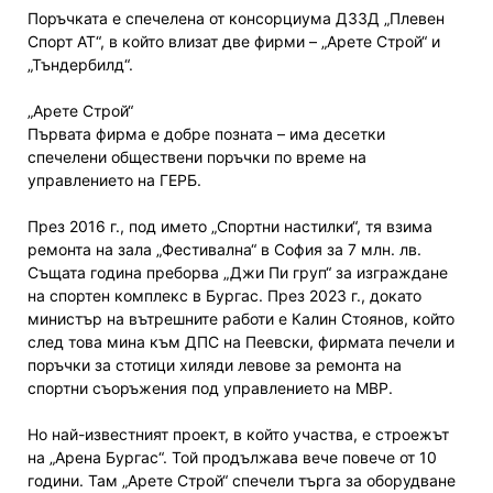
Поръчката е спечелена от консорциума ДЗЗД „Плевен
Спорт АТ“, в който влизат две фирми – „Арете Строй“ и
„Тъндербилд“.
„Арете Строй“
Първата фирма е добре позната – има десетки
спечелени обществени поръчки по време на
управлението на ГЕРБ.
През 2016 г., под името „Спортни настилки“, тя взима
ремонта на зала „Фестивална“ в София за 7 млн. лв.
Същата година преборва „Джи Пи груп“ за изграждане
на спортен комплекс в Бургас. През 2023 г., докато
министър на вътрешните работи е Калин Стоянов, който
след това мина към ДПС на Пеевски, фирмата печели и
поръчки за стотици хиляди левове за ремонта на
спортни съоръжения под управлението на МВР.
Но най-известният проект, в който участва, е строежът
на „Арена Бургас“. Той продължава вече повече от 10
години. Там „Арете Строй“ спечели търга за оборудване