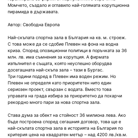
Момчето, създало и оглавило най-голямата корупционна
пирамида в държавата.
Автор: Свободна Европа
Най-скъпата спортна зала в България на кв. м. строеж.
С това може да се сдобие Плевен на фона на водна
криза. Според опозиционни политици в поръчката за 36
млн. лв. има съмнения за корупция. А фирмата
изпълнител е същата, която неуспешно оборудва
досегашната най-скъпа зала – тази в Бургас.
Три години подред в Плевен има воден режим. Но
Плевен не определя като приоритетен нито един
сериозен проект, свързан с водата. Вместо това
управата на града избира за приоритетно да похарчи
рекордно много пари за нова спортна зала.
Става дума за обект на стойност 36 милиона лева. Ако
бъде построена според сегашния договор, това ще е
най-скъпата спортна зала в историята на България по
критерия цена на квадратен метър – над 4200 лв./кв.м.