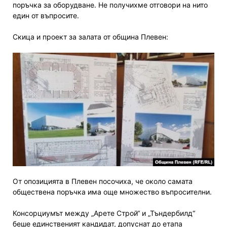
поръчка за оборудване. Не получихме отговори на нито
един от въпросите.
Скица и проект за залата от община Плевен:
От опозицията в Плевен посочиха, че около самата
обществена поръчка има още множество въпросителни.
Консорциумът между „Арете Строй“ и „Тъндербилд“
беше единственият кандидат, допуснат до етапа