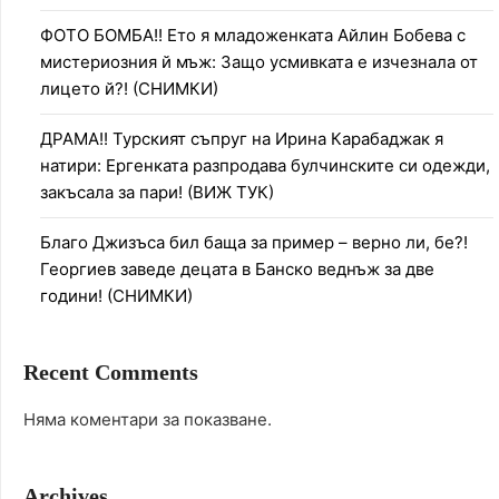
ФОТО БОМБА!! Ето я младоженката Айлин Бобева с
мистериозния й мъж: Защо усмивката е изчезнала от
лицето й?! (СНИМКИ)
ДРАМА!! Турският съпруг на Ирина Карабаджак я
натири: Ергенката разпродава булчинските си одежди,
закъсала за пари! (ВИЖ ТУК)
Благо Джизъса бил баща за пример – верно ли, бе?!
Георгиев заведе децата в Банско веднъж за две
години! (СНИМКИ)
Recent Comments
Няма коментари за показване.
Archives