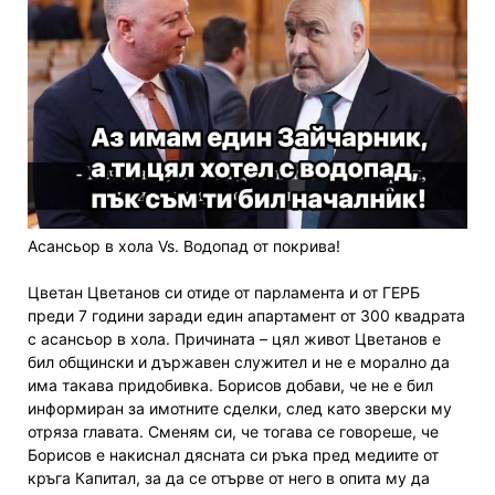
Асансьор в хола Vs. Водопад от покрива!
Цветан Цветанов си отиде от парламента и от ГЕРБ
преди 7 години заради един апартамент от 300 квадрата
с асансьор в хола. Причината – цял живот Цветанов е
бил общински и държавен служител и не е морално да
има такава придобивка. Борисов добави, че не е бил
информиран за имотните сделки, след като зверски му
отряза главата. Сменям си, че тогава се говореше, че
Борисов е накиснал дясната си ръка пред медиите от
кръга Капитал, за да се отърве от него в опита му да