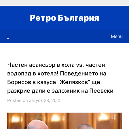
Skip
to
Ретро България
content
Menu
Частен асансьор в хола vs. частен
водопад в хотела! Поведението на
Борисов в казуса “Желязков” ще
разкрие дали е заложник на Пеевски
Posted on август 28, 2025