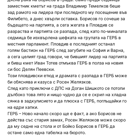
заместник кметът на града Владимир Темелков беше
зад рамото на лидера при последното му посещение във
Филибето, а днес хвърли оставка. Борисов го сочеше за
бъдещето на партията, а сега жегата в Пловдив се
разраства и партията се разпада, след като по-миналата
седмица бе изхвърлена шефката на групата на ГЕРБ в
местния парламент. Пловдив е последният останал
голям бастион на ГЕРБ след загубите на София и Варна,
а сега целият град говори, че бившият лидер на партията
и бивш кмет Иван Тотев отмъква ГЕРБ в полза на новия
си бос Делян Пеевски.
Този пловдивски етюд и драмата с разпада в ГЕРБ може
би обяснява и казуса с Росен Желязков.
След като приключи с ДПС на Доган Шишкото се потопи
дълбоко това лято и нищо чудно да се е скрил на хладна
сянка в задкулисието и да плюска с ГЕРБ, поглъщайки го
на едри хапки.
ГЕРБ – Ново начало скоро ще е факт, а ако Борисов не
действа със стария замах, Росен Желязков може скоро
да му седне на стола и от Бойко Борисов в ГЕРБ да
остане само една табелка на бюрото.