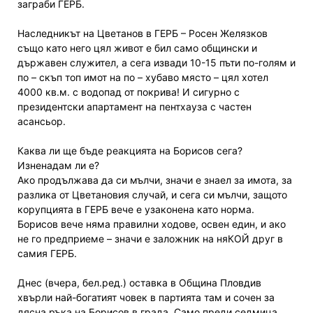
заграби ГЕРБ.
Наследникът на Цветанов в ГЕРБ – Росен Желязков
също като него цял живот е бил само общински и
държавен служител, а сега извади 10-15 пъти по-голям и
по – скъп топ имот на по – хубаво място – цял хотел
4000 кв.м. с водопад от покрива! И сигурно с
президентски апартамент на пентхауза с частен
асансьор.
Каква ли ще бъде реакцията на Борисов сега?
Изненадам ли е?
Ако продължава да си мълчи, значи е знаел за имота, за
разлика от Цветановия случай, и сега си мълчи, защото
корупцията в ГЕРБ вече е узаконена като норма.
Борисов вече няма правилни ходове, освен един, и ако
не го предприеме – значи е заложник на няКОЙ друг в
самия ГЕРБ.
Днес (вчера, бел.ред.) оставка в Община Пловдив
хвърли най-богатият човек в партията там и сочен за
дясна ръка на Борисов в града. Само преди седмица