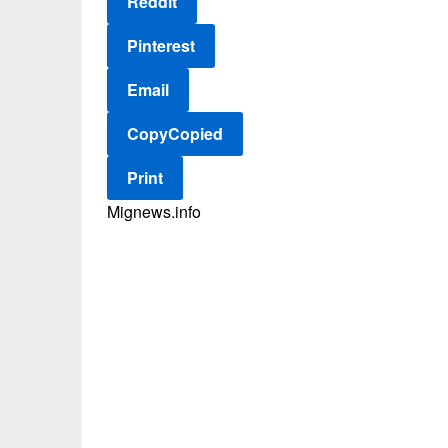
Reddit
Pinterest
Email
Copy
Copied
Print
Mignews.info