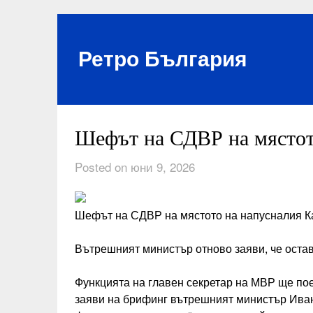
Skip
to
content
Ретро България
Шефът на СДВР на мястот
Posted on юни 9, 2026
Шефът на СДВР на мястото на напусналия К
Вътрешният министър отново заяви, че остав
Функцията на главен секретар на МВР ще п
заяви на брифинг вътрешният министър Ива