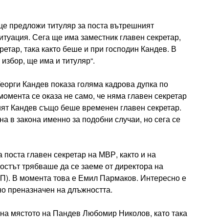
 ще предложи титуляр за поста вътрешният
туация. Сега ще има заместник главен секретар,
етар, така както беше и при господин Кандев. В
 избор, ще има и титуляр“.
еорги Кандев показа голяма кадрова дупка по
момента се оказа не само, че няма главен секретар
ият Кандев също беше временен главен секретар.
а в закона именно за подобни случаи, но сега се
 поста главен секретар на МВР, както и на
постът трябваше да се заеме от директора на
П). В момента това е Емил Пармаков. Интересно е
но преназначен на длъжността.
на мястото на Пандев Любомир Николов, като така