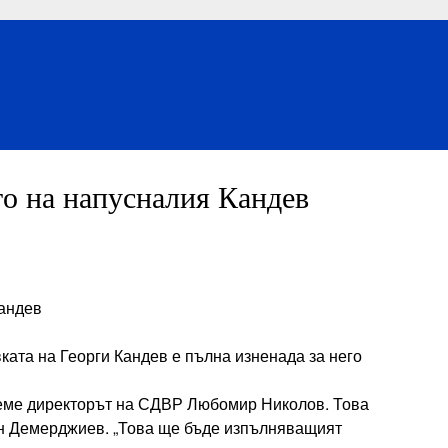
о на напусналия Кандев
андев
ката на Георги Кандев е пълна изненада за него
оеме директорът на СДВР Любомир Николов. Това
н Демерджиев. „Това ще бъде изпълняващият