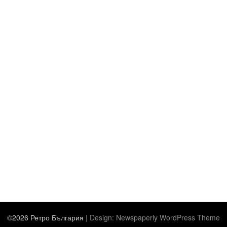
©2026 Ретро България
| Design:
Newspaperly WordPress Theme