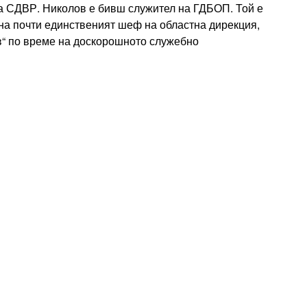
та СДВР. Николов е бивш служител на ГДБОП. Той е
ана почти единственият шеф на областна дирекция,
в“ по време на доскорошното служебно