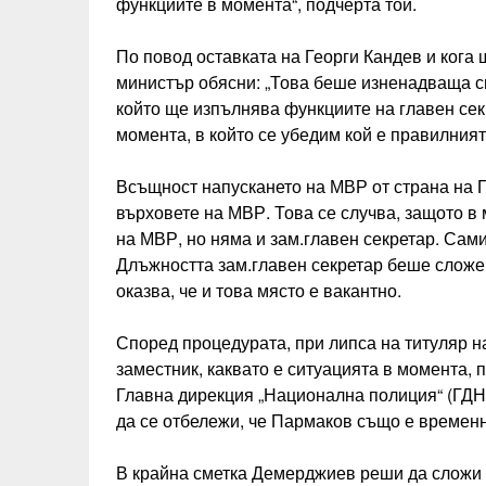
функциите в момента“, подчерта той.
По повод оставката на Георги Кандев и кога
министър обясни: „Това беше изненадваща си
който ще изпълнява функциите на главен секр
момента, в който се убедим кой е правилният
Всъщност напускането на МВР от страна на Г
върховете на МВР. Това се случва, защото в 
на МВР, но няма и зам.главен секретар. Сам
Длъжността зам.главен секретар беше сложен
оказва, че и това място е вакантно.
Според процедурата, при липса на титуляр на
заместник, каквато е ситуацията в момента, 
Главна дирекция „Национална полиция“ (ГДН
да се отбележи, че Пармаков също е времен
В крайна сметка Демерджиев реши да сложи 