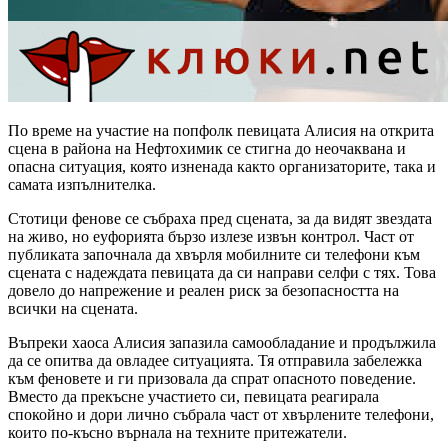
По време на участие на попфолк певицата Алисия на открита
сцена в района на Нефтохимик се стигна до неочаквана и
опасна ситуация, която изненада както организаторите, така и
самата изпълнителка.
Стотици фенове се събраха пред сцената, за да видят звездата
на живо, но еуфорията бързо излезе извън контрол. Част от
публиката започнала да хвърля мобилните си телефони към
сцената с надеждата певицата да си направи селфи с тях. Това
довело до напрежение и реален риск за безопасността на
всички на сцената.
Въпреки хаоса Алисия запазила самообладание и продължила
да се опитва да овладее ситуацията. Тя отправила забележка
към феновете и ги призовала да спрат опасното поведение.
Вместо да прекъсне участието си, певицата реагирала
спокойно и дори лично събрала част от хвърлените телефони,
които по-късно върнала на техните притежатели.