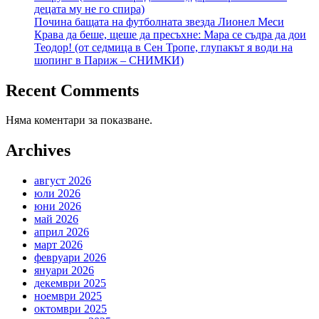
децата му не го спира)
Почина бащата на футболната звезда Лионел Меси
Крава да беше, щеше да пресъхне: Мара се съдра да дои
Теодор! (от седмица в Сен Тропе, глупакът я води на
шопинг в Париж – СНИМКИ)
Recent Comments
Няма коментари за показване.
Archives
август 2026
юли 2026
юни 2026
май 2026
април 2026
март 2026
февруари 2026
януари 2026
декември 2025
ноември 2025
октомври 2025