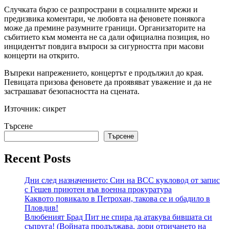
Случката бързо се разпространи в социалните мрежи и
предизвика коментари, че любовта на феновете понякога
може да премине разумните граници. Организаторите на
събитието към момента не са дали официална позиция, но
инцидентът повдига въпроси за сигурността при масови
концерти на открито.
Въпреки напрежението, концертът е продължил до края.
Певицата призова феновете да проявяват уважение и да не
застрашават безопасността на сцената.
Източник: сикрет
Търсене
Търсене
Recent Posts
Дни след назначението: Син на ВСС кукловод от запис
с Гешев приютен във военна прокуратура
Каквото повикало в Петрохан, такова се и обадило в
Пловдив!
Влюбеният Брад Пит не спира да атакува бившата си
съпруга! (Войната продължава, дори отричането на