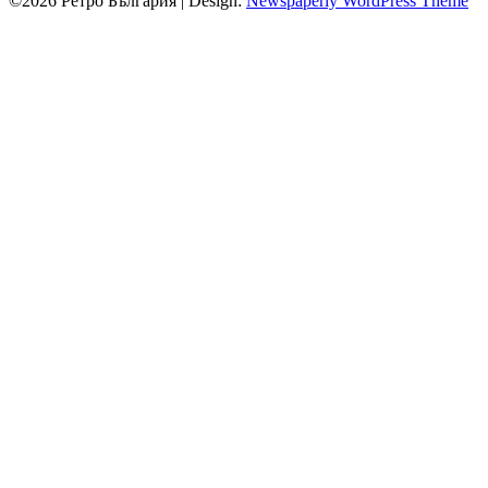
©2026 Ретро България
| Design:
Newspaperly WordPress Theme