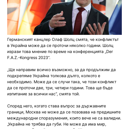
Германският канцлер Олаф Шолц смята, че конфликтът
в Украйна може да се проточи няколко години. Шолц
изрази това мнение по време на конференцията „Der
F.A.Z.-Kongress 2023“.
„Ще направим всичко възможно, за да продължим да
подкрепяме Украйна толкова дълго, колкото е
необходимо. Може да се случи така, че този конфликт
да се проточи две, три, четири години. Това ще бъде
изпитание за всички нас“, смята той.
Според него, когато става въпрос за държавните
граници, Москва не може да се позовава на предишните
международни споразумения, които вече не са валидни.
„Украйна не трябва да губи. Не може да има мир,