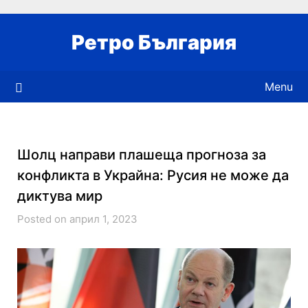
Skip
to
Ретро България
content
Menu
Шолц направи плашеща прогноза за
конфликта в Украйна: Русия не може да
диктува мир
Posted on април 1, 2023