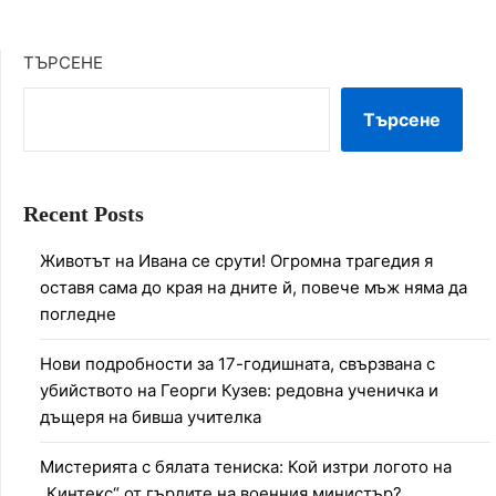
ТЪРСЕНЕ
Търсене
Recent Posts
Животът на Ивана се срути! Огромна трагедия я
оставя сама до края на дните й, повече мъж няма да
погледне
Нови подробности за 17-годишната, свързвана с
убийството на Георги Кузев: редовна ученичка и
дъщеря на бивша учителка
Мистерията с бялата тениска: Кой изтри логото на
„Кинтекс“ от гърдите на военния министър?