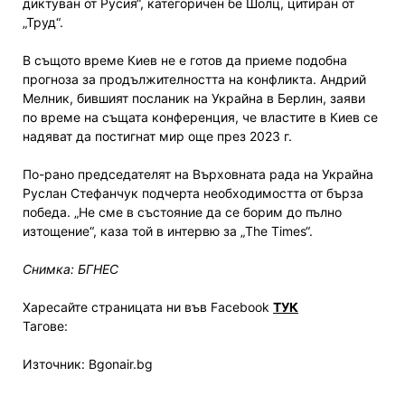
диктуван от Русия“, категоричен бе Шолц, цитиран от
„Труд“.
В същото време Киев не е готов да приеме подобна
прогноза за продължителността на конфликта. Андрий
Мелник, бившият посланик на Украйна в Берлин, заяви
по време на същата конференция, че властите в Киев се
надяват да постигнат мир още през 2023 г.
По-рано председателят на Върховната рада на Украйна
Руслан Стефанчук подчерта необходимостта от бърза
победа. „Не сме в състояние да се борим до пълно
изтощение“, каза той в интервю за „The Times“.
Снимка: БГНЕС
Харесайте страницата ни във Facebook
ТУК
Тагове:
Източник: Bgonair.bg