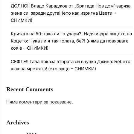
ДОЛНО!! Владо Караджов от „Бригада Нов дом“ заряза
жена си, заради друга! (ето как изригна Цвети +
СНИМКИ)
Кризата на 50-така ли го удари?! Надя издра лицето на
Коцето: Чука ли я тая голата, бе?! (няма да повярвате
коя е – СНИМКИ)
СЕФТЕ!! Гала показа втората си внучка Джина: Бебето
шашна мрежата! (ето защо – СНИМКИ)
Recent Comments
Няма коментари за показване.
Archives