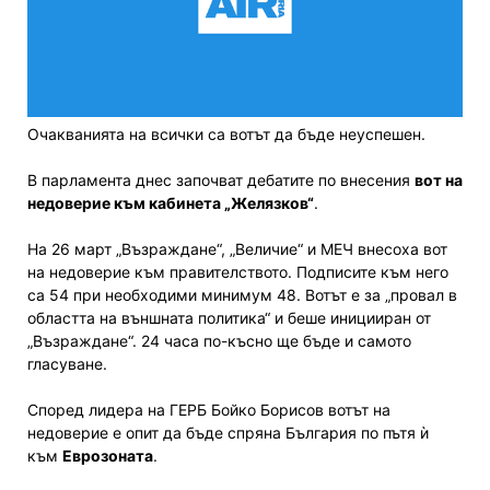
Очакванията на всички са вотът да бъде неуспешен.
В парламента днес започват дебатите по внесения
вот на
недоверие към кабинета „Желязков“
.
На 26 март „Възраждане“, „Величие“ и МЕЧ внесоха вот
на недоверие към правителството. Подписите към него
са 54 при необходими минимум 48. Вотът е за „провал в
областта на външната политика“ и беше иницииран от
„Възраждане“. 24 часа по-късно ще бъде и самото
гласуване.
Според лидера на ГЕРБ Бойко Борисов вотът на
недоверие е опит да бъде спряна България по пътя ѝ
към
Еврозоната
.