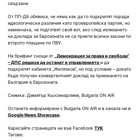
свързани
От ПП-ДБ обявиха, че няма как да го подкрепят поради
идеологически различия като проевропейска партия, но
намекнаха, че подготвят свой вот, ако след излизането
на доклада за Еврозоната не са приети всички закони по
второто плащане по ПВУ.
На брифинг снощи от
„Демокрация за права и свободи“
– ДПС решиха да останат в управлението
и да
подкрепят кабинета „Желязков“, но под условие – докато
бъде получен конвергентният доклад за приемането на
България в Еврозоната.
Снимка: Димитър Кьосемарлиев, Bulgaria ON AIR
Останете информирани с Bulgaria ON AIR и в канала ни в
Google News Showcase
.
Харесайте страницата ни във Facebook
ТУК
Тагове: