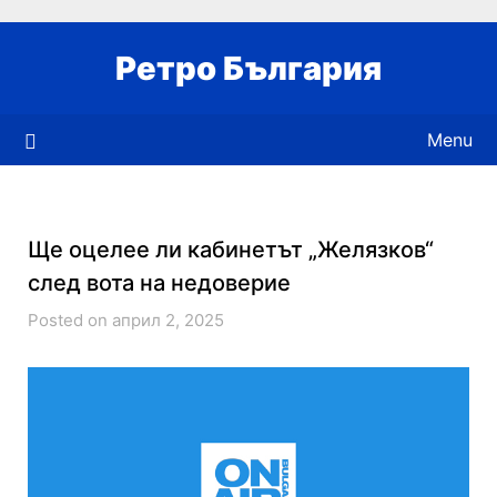
Skip
to
Ретро България
content
Menu
Ще оцелее ли кабинетът „Желязков“
след вота на недоверие
Posted on април 2, 2025