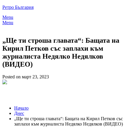
Skip
Ретро България
to
Menu
content
Menu
„Ще ти строша главата“: Бащата на
Кирил Петков със заплахи към
журналиста Недялко Недялков
(ВИДЕО)
Posted on март 23, 2023
Начало
Днес
„Ще ти строша главата“: Бащата на Кирил Петков със
заплахи към журналиста Недялко Недялков (ВИДЕО)