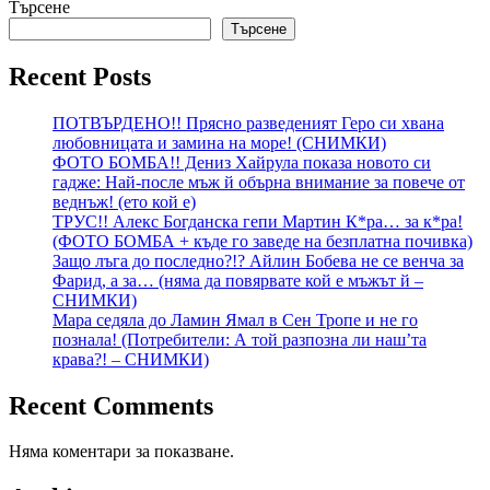
Търсене
Търсене
Recent Posts
ПОТВЪРДЕНО!! Прясно разведеният Геро си хвана
любовницата и замина на море! (СНИМКИ)
ФОТО БОМБА!! Дениз Хайрула показа новото си
гадже: Най-после мъж й обърна внимание за повече от
веднъж! (ето кой е)
ТРУС!! Алекс Богданска гепи Мартин К*ра… за к*ра!
(ФОТО БОМБА + къде го заведе на безплатна почивка)
Защо лъга до последно?!? Айлин Бобева не се венча за
Фарид, а за… (няма да повярвате кой е мъжът й –
СНИМКИ)
Мара седяла до Ламин Ямал в Сен Тропе и не го
познала! (Потребители: А той разпозна ли наш’та
крава?! – СНИМКИ)
Recent Comments
Няма коментари за показване.