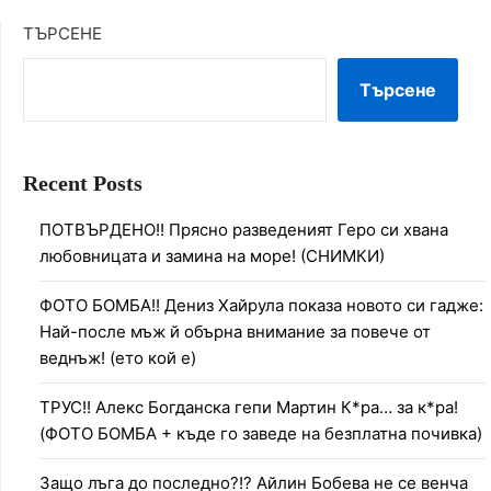
ТЪРСЕНЕ
Търсене
Recent Posts
ПОТВЪРДЕНО!! Прясно разведеният Геро си хвана
любовницата и замина на море! (СНИМКИ)
ФОТО БОМБА!! Дениз Хайрула показа новото си гадже:
Най-после мъж й обърна внимание за повече от
веднъж! (ето кой е)
ТРУС!! Алекс Богданска гепи Мартин К*ра… за к*ра!
(ФОТО БОМБА + къде го заведе на безплатна почивка)
Защо лъга до последно?!? Айлин Бобева не се венча