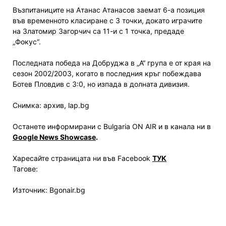
Възпитаниците на Атанас Атанасов заемат 6-а позиция
във временното класиране с 3 точки, докато играчите
на Златомир Загорчич са 11-и с 1 точка, предаде
„Фокус“.
Последната победа на Добруджа в „А“ група е от края на
сезон 2002/2003, когато в последния кръг побеждава
Ботев Пловдив с 3:0, но изпада в долната дивизия.
Снимка: архив, lap.bg
Останете информирани с Bulgaria ON AIR и в канала ни в
Google News Showcase
.
Харесайте страницата ни във Facebook
ТУК
Тагове:
Източник: Bgonair.bg