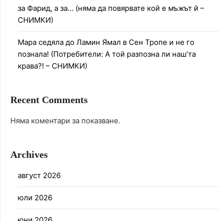
за Фарид, а за… (няма да повярвате кой е мъжът й –
СНИМКИ)
Мара седяла до Ламин Ямал в Сен Тропе и не го
познала! (Потребители: А той разпозна ли наш’та
крава?! – СНИМКИ)
Recent Comments
Няма коментари за показване.
Archives
август 2026
юли 2026
юни 2026