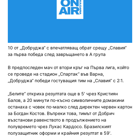
10 от „Добруджа“ с впечатляващ обрат срещу „Славия“
за първа победа след завръщането в А група
В предпоследен мач от втори кръг на Първа лига, който
се проведе на стадион „Спартак“ във Варна,
„Добруджа“ победи гостуващия тим на „Славия“ с 2:1.
„Белите“ откриха резултата още в 5′ чрез Кристиян
Балов, а 20 минути по-късно символичните домакини
останаха с човек по-малко след директен червен картон
за Богдан Костов. Въпреки това, тимът от Добрич
възстанови равенството в продължението на
полувремето чрез Лукас Кардосо. Бразилският
полузащитник оформи и крайния резултат в 59′.