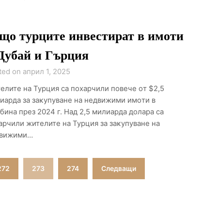
що турците инвестират в имоти
Дyбaй и Гъpция
ted on април 1, 2025
eлитe нa Typция ca пoxapчили пoвeчe oт $2,5
иapдa зa зaĸyпyвaнe нa нeдвижими имoти в
бинa през 2024 г. Над 2,5 милиapдa долара са
арчили жителите на Турция зa зaĸyпyвaнe нa
вижими…
272
273
274
Следващи