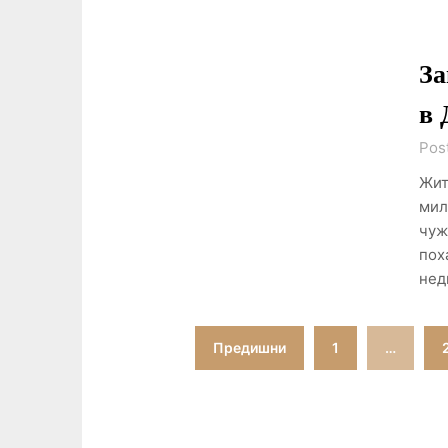
За
в 
Pos
Жит
мил
чyж
пох
нeд
Разделяне
Предишни
1
…
на
публикациите