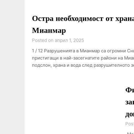
Остра необходимост от храна
Мианмар
Posted on април 1, 2025
1 / 12 Разрушенията в Мианмар са огромни Сн
пристигащи в най-засегнатите райони на Миа
подслон, храна и вода след разрушителното 
Фи
за
до
Pos