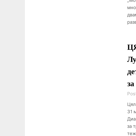
„Мо
мно
два
раз
Ц
Лу
де
за
Pos
Цял
31 
Диа
за 
теж