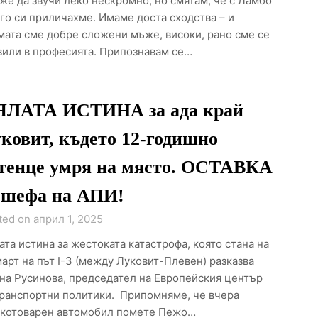
же да звучи леко нескромно, но смятам, че с Ламбо
го си приличахме. Имаме доста сходства – и
мата сме добре сложени мъже, високи, рано сме се
вили в професията. Припознавам се…
ЯЛАТА ИСТИНА за ада край
ковит, където 12-годишно
тенце умря на място. ОСТАВКА
 шефа на АПИ!
ted on април 1, 2025
ата истина за жестоката катастрофа, която стана на
март на път I-3 (между Луковит-Плевен) разказва
на Русинова, председател на Европейския център
транспортни политики. Припомняме, че вчера
котоварен автомобил помете Пежо…