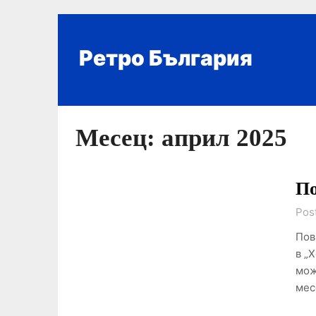
Skip
to
content
Ретро България
Месец:
април 2025
По
Pos
Пов
в „
мож
мес