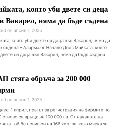
йката, която уби двете си деца
в Вакарел, няма да бъде съдена
ted on април 1, 2025
ката, която уби двете си деца във Вакарел, няма да
е съдена – Аларма.бг Начало Днес Майката, която
 двете си деца във Вакарел, няма да бъде съдена
П стяга обръча за 200 000
ирми
ted on април 1, 2025
днес, 1 април, прагът за регистрация на фирмите по
 отново се връща на 100 000 лв. От началото на
ината той бе повишен на 166 хил. лв. като мярка за…