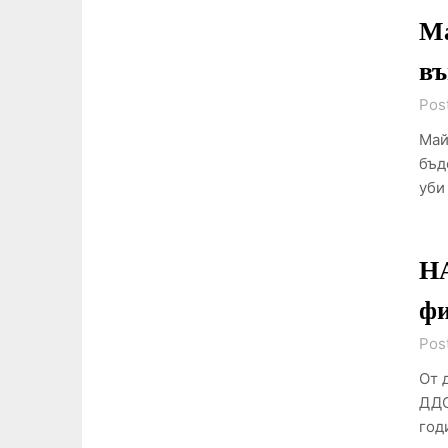
Ма
въ
Pos
Май
бъд
уби
НА
ф
Pos
От 
ДДС
год