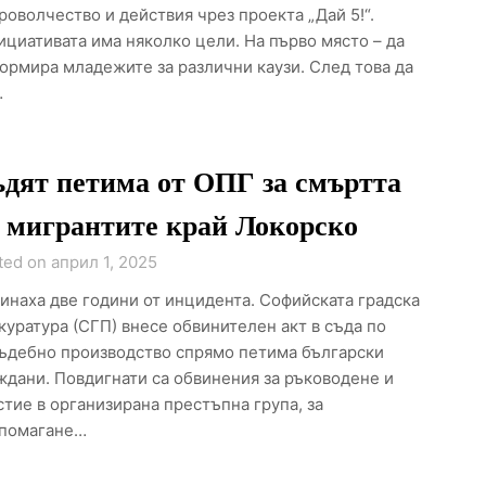
роволчество и действия чрез проекта „Дай 5!“.
ициативата има няколко цели. На първо място – да
ормира младежите за различни каузи. След това да
…
дят петима от ОПГ за смъртта
 мигрантите край Локорско
ted on април 1, 2025
инаха две години от инцидента. Софийската градска
куратура (СГП) внесе обвинителен акт в съда по
ъдебно производство спрямо петима български
ждани. Повдигнати са обвинения за ръководене и
стие в организирана престъпна група, за
помагане…