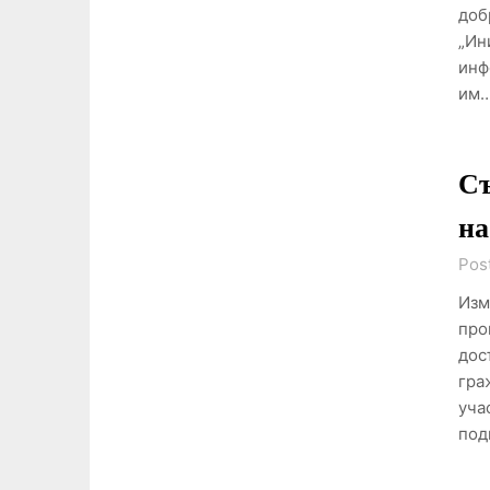
доб
„Ин
инф
им
Съ
на
Pos
Изм
про
дос
гра
уча
под