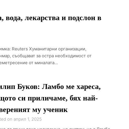
, вода, лекарства и подслон в
имка: Reuters Хуманитарни организации,
нмар, съобщават за остра необходимост от
земетресение от миналата…
лип Буков: Ламбо ме хареса,
щото си приличаме, бях най-
вереният му ученик
ted on април 1, 2025