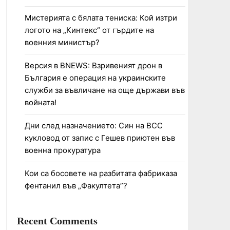
Мистерията с бялата тениска: Кой изтри
логото на „Кинтекс“ от гърдите на
военния министър?
Версия в BNEWS: Взривеният дрон в
България е операция на украинските
служби за въвличане на още държави във
войната!
Дни след назначението: Син на ВСС
кукловод от запис с Гешев приютен във
военна прокуратура
Кои са босовете на разбитата фабриказа
фентанил във „Факултета”?
Recent Comments