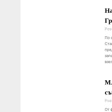
На
Г
Pos
По 
Ста
пре
зап
взе
Мл
съ
Pos
От 