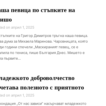
ша певица по стъпките на
ришо
ted on април 1, 2025
стъпките на Григор Димитров тръгна наша певица.
ва дума за Михаела Маринова. Чаровницата, която
ди години спечели „Маскираният певец, се е
алила по тениса, пише България Днес. Мишето е
ла първите…
адежкото доброволчество
четава полезното с приятното
ted on април 1, 2025
фондация „От нас зависи“ насърчават младежкото