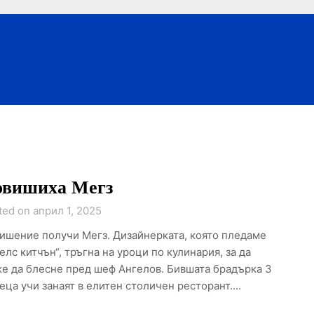
вишиха Мегз
ted on април 1, 2025
ишение получи Мегз. Дизайнерката, която пледаме
Хелс китчън“, тръгна на уроци по кулинария, за да
е да блесне пред шеф Ангелов. Бившата брадърка 3
еца учи занаят в елитен столичен ресторант….