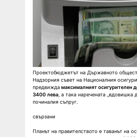
Проектобюджетът на Държавното обществ
Надзорния съвет на Националния осигурит
предвижда
максималният осигурителен до
3400 лева
, а така наречената „вдовишка 
починалия съпруг.
свързани
Планът на правителството е таванът на о