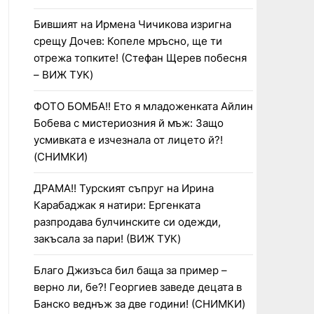
Бившият на Ирмена Чичикова изригна
срещу Дочев: Копеле мръсно, ще ти
отрежа топките! (Стефан Щерев побесня
– ВИЖ ТУК)
ФОТО БОМБА!! Ето я младоженката Айлин
Бобева с мистериозния й мъж: Защо
усмивката е изчезнала от лицето й?!
(СНИМКИ)
ДРАМА!! Турският съпруг на Ирина
Карабаджак я натири: Ергенката
разпродава булчинските си одежди,
закъсала за пари! (ВИЖ ТУК)
Благо Джизъса бил баща за пример –
верно ли, бе?! Георгиев заведе децата в
Банско веднъж за две години! (СНИМКИ)