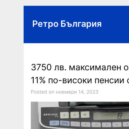
Skip
to
content
Ретро България
3750 лв. максимален о
11% по-високи пенсии 
Posted on ноември 14, 2023