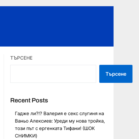
ТЪРСЕНЕ
Търсене
Recent Posts
Гадже ли?!? Валерия е секс слугиня на
Ваньо Алексиев: Уреди му нова тройка,
този път с ергенката Тифани! (ШОК
СНИМКИ)