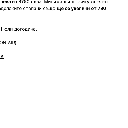
 лева на 3750 лева
. Минималният осигурителен
меделските стопани също
щe се увеличи от 780
 1 юли догодина.
ON AIR)
УК