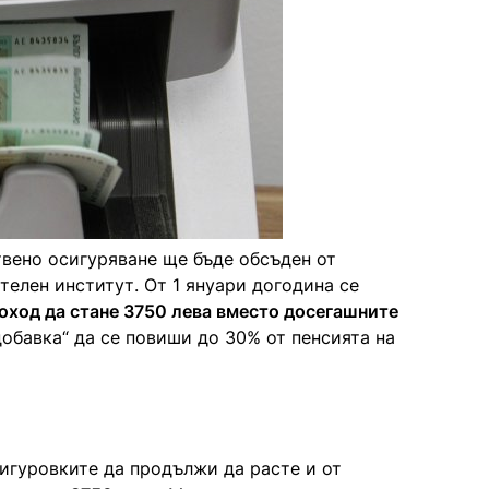
ено осигуряване ще бъде обсъден от
елен институт. От 1 януари догодина се
ход да стане 3750 лева вместо досегашните
добавка“ да се повиши до 30% от пенсията на
сигуровките да продължи да расте и от