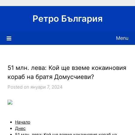
Skip
to
Ретро България
content
Menu
51 млн. лева: Кой ще вземе кокаиновия
кораб на братя Домусчиеви?
Posted on януари 7, 2024
Начало
Днес
51 млн. лева: Кой ще вземе кокаиновия кораб на