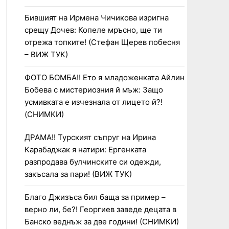
Бившият на Ирмена Чичикова изригна
срещу Дочев: Копеле мръсно, ще ти
отрежа топките! (Стефан Щерев побесня
– ВИЖ ТУК)
ФОТО БОМБА!! Ето я младоженката Айлин
Бобева с мистериозния й мъж: Защо
усмивката е изчезнала от лицето й?!
(СНИМКИ)
ДРАМА!! Турският съпруг на Ирина
Карабаджак я натири: Ергенката
разпродава булчинските си одежди,
закъсала за пари! (ВИЖ ТУК)
Благо Джизъса бил баща за пример –
верно ли, бе?! Георгиев заведе децата в
Банско веднъж за две години! (СНИМКИ)