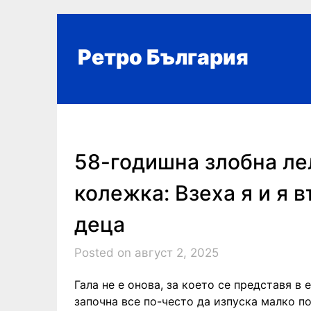
Skip
to
content
Ретро България
58-годишна злобна лел
колежка: Взеха я и я в
деца
Posted on август 2, 2025
Гала не е онова, за което се представя в 
започна все по-често да изпуска малко по