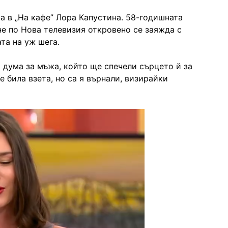
та в „На кафе” Лора Капустина. 58-годишната
е по Нова телевизия откровено се заяжда с
та на уж шега.
а дума за мъжа, който ще спечели сърцето й за
е била взета, но са я върнали, визирайки