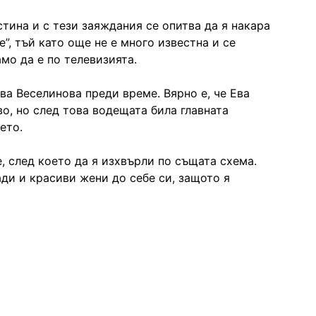
тина и с тези заяждания се опитва да я накара
е”, тъй като още не е много известна и се
мо да е по телевизията.
ва Веселинова преди време. Вярно е, че Ева
во, но след това водещата била главната
ето.
, след което да я изхвърли по същата схема.
ади и красиви жени до себе си, защото я