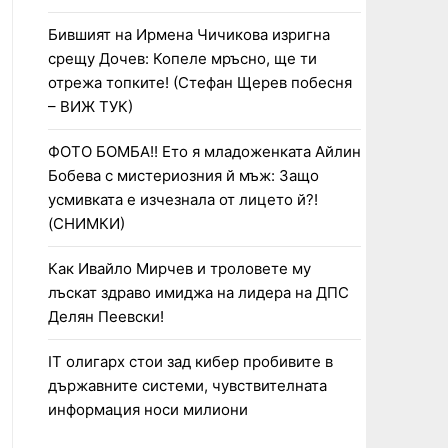
Бившият на Ирмена Чичикова изригна
срещу Дочев: Копеле мръсно, ще ти
отрежа топките! (Стефан Щерев побесня
– ВИЖ ТУК)
ФОТО БОМБА!! Ето я младоженката Айлин
Бобева с мистериозния й мъж: Защо
усмивката е изчезнала от лицето й?!
(СНИМКИ)
Как Ивайло Мирчев и троловете му
лъскат здраво имиджа на лидера на ДПС
Делян Пеевски!
IT олигарх стои зад кибер пробивите в
държавните системи, чувствителната
информация носи милиони