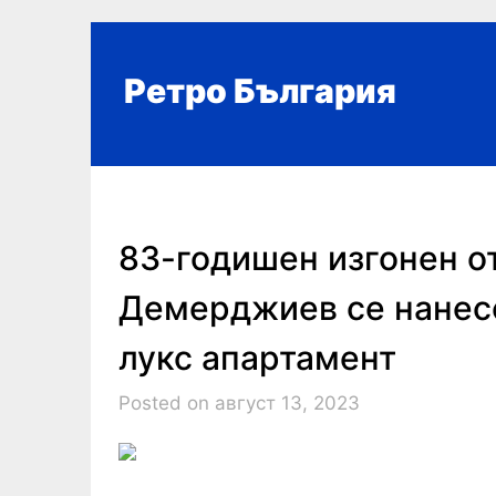
Skip
to
content
Ретро България
83-годишен изгонен о
Демерджиев се нанес
лукс апартамент
Posted on август 13, 2023