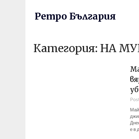
Skip
to
Ретро България
content
Категория:
НА М
Ма
вя
уб
Pos
Майк
джи
Дне
е в