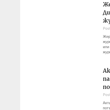
Же
Ди
жу
Pos
Жер
жур
или
жур
Ак
па
п
Pos
Акт
пот