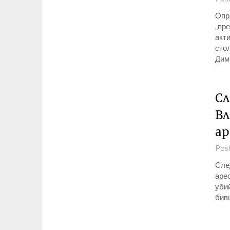
Опра
„пре
акт
сто
Дим
Сл
Вл
ар
Pos
Сле
аре
уби
бив