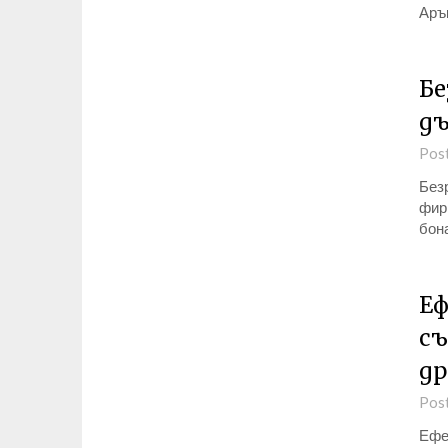
Аръ
Бе
дъ
Pos
Безр
фир
бон
Еф
съ
др
Pos
Ефек