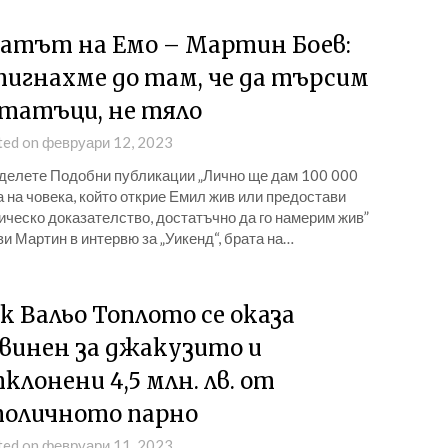
атът на Емо – Мартин Боев:
игнахме до там, че да търсим
татъци, не тяло
ted on февруари 12, 2023
делете Подобни публикации „Лично ще дам 100 000
 на човека, който открие Емил жив или предостави
ческо доказателство, достатъчно да го намерим жив”
и Мартин в интервю за „Уикенд“, брата на…
к Вальо Топлото се оказа
винен за джакузито и
клонени 4,5 млн. лв. от
оличното парно
ted on февруари 11, 2023