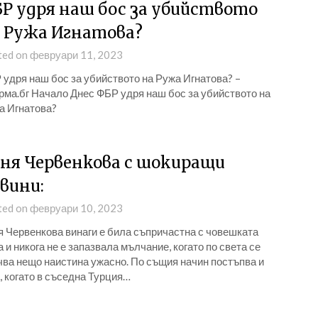
Р удря наш бос за убийството
 Ружа Игнатова?
ted on февруари 11, 2023
удря наш бос за убийството на Ружа Игнатова? –
рма.бг Начало Днес ФБР удря наш бос за убийството на
а Игнатова?
ня Червенкова с шокиращи
вини:
ted on февруари 10, 2023
я Червенкова винаги е била съпричастна с човешката
 и никога не е запазвала мълчание, когато по света се
чва нещо наистина ужасно. По същия начин постъпва и
, когато в съседна Турция…