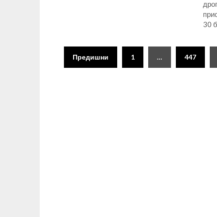
дрог
прис
30 
Разделяне
Предишни
1
…
447
на
публикациите
на
страници