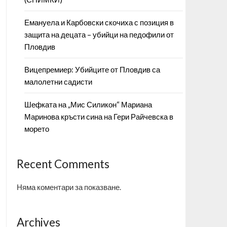
Емануела и Карбовски скочиха с позиция в
защита на децата – убийци на педофили от
Пловдив
Вицепремиер: Убийците от Пловдив са
малолетни садисти
Шефката на „Мис Силикон“ Мариана
Маринова кръсти сина на Гери Райчевска в
морето
Recent Comments
Няма коментари за показване.
Archives