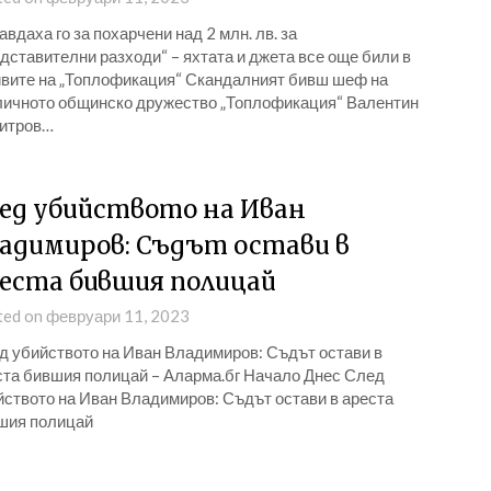
вдаха го за похарчени над 2 млн. лв. за
дставителни разходи“ – яхтата и джета все още били в
ивите на „Топлофикация“ Скандалният бивш шеф на
личното общинско дружество „Топлофикация“ Валентин
итров…
ед убийството на Иван
адимиров: Съдът остави в
еста бившия полицай
ted on февруари 11, 2023
д убийството на Иван Владимиров: Съдът остави в
ста бившия полицай – Аларма.бг Начало Днес След
йството на Иван Владимиров: Съдът остави в ареста
шия полицай