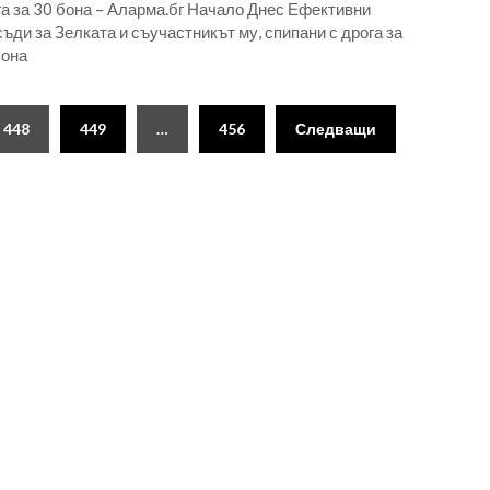
а за 30 бона – Аларма.бг Начало Днес Ефективни
ъди за Зелката и съучастникът му, спипани с дрога за
бона
448
449
…
456
Следващи