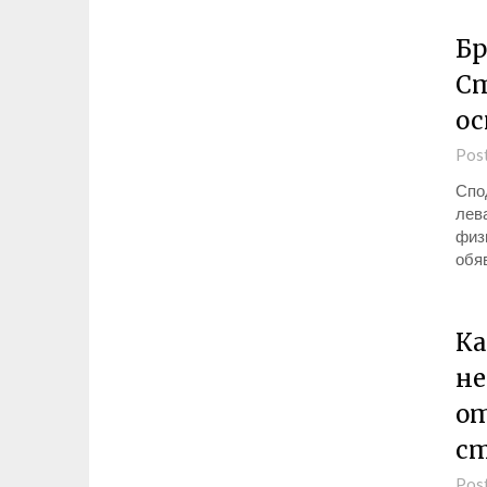
Бр
Ст
ос
Pos
Спо
лева
физи
обяв
Ка
не
от
ст
Pos