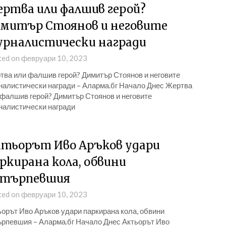
ртва или фалшив герой?
митър Стоянов и неговите
рналистически награди
ted on февруари 10, 2023
тва или фалшив герой? Димитър Стоянов и неговите
налистически награди – Аларма.бг Начало Днес Жертва
 фалшив герой? Димитър Стоянов и неговите
налистически награди
тьорът Иво Аръков удари
ркирана кола, обвини
отърпевшия
ted on февруари 10, 2023
ьорът Иво Аръков удари паркирана кола, обвини
ърпевшия – Аларма.бг Начало Днес Актьорът Иво