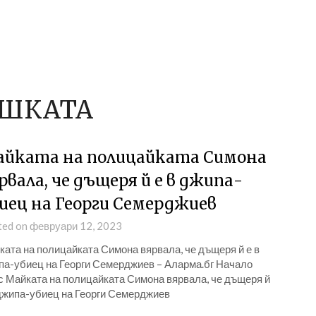
УШКАТА
йката на полицайката Симона
рвала, че дъщеря й е в джипа-
иец на Георги Семерджиев
ted on февруари 12, 2023
ата на полицайката Симона вярвала, че дъщеря й е в
па-убиец на Георги Семерджиев – Аларма.бг Начало
с Майката на полицайката Симона вярвала, че дъщеря й
 джипа-убиец на Георги Семерджиев