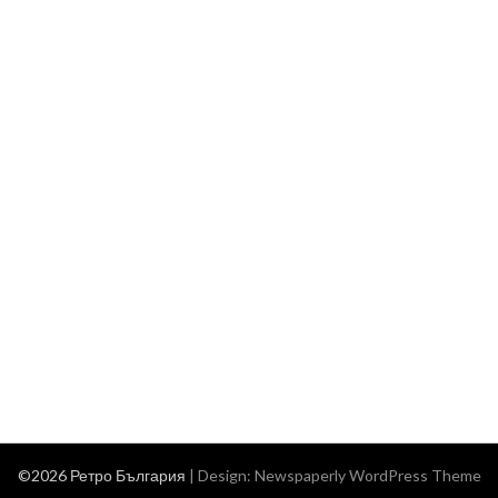
©2026 Ретро България
| Design:
Newspaperly WordPress Theme