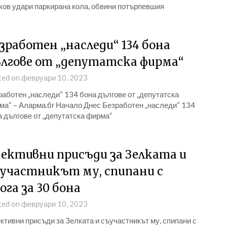
ков удари паркирана кола, обвини потърпевшия
зработен „наследи“ 134 бона
лгове от „депутатска фирма“
ted on февруари 10, 2023
аботен „наследи“ 134 бона дългове от „депутатска
ма“ – Аларма.бг Начало Днес Безработен „наследи“ 134
а дългове от „депутатска фирма“
ективни присъди за Зелката и
участникът му, спипани с
ога за 30 бона
ted on февруари 10, 2023
тивни присъди за Зелката и съучастникът му, спипани с