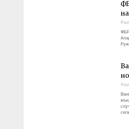
ФБ
на
Pos
ФБР 
Ала
Руж
Ва
но
Pos
Ван
мъка
слу
сега