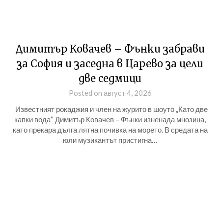
Димитър Ковачев – Фънки забрави
за София и заседна в Царево за цели
две седмици
Posted on август 4, 2026
Известният рокаджия и член на журито в шоуто „Като две
капки вода“ Димитър Ковачев – Фънки изненада мнозина,
като прекара дълга лятна почивка на морето. В средата на
юли музикантът пристигна…