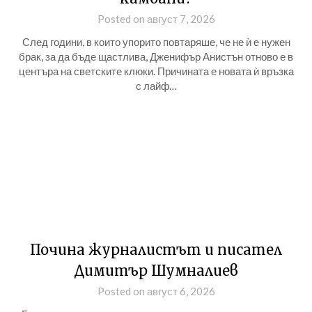
Posted on август 7, 2026
След години, в които упорито повтаряше, че не ѝ е нужен
брак, за да бъде щастлива, Дженифър Анистън отново е в
центъра на светските клюки. Причината е новата ѝ връзка
с лайф…
Почина журналистът и писател
Димитър Шумналиев
Posted on август 6, 2026