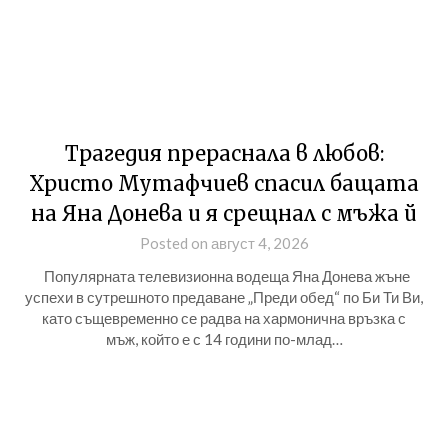
Трагедия прераснала в любов:
Христо Мутафчиев спасил бащата
на Яна Донева и я срещнал с мъжа й
Posted on август 4, 2026
Популярната телевизионна водеща Яна Донева жъне
успехи в сутрешното предаване „Преди обед“ по Би Ти Ви,
като същевременно се радва на хармонична връзка с
мъж, който е с 14 години по-млад…