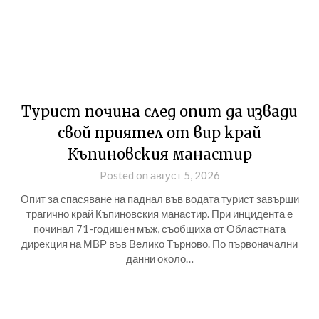
Турист почина след опит да извади
свой приятел от вир край
Къпиновския манастир
Posted on август 5, 2026
Опит за спасяване на паднал във водата турист завърши
трагично край Къпиновския манастир. При инцидента е
починал 71-годишен мъж, съобщиха от Областната
дирекция на МВР във Велико Търново. По първоначални
данни около…