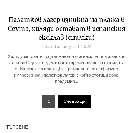
Палатков лагер изникна на плажа в
Сеута, хиляди остават в испанския
ексклав (снимки)
Posted on август 4, 2026
Хиляди мигранти продължават да се намират в испанския
ексклав Сеута след масовото преминаване на границата
от Мароко. На плажа „Ел Трамполин“ се е оформил
импровизиран палатков лагер, в който стотици хора,
предимно…
Разделяне
1
Следващи
на
публикациите
ТЪРСЕНЕ
на