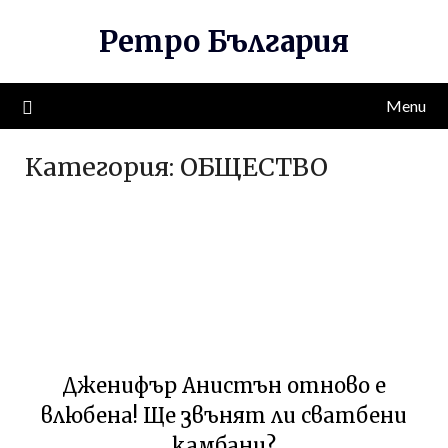
Skip
Ретро България
to
content
Menu
Категория:
ОБЩЕСТВО
Дженифър Анистън отново е
влюбена! Ще звънят ли сватбени
камбани?