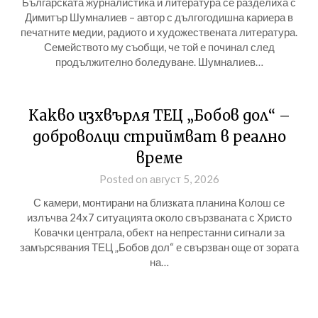
Българската журналистика и литература се разделиха с
Димитър Шумналиев – автор с дългогодишна кариера в
печатните медии, радиото и художествената литература.
Семейството му съобщи, че той е починал след
продължително боледуване. Шумналиев…
Какво изхвърля ТЕЦ „Бобов дол“ –
доброволци стриймват в реално
време
Posted on август 5, 2026
С камери, монтирани на близката планина Колош се
излъчва 24х7 ситуацията около свързваната с Христо
Ковачки централа, обект на непрестанни сигнали за
замърсявания ТЕЦ „Бобов дол“ е свързван още от зората
на…