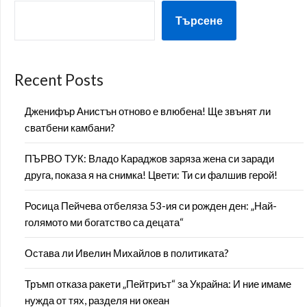
Търсене
страници
Recent Posts
Дженифър Анистън отново е влюбена! Ще звънят ли
сватбени камбани?
ПЪРВО ТУК: Владо Караджов заряза жена си заради
друга, показа я на снимка! Цвети: Ти си фалшив герой!
Росица Пейчева отбеляза 53-ия си рожден ден: „Най-
голямото ми богатство са децата“
Остава ли Ивелин Михайлов в политиката?
Тръмп отказа ракети „Пейтриът“ за Украйна: И ние имаме
нужда от тях, разделя ни океан