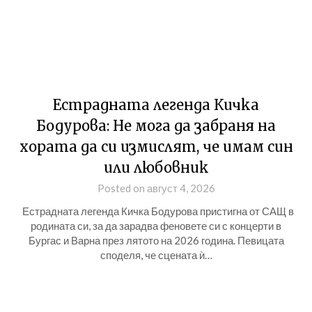
Естрадната легенда Кичка
Бодурова: Не мога да забраня на
хората да си измислят, че имам син
или любовник
Posted on август 4, 2026
Естрадната легенда Кичка Бодурова пристигна от САЩ в
родината си, за да зарадва феновете си с концерти в
Бургас и Варна през лятото на 2026 година. Певицата
споделя, че сцената ѝ…