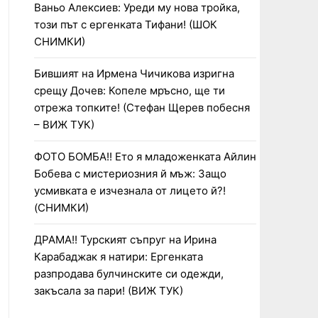
Ваньо Алексиев: Уреди му нова тройка,
този път с ергенката Тифани! (ШОК
СНИМКИ)
Бившият на Ирмена Чичикова изригна
срещу Дочев: Копеле мръсно, ще ти
отрежа топките! (Стефан Щерев побесня
– ВИЖ ТУК)
ФОТО БОМБА!! Ето я младоженката Айлин
Бобева с мистериозния й мъж: Защо
усмивката е изчезнала от лицето й?!
(СНИМКИ)
ДРАМА!! Турският съпруг на Ирина
Карабаджак я натири: Ергенката
разпродава булчинските си одежди,
закъсала за пари! (ВИЖ ТУК)