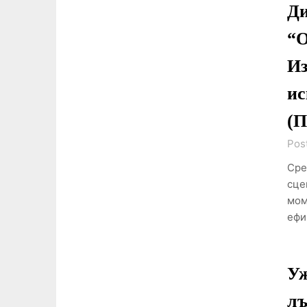
Ди
“О
Из
ис
(П
Pos
Сре
сце
мом
ефи
Уж
лъ