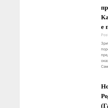
пр
Ка
е 
Pos
Зри
пор
пре
ока
Сам
Но
Ро
(Г