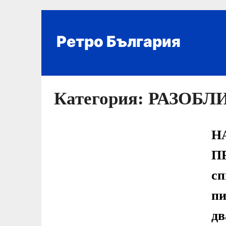
Skip
to
content
Ретро България
Категория:
РАЗОБЛ
Н
П
сп
пи
дв