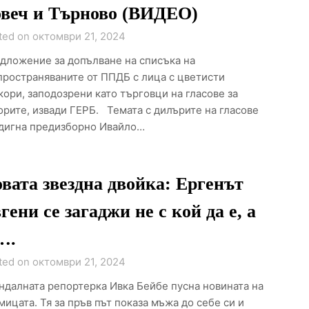
веч и Търново (ВИДЕО)
ted on октомври 21, 2024
дложение за допълване на списъка на
пространяваните от ППДБ с лица с цветисти
кори, заподозрени като търговци на гласове за
орите, извади ГЕРБ. Темата с дилърите на гласове
дигна предизборно Ивайло…
вата звездна двойка: Ергенът
гени се загаджи не с кой да е, а
….
ted on октомври 21, 2024
ндалната репортерка Ивка Бейбе пусна новината на
мицата. Тя за пръв път показа мъжа до себе си и