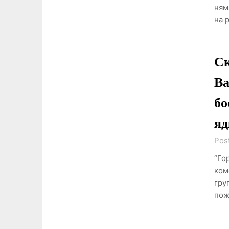
ням
на 
Ск
Ва
бо
яд
Pos
“Го
ком
гру
пож