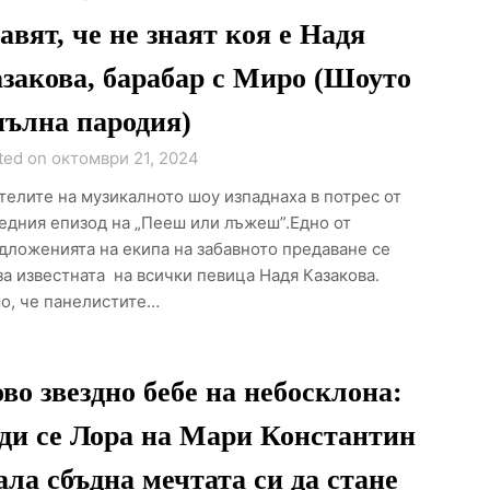
авят, че не знаят коя е Надя
закова, барабар с Миро (Шоуто
пълна пародия)
ted on октомври 21, 2024
телите на музикалното шоу изпаднаха в потрес от
едния епизод на „Пееш или лъжеш”.Едно от
дложенията на екипа на забавното предаване се
за известната на всички певица Надя Казакова.
о, че панелистите…
во звездно бебе на небосклона:
ди се Лора на Мари Константин
ала сбъдна мечтата си да стане