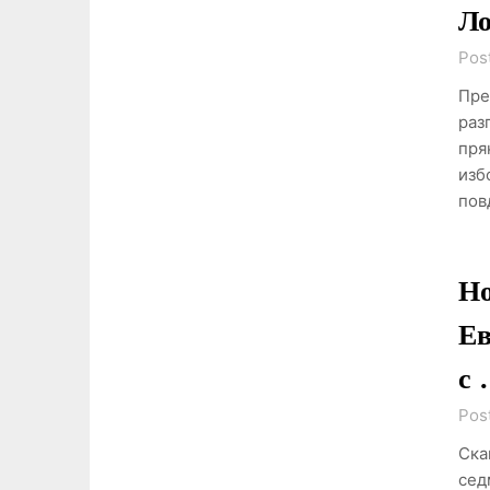
Ло
Pos
Пре
раз
пря
изб
пов
Но
Ев
с 
Pos
Ска
сед