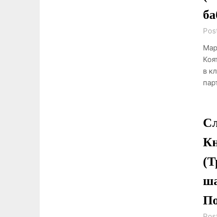
ба
Pos
Мар
Коя
в к
пар
Сл
Кн
(Т
ша
По
Pos