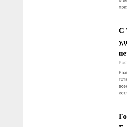
Мал
пра
С 
уд
пе
Pos
Раз
гот
все
кот
Го