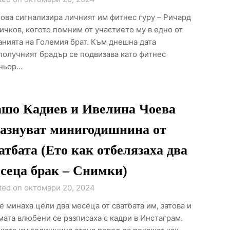
това сигнализира личният им фитнес гуру – Ричард
ичков, когото помним от участието му в едно от
анията на Големия брат. Към днешна дата
получният брадър се подвизава като фитнес
ньор…
шо Кадиев и Ивелина Чоева
азнуват минигодишнина от
атбата (Ето как отбелязаха два
сеца брак – Снимки)
ted on октомври 20, 2024
е минаха цели два месеца от сватбата им, затова и
мата влюбени се разписаха с кадри в Инстаграм.