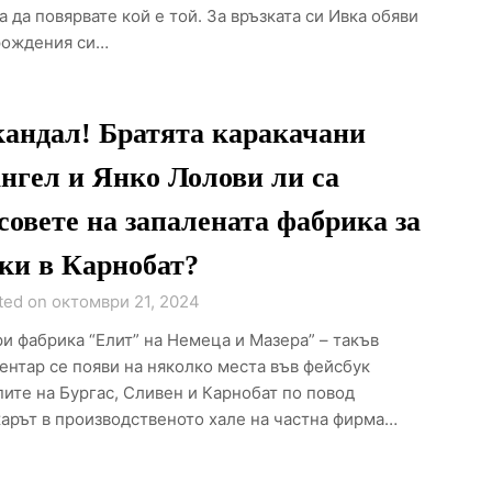
а да повярвате кой е той. За връзката си Ивка обяви
рождения си…
андал! Братята каракачани
нгел и Янко Лолови ли са
совете на запалената фабрика за
ки в Карнобат?
ted on октомври 21, 2024
ри фабрика “Елит” на Немеца и Мазера” – такъв
ентар се появи на няколко места във фейсбук
пите на Бургас, Сливен и Карнобат по повод
арът в производственото хале на частна фирма…