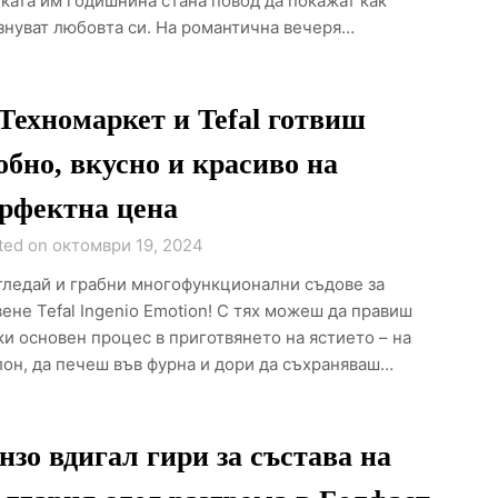
ката им годишнина стана повод да покажат как
знуват любовта си. На романтична вечеря…
Техномаркет и Tefal готвиш
обно, вкусно и красиво на
рфектна цена
ted on октомври 19, 2024
гледай и грабни многофункционални съдове за
вене Tefal Ingenio Emotion! С тях можеш да правиш
ки основен процес в приготвянето на ястието – на
лон, да печеш във фурна и дори да съхраняваш…
нзо вдигал гири за състава на