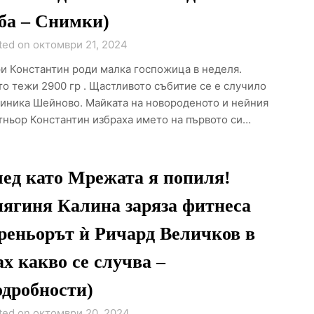
ба – Снимки)
ted on октомври 21, 2024
и Константин роди малка госпожица в неделя.
то тежи 2900 гр . Щастливото събитие се е случило
линика Шейново. Майката на новороденото и нейния
тньор Константин избраха името на първото си…
ед като Мрежата я попиля!
ягиня Калина заряза фитнеса
реньорът ѝ Ричард Величков в
х какво се случва –
дробности)
ted on октомври 20, 2024