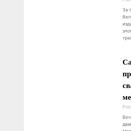
За 
Вел
изд
зло
тре
Са
пр
св
ме
Pos
Веч
два