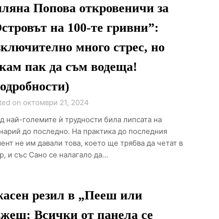
ляна Попова откровеничи за
стровът на 100-те гривни”:
ключително много стрес, но
кам пак да съм водеща!
одробности)
ted on октомври 21, 2024
д най-големите ѝ трудности била липсата на
нарий до последно. На практика до последния
ент не им давали това, което ще трябва да четат в
р, и със Сано се налагало да…
асен резил в „Пееш или
жеш: Всички от панела се