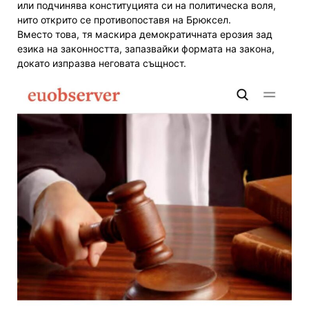
или подчинява конституцията си на политическа воля,
нито открито се противопоставя на Брюксел.
Вместо това, тя маскира демократичната ерозия зад
езика на законността, запазвайки формата на закона,
докато изпразва неговата същност.