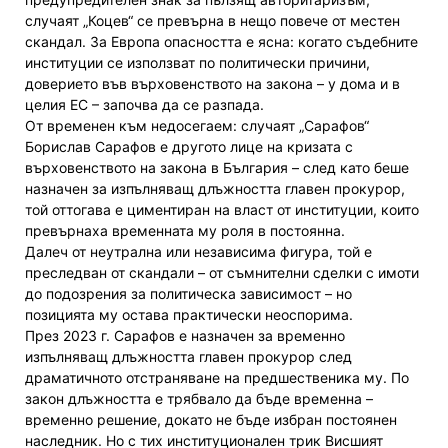
случаят „Коцев“ се превърна в нещо повече от местен
скандал. За Европа опасността е ясна: когато съдебните
институции се използват по политически причини,
доверието във върховенството на закона – у дома и в
целия ЕС – започва да се разпада.
От временен към недосегаем: случаят „Сарафов“
Борислав Сарафов е другото лице на кризата с
върховенството на закона в България – след като беше
назначен за изпълняващ длъжността главен прокурор,
той оттогава е циментиран на власт от институции, които
превърнаха временната му роля в постоянна.
Далеч от неутрална или независима фигура, той е
преследван от скандали – от съмнителни сделки с имоти
до подозрения за политическа зависимост – но
позицията му остава практически неоспорима.
През 2023 г. Сарафов е назначен за временно
изпълняващ длъжността главен прокурор след
драматичното отстраняване на предшественика му. По
закон длъжността е трябвало да бъде временна –
временно решение, докато не бъде избран постоянен
наследник. Но с тих институционален трик Висшият