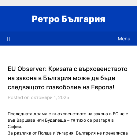
Skip
to
Ретро България
content
Menu
EU Observer: Кризата с върховенството
на закона в България може да бъде
следващото главоболие на Европа!
Posted on октомври 1, 2025
Последната драма с върховенството на закона в ЕС не е
във Варшава или Будапеща – тя тихо се разгаря в
София.
За разлика от Полша и Унгария, България не пренаписва