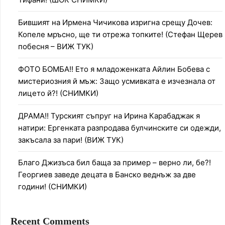
Бившият на Ирмена Чичикова изригна срещу Дочев:
Копеле мръсно, ще ти отрежа топките! (Стефан Щерев
побесня – ВИЖ ТУК)
ФОТО БОМБА!! Ето я младоженката Айлин Бобева с
мистериозния й мъж: Защо усмивката е изчезнала от
лицето й?! (СНИМКИ)
ДРАМА!! Турският съпруг на Ирина Карабаджак я
натири: Ергенката разпродава булчинските си одежди,
закъсала за пари! (ВИЖ ТУК)
Благо Джизъса бил баща за пример – верно ли, бе?!
Георгиев заведе децата в Банско веднъж за две
години! (СНИМКИ)
Recent Comments