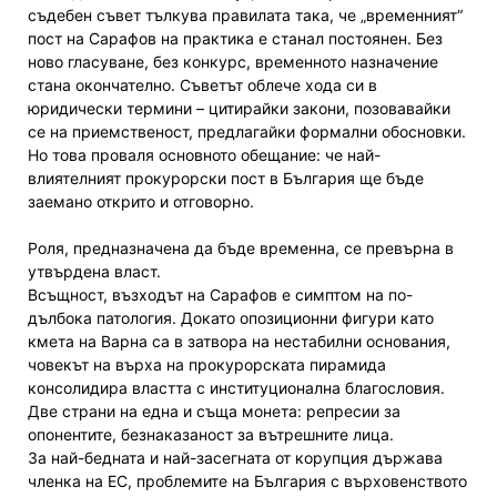
съдебен съвет тълкува правилата така, че „временният“
пост на Сарафов на практика е станал постоянен. Без
ново гласуване, без конкурс, временното назначение
стана окончателно. Съветът облече хода си в
юридически термини – цитирайки закони, позовавайки
се на приемственост, предлагайки формални обосновки.
Но това проваля основното обещание: че най-
влиятелният прокурорски пост в България ще бъде
заемано открито и отговорно.
Роля, предназначена да бъде временна, се превърна в
утвърдена власт.
Всъщност, възходът на Сарафов е симптом на по-
дълбока патология. Докато опозиционни фигури като
кмета на Варна са в затвора на нестабилни основания,
човекът на върха на прокурорската пирамида
консолидира властта с институционална благословия.
Две страни на една и съща монета: репресии за
опонентите, безнаказаност за вътрешните лица.
За най-бедната и най-засегната от корупция държава
членка на ЕС, проблемите на България с върховенството