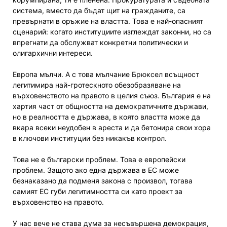
система, вместо да бъдат щит на гражданите, са
превърнати в оръжие на властта. Това е най-опасният
сценарий: когато институциите изглеждат законни, но са
впрегнати да обслужват конкретни политически и
олигархични интереси.
Европа мълчи. А с това мълчание Брюксел всъщност
легитимира най-гротескното обезобразяване на
върховенството на правото в целия съюз. България е на
хартия част от общността на демократичните държави,
но в реалността е държава, в която властта може да
вкара всеки неудобен в ареста и да бетонира свои хора
в ключови институции без никакъв контрол.
Това не е български проблем. Това е европейски
проблем. Защото ако една държава в ЕС може
безнаказано да подменя закона с произвол, тогава
самият ЕС губи легитимността си като проект за
върховенство на правото.
У нас вече не става дума за несъвършена демокрация,