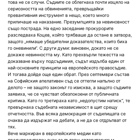
това не се случи. Съдиите се облегнаха почти изцяло на
сериозността на обвиненията, превръщайки
превантивния инструмент в нещо, което много
приличаше на наказание. Презумпцията за невиновност
също пострада. На едно заседание прокурорите
разследваха Коцев, който трябваше да остане в затвора,
защото „нямаше убедителни доказателства, които биха
го оневинили“. С други думи: виновен, докато не се
докаже невинността му. Като прехвърли тежестта на
доказване върху подсъдимия, съдът издълба един от
най-основните принципи на европейското правосъдие.
И тогава дойде още един обрат. През септември състав
на Софийския апелативен съд се оттегли напълно от
делото – не защото законът го изисква, а защото съдиите
заявиха, че се чувстват обезпокоени от публичната
критика. Като го третираха като „недопустим натиск“, те
превърнаха съдебната независимост в щит срещу
отчетността. Във всяка демокрация от съдилищата се
очаква да издържат на дебати, а не да се отдръпват от
тях.
Вече маркиран в европейските медии като
предупредителен знак за пълзящ авторитаризъм,