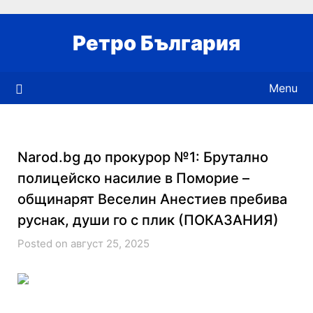
Skip
to
Ретро България
content
Menu
Narod.bg до прокурор №1: Брутално
полицейско насилие в Поморие –
общинарят Веселин Анестиев пребива
руснак, души го с плик (ПОКАЗАНИЯ)
Posted on август 25, 2025