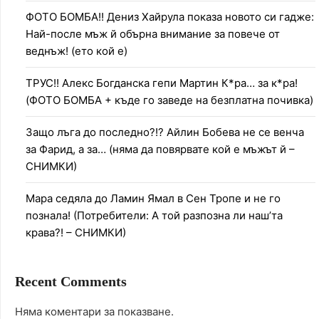
ФОТО БОМБА!! Дениз Хайрула показа новото си гадже:
Най-после мъж й обърна внимание за повече от
веднъж! (ето кой е)
ТРУС!! Алекс Богданска гепи Мартин К*ра… за к*ра!
(ФОТО БОМБА + къде го заведе на безплатна почивка)
Защо лъга до последно?!? Айлин Бобева не се венча
за Фарид, а за… (няма да повярвате кой е мъжът й –
СНИМКИ)
Мара седяла до Ламин Ямал в Сен Тропе и не го
познала! (Потребители: А той разпозна ли наш’та
крава?! – СНИМКИ)
Recent Comments
Няма коментари за показване.