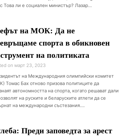
с Това ли е социален министър? Лазар…
фът на МОК: Да не
евръщаме спорта в обикновен
струмент на политиката
ted on март 23, 2023
зидентът на Международния олимпийски комитет
К) Томас Бах отново призова политиците да
знаят автономността на спорта, когато решават дали
позволят на руските и беларуските атлети да се
ърнат на международни състезания….
леба: Преди заповедта за арест