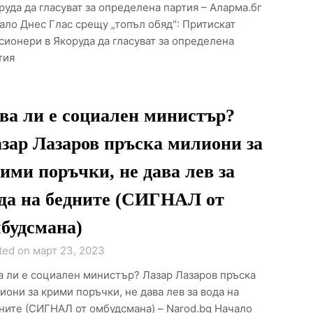
руда да гласуват за определена партия – Аларма.бг
ало Днес Глас срещу „топъл обяд“: Притискат
сионери в Якоруда да гласуват за определена
тия
ва ли е социален министър?
зар Лазаров пръска милиони за
ими поръчки, не дава лев за
да на бедните (СИГНАЛ от
будсмана)
ted on март 23, 2023
а ли е социален министър? Лазар Лазаров пръска
иони за крими поръчки, не дава лев за вода на
ните (СИГНАЛ от омбудсмана) – Narod.bg Начало