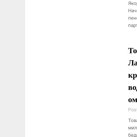
Яко
Нач
пен
пар
То
Ла
кр
во
ом
Pos
Тов
мил
бед