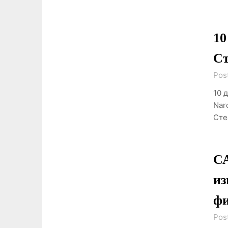
10
Ст
Pos
10 
Nar
Сте
СА
из
фи
Pos