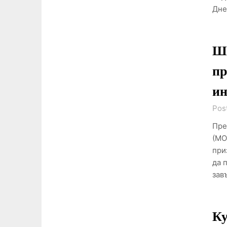
Дне
Ше
пр
ин
Pos
Пре
(МО
при
да 
зав
Ку