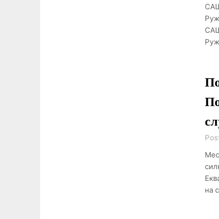
САЩ
Руж
САЩ
Руж
По
По
сл
Pos
Мес
сил
Екв
на 