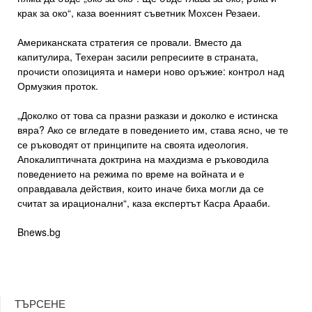
крак за око“, каза военният съветник Мохсен Резаеи.
Американската стратегия се провали. Вместо да
капитулира, Техеран засили репресиите в страната,
прочисти опозицията и намери ново оръжие: контрол над
Ормузкия проток.
„Доколко от това са празни разкази и доколко е истинска
вяра? Ако се вгледате в поведението им, става ясно, че те
се ръководят от принципите на своята идеология.
Апокалиптичната доктрина на махдизма е ръководила
поведението на режима по време на войната и е
оправдавала действия, които иначе биха могли да се
считат за ирационални“, каза експертът Касра Арааби.
Bnews.bg
ТЪРСЕНЕ