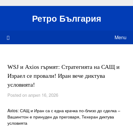
Skip
to
Ретро България
content
Menu
WSJ и Axios гърмят: Стратегията на САЩ и
Израел се провали! Иран вече диктува
условията!
Posted on април 16, 2026
Axios: САЩ и Иран са с една крачка по-близо до сделка –
Вашингтон е принуден да преговаря, Техеран диктува
условията