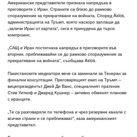
Американски представители признаха напредъка в
преговорите с Иран. Страните са близо до рамково
споразумение за прекратяване на войната. Според Axios,
администрацията на Тръмп, която наскоро заплаши да
„заличи Иран от картата“, сега е принудена да търси
компромис.
„САЩ и Иран постигнаха напредък в преговорите във
вторник, приближавайки се до рамково споразумение за
прекратяване на войната“, съобщава Axios.
Пакистанските медиатори вече са заминали за Техеран за
финални консултации. Преговарящият екип на Тръмп –
вицепрезидентът Джей Ди Ванс, специалният пратеник
Стив Уиткоф и Джаред Кушнер – активно обменят планове
с иранците.
„Те са разговаряли по телефона и чрез резервни канали с
всички страни и се приближават“, каза американският
представител.