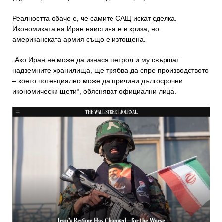
Реалността обаче е, че самите САЩ искат сделка.
Икономиката на Иран наистина е в криза, но
американската армия също е изтощена.
„Ако Иран не може да изнася петрол и му свършат
надземните хранилища, ще трябва да спре производството
– което потенциално може да причини дългосрочни
икономически щети“, обясняват официални лица.