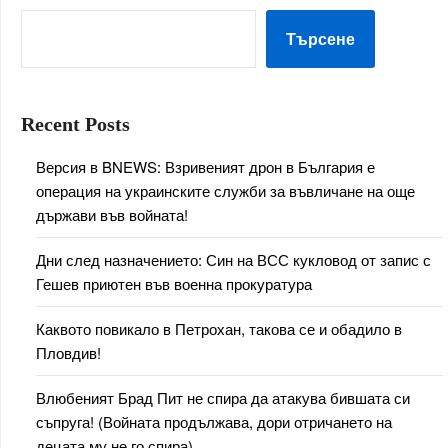
Търсене
Recent Posts
Версия в BNEWS: Взривеният дрон в България е
операция на украинските служби за въвличане на още
държави във войната!
Дни след назначението: Син на ВСС кукловод от запис с
Гешев приютен във военна прокуратура
Каквото повикало в Петрохан, такова се и обадило в
Пловдив!
Влюбеният Брад Пит не спира да атакува бившата си
съпруга! (Войната продължава, дори отричането на
децата му не го спира)