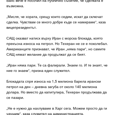
Ванс вече е посочил на публично събитие, че сделката е
възможна.
„Мисля, че хората, срещу които седим, искат да сключат
сделка. Чувствам се много добре къде се намираме“, каза
вицепрезидентът.
САЩ оказват натиск върху Иран с морска блокада, която
прекъсна износа на петрол. Но Техеран не се е поколебал.
Американците признават, че Иран „няма пари“, но самите
САЩ нямат желание да продължат да се бият.
„Иран няма пари. Те са фалирали. Знаем го. И те знаят, че
ние го знаем“, призна един служител.
Блокадата спря износа на 1,5 милиона барела ирански
петрол на ден – дневна загуба от около 140 милиона
долара. Но вместо да капитулира, Техеран продължава да
се пазари.
„Не е нужно да нахлуваме в Харг сега. Можем просто да ги
удушим“, каза служител на администрацията.