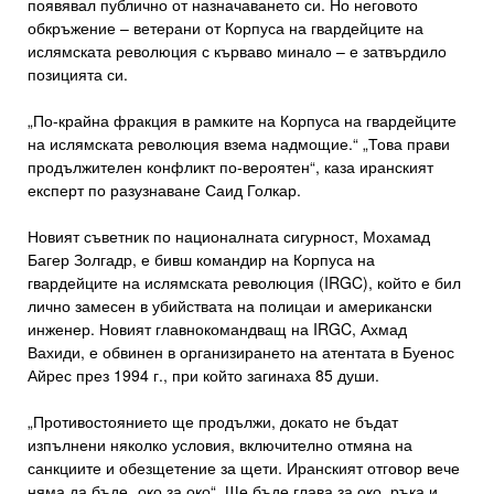
появявал публично от назначаването си. Но неговото
обкръжение – ветерани от Корпуса на гвардейците на
ислямската революция с кърваво минало – е затвърдило
позицията си.
„По-крайна фракция в рамките на Корпуса на гвардейците
на ислямската революция взема надмощие.“ „Това прави
продължителен конфликт по-вероятен“, каза иранският
експерт по разузнаване Саид Голкар.
Новият съветник по националната сигурност, Мохамад
Багер Золгадр, е бивш командир на Корпуса на
гвардейците на ислямската революция (IRGC), който е бил
лично замесен в убийствата на полицаи и американски
инженер. Новият главнокомандващ на IRGC, Ахмад
Вахиди, е обвинен в организирането на атентата в Буенос
Айрес през 1994 г., при който загинаха 85 души.
„Противостоянието ще продължи, докато не бъдат
изпълнени няколко условия, включително отмяна на
санкциите и обезщетение за щети. Иранският отговор вече
няма да бъде „око за око“. Ще бъде глава за око, ръка и