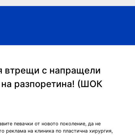
я втрещи с напращели
 на разпоретина! (ШОК
авите певачки от новото поколение, да не
то реклама на клиника по пластична хирургия,