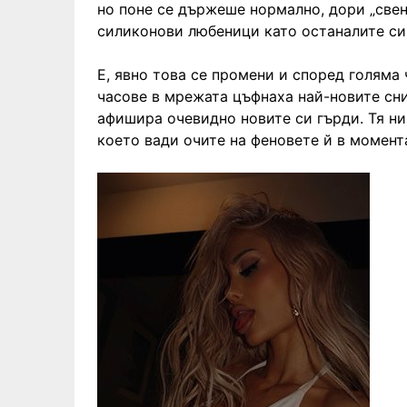
но поне се държеше нормално, дори „свен
силиконови любеници като останалите си
Е, явно това се промени и според голяма 
часове в мрежата цъфнаха най-новите сни
афишира очевидно новите си гърди. Тя ник
което вади очите на феновете й в момент