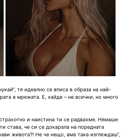
чукай“, тя идеално се вписа в образа на най-
ата в мрежата. Е, хайде – не всички, но много
 страхотно и наистина ти се радвахме. Нямаше
 ти става, че си се докарала на поредната
рави живота?! Не че нещо, ама така изглеждаш“,