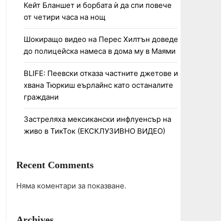
Кейт Бланшет и борбата ѝ да спи повече
от четири часа на нощ
Шокиращо видео на Перес Хилтън доведе
до полицейска намеса в дома му в Маями
BLIFE: Пеевски отказа частните джетове и
хвана Тюркиш еърлайнс като останалите
граждани
Застреляха мексикански инфлуенсър на
живо в ТикТок (ЕКСКЛУЗИВНО ВИДЕО)
Recent Comments
Няма коментари за показване.
Archives