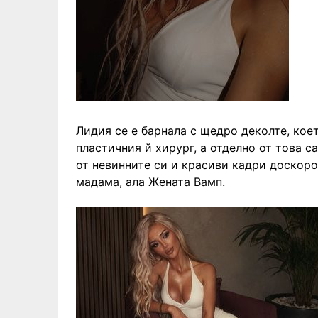
Лидия се е барнала с щедро деколте, кое
пластичния й хирург, а отделно от това 
от невинните си и красиви кадри доскоро
мадама, ала Жената Вамп.