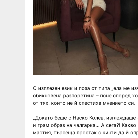
С изплезен език и поза от типа „ела ме из
обикновена разпоретина – поне според хор
от тях, които не й спестиха мнението си.
„Докато беше с Наско Колев, изглеждаше
и грам образ на чалгарка… А сега?! Какво
мастия, търсеща простак с кинти да й оп