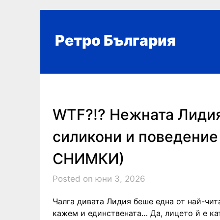
Skip
to
content
Ретро България
WTF?!? Нежната Лиди
силикони и поведение
СНИМКИ)
Posted on юни 3, 2026
Чалга дивата Лидия беше една от най-чит
кажем и единствената… Да, лицето й е ка