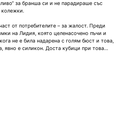
ливо“ за бранша си и не парадираше със
 колежки.
част от потребителите – за жалост. Преди
мки на Лидия, която целенасочено пъчи и
ога не е била надарена с голям бюст и това,
а, явно е силикон. Доста кубици при това…