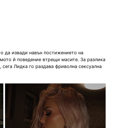
то да извади навън постижението на
самото й поведение втрещи масите. За разлика
, сега Лидка го раздава фриволна сексуална