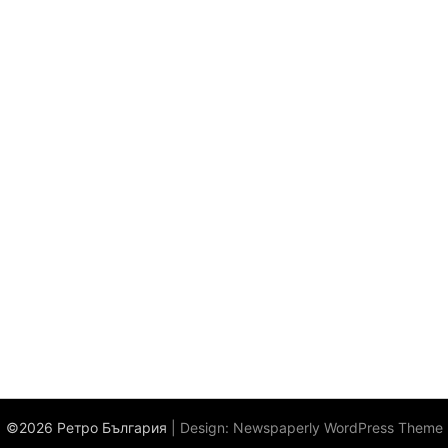
©2026 Ретро България
| Design:
Newspaperly WordPress Theme